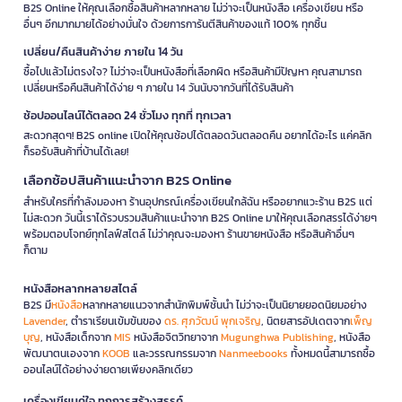
B2S Online ให้คุณเลือกซื้อสินค้าหลากหลาย ไม่ว่าจะเป็นหนังสือ เครื่องเขียน หรือ
อื่นๆ อีกมากมายได้อย่างมั่นใจ ด้วยการการันตีสินค้าของแท้ 100% ทุกชิ้น
เปลี่ยน/คืนสินค้าง่าย ภายใน 14 วัน
ซื้อไปแล้วไม่ตรงใจ? ไม่ว่าจะเป็นหนังสือที่เลือกผิด หรือสินค้ามีปัญหา คุณสามารถ
เปลี่ยนหรือคืนสินค้าได้ง่าย ๆ ภายใน 14 วันนับจากวันที่ได้รับสินค้า
ช้อปออนไลน์ได้ตลอด 24 ชั่วโมง ทุกที่ ทุกเวลา
สะดวกสุดๆ! B2S online เปิดให้คุณช้อปได้ตลอดวันตลอดคืน อยากได้อะไร แค่คลิก
ก็รอรับสินค้าที่บ้านได้เลย!
เลือกช้อปสินค้าแนะนำจาก B2S Online
สำหรับใครที่กำลังมองหา ร้านอุปกรณ์เครื่องเขียนใกล้ฉัน หรืออยากแวะร้าน B2S แต่
ไม่สะดวก วันนี้เราได้รวบรวมสินค้าแนะนำจาก B2S Online มาให้คุณเลือกสรรได้ง่ายๆ
พร้อมตอบโจทย์ทุกไลฟ์สไตล์ ไม่ว่าคุณจะมองหา ร้านขายหนังสือ หรือสินค้าอื่นๆ
ก็ตาม
หนังสือหลากหลายสไตล์
B2S มี
หนังสือ
หลากหลายแนวจากสำนักพิมพ์ชั้นนำ ไม่ว่าจะเป็นนิยายยอดนิยมอย่าง
Lavender
, ตำราเรียนเข้มข้นของ
ดร. ศุภวัฒน์ พุกเจริญ
, นิตยสารอัปเดตจาก
เพ็ญ
บุญ
, หนังสือเด็กจาก
MIS
หนังสือจิตวิทยาจาก
Mugunghwa Publishing
, หนังสือ
พัฒนาตนเองจาก
KOOB
และวรรณกรรมจาก
Nanmeebooks
ทั้งหมดนี้สามารถซื้อ
ออนไลน์ได้อย่างง่ายดายเพียงคลิกเดียว
เครื่องเขียนคู่ใจ ทุกการสร้างสรรค์