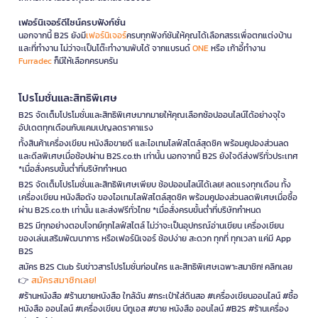
เฟอร์นิเจอร์ดีไซน์ครบฟังก์ชั่น
นอกจากนี้ B2S ยังมี
เฟอร์นิเจอร์
ครบทุกฟังก์ชันให้คุณได้เลือกสรรเพื่อตกแต่งบ้าน
และที่ทำงาน ไม่ว่าจะเป็นโต๊ะทำงานพับได้ จากแบรนด์
ONE
หรือ เก้าอี้ทำงาน
Furradec
ก็มีให้เลือกครบครัน
โปรโมชั่นและสิทธิพิเศษ
B2S จัดเต็มโปรโมชั่นและสิทธิพิเศษมากมายให้คุณเลือกช้อปออนไลน์ได้อย่างจุใจ
อัปเดตทุกเดือนกับแคมเปญลดราคาแรง
ทั้งสินค้าเครื่องเขียน หนังสือขายดี และไอเทมไลฟ์สไตล์สุดชิค พร้อมคูปองส่วนลด
และดีลพิเศษเมื่อช้อปผ่าน B2S.co.th เท่านั้น นอกจากนี้ B2S ยังใจดีส่งฟรีทั่วประเทศ
*เมื่อสั่งครบขั้นต่ำที่บริษัทกำหนด
B2S จัดเต็มโปรโมชั่นและสิทธิพิเศษเพียบ ช้อปออนไลน์ได้เลย! ลดแรงทุกเดือน ทั้ง
เครื่องเขียน หนังสือดัง ของไอเทมไลฟ์สไตล์สุดชิค พร้อมคูปองส่วนลดพิเศษเมื่อซื้อ
ผ่าน B2S.co.th เท่านั้น และส่งฟรีทั่วไทย *เมื่อสั่งครบขั้นต่ำที่บริษัทกำหนด
B2S มีทุกอย่างตอบโจทย์ทุกไลฟ์สไตล์ ไม่ว่าจะเป็นอุปกรณ์อ่านเขียน เครื่องเขียน
ของเล่นเสริมพัฒนาการ หรือเฟอร์นิเจอร์ ช้อปง่าย สะดวก ทุกที่ ทุกเวลา แค่มี App
B2S
สมัคร B2S Club รับข่าวสารโปรโมชั่นก่อนใคร และสิทธิพิเศษเฉพาะสมาชิก! คลิกเลย
สมัครสมาชิกเลย!
👉
#ร้านหนังสือ #ร้านขายหนังสือ ใกล้ฉัน #กระเป๋าใส่ดินสอ #เครื่องเขียนออนไลน์ #ซื้อ
หนังสือ ออนไลน์ #เครื่องเขียน บีทูเอส #ขาย หนังสือ ออนไลน์ #B2S #ร้านเครื่อง