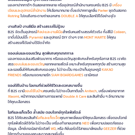
มองหาปากกาดีๆ ดินสอหลากหลาย หรืออุปกรณ์สำนักงานครบครัน B2S มี
เครื่อง
เขียนและอุปกรณ์สำนักงาน
ให้เลือกมากมาย ตั้งแต่ปากกาลูกลื่น
Parker
ชุดดินสอกด
Rotring
ไปจนถึงกระดาษถ่ายเอกสาร
DOUBLE A
ให้คุณเลือกใช้ได้อย่างจุใจ
งานศิลป์ งานฝีมือ สร้างสรรค์ไม่รู้จบ
B2S จัดเต็มอุปกรณ์
ศิลปะและงานฝีมือ
สำหรับคนสร้างสรรค์ตัวจริง ทั้งสีไม้
Colleen
,
ขาตั้งไม้บนโต๊ะ
Pyramid
และอุปกรณ์ DIY ต่างๆ จาก
MONT MARTE
ให้คุณ
สร้างสรรค์ได้อย่างไร้ขีดจำกัด
ของเล่นและของขวัญ สุดพิเศษทุกเทศกาล
มองหาของเล่นเสริมพัฒนาการ หรือของขวัญสุดพิเศษสำหรับทุกโอกาส B2S เราคัด
สรร
ของเล่นและของขวัญ
หลากหลายสไตล์ เหมาะสำหรับทุกเพศทุกวัย สร้างความสุข
และรอยยิ้มให้กับคนพิเศษของคุณ ไม่ว่าจะเป็น กระเป๋าเก็บอุณหภูมิ
KAKAO
FRIENDS
หรือเกมจดหมายรัก
SIAM BOARDGAMES
เรามีครบ!
ของใช้ในบ้าน ไอเทมที่ช่วยให้ชีวิตสะดวกสบายขึ้น
ที่ B2S เรามี
ของใช้ในบ้าน
ครบครัน ไม่ว่าจะเป็นกาต้มน้ำ
Anitech
, เครื่องฟอกอากาศ
Xiaomi
, หน้ากากอนามัยทางการแพทย์
Double A Care
และสินค้าอื่น ๆ อีกมากมาย
ให้คุณเลือกสรร
ไอทีและแก็ดเจ็ต ล้ำสมัย ตอบโจทย์ทุกไลฟ์สไตล์
B2S ได้คัดสรรสินค้า
ไอทีและแก็ดเจ็ต
คุณภาพเยี่ยมมาให้คุณเลือกสรร เพื่อตอบโจทย์
ทุกไลฟ์สไตล์ดิจิทัล ไม่ว่าจะเป็น เครื่องทำลายเอกสาร
NEO
เพื่อความปลอดภัยของ
ข้อมูล, เอ็กซ์เทอนัลฮาร์ดดิสก์
WD
, หรือ คีย์บอร์ดไร้สายเมาส์คอมโบ
GEEZER
ที่ช่วย
ให้การทำงานของคุณสะดวกสบายยิ่งขึ้น