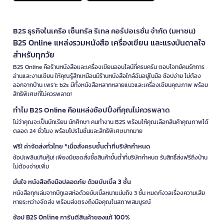
B2S ธุรกิจในเครือ เซ็นทรัล รีเทล คอร์ปอเรชั่น จำกัด (มหาชน)
B2S Online แหล่งรวมหนังสือ เครื่องเขียน และแรงบันดาลใจ
สำหรับทุกวัย
B2S Online คือร้านหนังสือและเครื่องเขียนออนไลน์ที่ครบครัน ตอบโจทย์คนรักการ
อ่านและงานเขียน ให้คุณรู้สึกเหมือนมีร้านหนังสือใกล้ฉันอยู่ในมือ ช้อปง่าย ไม่ต้อง
ออกจากบ้าน เพราะ b2s มีทั้งหนังสือหลากหลายแนวและเครื่องเขียนคุณภาพ พร้อม
สิทธิพิเศษที่ไม่ควรพลาด!
ทำไม B2S Online คือแหล่งช้อปปิ้งที่คุณไม่ควรพลาด
ไม่ว่าคุณจะเป็นนักเรียน นักศึกษา คนทำงาน B2S พร้อมให้คุณเลือกสินค้าคุณภาพได้
ตลอด 24 ชั่วโมง พร้อมโปรโมชั่นและสิทธิพิเศษมากมาย
ฟรี! ค่าจัดส่งทั่วไทย *เมื่อสั่งครบขั้นต่ำที่บริษัทกำหนด
ช้อปเพลินเกินคุ้ม! เพียงมียอดสั่งซื้อสินค้าขั้นต่ำที่บริษัทกำหนด รับสิทธิ์ส่งฟรีถึงบ้าน
ไม่ต้องจ่ายเพิ่ม
มั่นใจ หนังสือถึงมือปลอดภัย ด้วยบับเบิ้ล 3 ชั้น
หนังสือทุกเล่มจากบีทูเอสห่อด้วยบับเบิ้ลหนาแน่นถึง 3 ชั้น หมดกังวลเรื่องความเสีย
หายระหว่างจัดส่ง พร้อมส่งตรงถึงมือคุณในสภาพสมบูรณ์
ช้อป B2S Online การันตีสินค้าของแท้ 100%