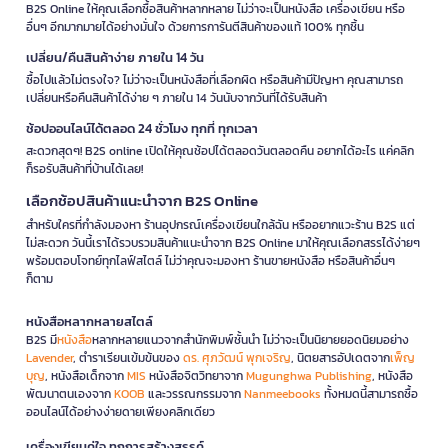
B2S Online ให้คุณเลือกซื้อสินค้าหลากหลาย ไม่ว่าจะเป็นหนังสือ เครื่องเขียน หรือ
อื่นๆ อีกมากมายได้อย่างมั่นใจ ด้วยการการันตีสินค้าของแท้ 100% ทุกชิ้น
เปลี่ยน/คืนสินค้าง่าย ภายใน 14 วัน
ซื้อไปแล้วไม่ตรงใจ? ไม่ว่าจะเป็นหนังสือที่เลือกผิด หรือสินค้ามีปัญหา คุณสามารถ
เปลี่ยนหรือคืนสินค้าได้ง่าย ๆ ภายใน 14 วันนับจากวันที่ได้รับสินค้า
ช้อปออนไลน์ได้ตลอด 24 ชั่วโมง ทุกที่ ทุกเวลา
สะดวกสุดๆ! B2S online เปิดให้คุณช้อปได้ตลอดวันตลอดคืน อยากได้อะไร แค่คลิก
ก็รอรับสินค้าที่บ้านได้เลย!
เลือกช้อปสินค้าแนะนำจาก B2S Online
สำหรับใครที่กำลังมองหา ร้านอุปกรณ์เครื่องเขียนใกล้ฉัน หรืออยากแวะร้าน B2S แต่
ไม่สะดวก วันนี้เราได้รวบรวมสินค้าแนะนำจาก B2S Online มาให้คุณเลือกสรรได้ง่ายๆ
พร้อมตอบโจทย์ทุกไลฟ์สไตล์ ไม่ว่าคุณจะมองหา ร้านขายหนังสือ หรือสินค้าอื่นๆ
ก็ตาม
หนังสือหลากหลายสไตล์
B2S มี
หนังสือ
หลากหลายแนวจากสำนักพิมพ์ชั้นนำ ไม่ว่าจะเป็นนิยายยอดนิยมอย่าง
Lavender
, ตำราเรียนเข้มข้นของ
ดร. ศุภวัฒน์ พุกเจริญ
, นิตยสารอัปเดตจาก
เพ็ญ
บุญ
, หนังสือเด็กจาก
MIS
หนังสือจิตวิทยาจาก
Mugunghwa Publishing
, หนังสือ
พัฒนาตนเองจาก
KOOB
และวรรณกรรมจาก
Nanmeebooks
ทั้งหมดนี้สามารถซื้อ
ออนไลน์ได้อย่างง่ายดายเพียงคลิกเดียว
เครื่องเขียนคู่ใจ ทุกการสร้างสรรค์