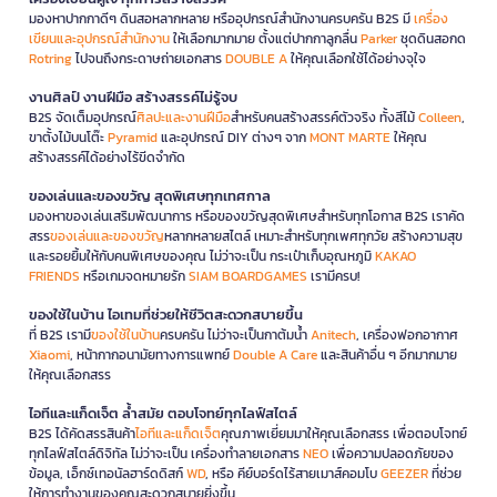
มองหาปากกาดีๆ ดินสอหลากหลาย หรืออุปกรณ์สำนักงานครบครัน B2S มี
เครื่อง
เขียนและอุปกรณ์สำนักงาน
ให้เลือกมากมาย ตั้งแต่ปากกาลูกลื่น
Parker
ชุดดินสอกด
Rotring
ไปจนถึงกระดาษถ่ายเอกสาร
DOUBLE A
ให้คุณเลือกใช้ได้อย่างจุใจ
งานศิลป์ งานฝีมือ สร้างสรรค์ไม่รู้จบ
B2S จัดเต็มอุปกรณ์
ศิลปะและงานฝีมือ
สำหรับคนสร้างสรรค์ตัวจริง ทั้งสีไม้
Colleen
,
ขาตั้งไม้บนโต๊ะ
Pyramid
และอุปกรณ์ DIY ต่างๆ จาก
MONT MARTE
ให้คุณ
สร้างสรรค์ได้อย่างไร้ขีดจำกัด
ของเล่นและของขวัญ สุดพิเศษทุกเทศกาล
มองหาของเล่นเสริมพัฒนาการ หรือของขวัญสุดพิเศษสำหรับทุกโอกาส B2S เราคัด
สรร
ของเล่นและของขวัญ
หลากหลายสไตล์ เหมาะสำหรับทุกเพศทุกวัย สร้างความสุข
และรอยยิ้มให้กับคนพิเศษของคุณ ไม่ว่าจะเป็น กระเป๋าเก็บอุณหภูมิ
KAKAO
FRIENDS
หรือเกมจดหมายรัก
SIAM BOARDGAMES
เรามีครบ!
ของใช้ในบ้าน ไอเทมที่ช่วยให้ชีวิตสะดวกสบายขึ้น
ที่ B2S เรามี
ของใช้ในบ้าน
ครบครัน ไม่ว่าจะเป็นกาต้มน้ำ
Anitech
, เครื่องฟอกอากาศ
Xiaomi
, หน้ากากอนามัยทางการแพทย์
Double A Care
และสินค้าอื่น ๆ อีกมากมาย
ให้คุณเลือกสรร
ไอทีและแก็ดเจ็ต ล้ำสมัย ตอบโจทย์ทุกไลฟ์สไตล์
B2S ได้คัดสรรสินค้า
ไอทีและแก็ดเจ็ต
คุณภาพเยี่ยมมาให้คุณเลือกสรร เพื่อตอบโจทย์
ทุกไลฟ์สไตล์ดิจิทัล ไม่ว่าจะเป็น เครื่องทำลายเอกสาร
NEO
เพื่อความปลอดภัยของ
ข้อมูล, เอ็กซ์เทอนัลฮาร์ดดิสก์
WD
, หรือ คีย์บอร์ดไร้สายเมาส์คอมโบ
GEEZER
ที่ช่วย
ให้การทำงานของคุณสะดวกสบายยิ่งขึ้น