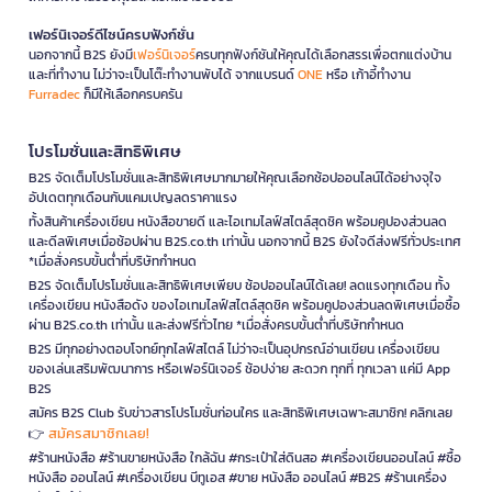
เฟอร์นิเจอร์ดีไซน์ครบฟังก์ชั่น
นอกจากนี้ B2S ยังมี
เฟอร์นิเจอร์
ครบทุกฟังก์ชันให้คุณได้เลือกสรรเพื่อตกแต่งบ้าน
และที่ทำงาน ไม่ว่าจะเป็นโต๊ะทำงานพับได้ จากแบรนด์
ONE
หรือ เก้าอี้ทำงาน
Furradec
ก็มีให้เลือกครบครัน
โปรโมชั่นและสิทธิพิเศษ
B2S จัดเต็มโปรโมชั่นและสิทธิพิเศษมากมายให้คุณเลือกช้อปออนไลน์ได้อย่างจุใจ
อัปเดตทุกเดือนกับแคมเปญลดราคาแรง
ทั้งสินค้าเครื่องเขียน หนังสือขายดี และไอเทมไลฟ์สไตล์สุดชิค พร้อมคูปองส่วนลด
และดีลพิเศษเมื่อช้อปผ่าน B2S.co.th เท่านั้น นอกจากนี้ B2S ยังใจดีส่งฟรีทั่วประเทศ
*เมื่อสั่งครบขั้นต่ำที่บริษัทกำหนด
B2S จัดเต็มโปรโมชั่นและสิทธิพิเศษเพียบ ช้อปออนไลน์ได้เลย! ลดแรงทุกเดือน ทั้ง
เครื่องเขียน หนังสือดัง ของไอเทมไลฟ์สไตล์สุดชิค พร้อมคูปองส่วนลดพิเศษเมื่อซื้อ
ผ่าน B2S.co.th เท่านั้น และส่งฟรีทั่วไทย *เมื่อสั่งครบขั้นต่ำที่บริษัทกำหนด
B2S มีทุกอย่างตอบโจทย์ทุกไลฟ์สไตล์ ไม่ว่าจะเป็นอุปกรณ์อ่านเขียน เครื่องเขียน
ของเล่นเสริมพัฒนาการ หรือเฟอร์นิเจอร์ ช้อปง่าย สะดวก ทุกที่ ทุกเวลา แค่มี App
B2S
สมัคร B2S Club รับข่าวสารโปรโมชั่นก่อนใคร และสิทธิพิเศษเฉพาะสมาชิก! คลิกเลย
สมัครสมาชิกเลย!
👉
#ร้านหนังสือ #ร้านขายหนังสือ ใกล้ฉัน #กระเป๋าใส่ดินสอ #เครื่องเขียนออนไลน์ #ซื้อ
หนังสือ ออนไลน์ #เครื่องเขียน บีทูเอส #ขาย หนังสือ ออนไลน์ #B2S #ร้านเครื่อง