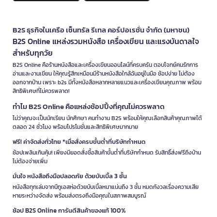
B2S ธุรกิจในเครือ เซ็นทรัล รีเทล คอร์ปอเรชั่น จำกัด (มหาชน)
B2S Online แหล่งรวมหนังสือ เครื่องเขียน และแรงบันดาลใจ
สำหรับทุกวัย
B2S Online คือร้านหนังสือและเครื่องเขียนออนไลน์ที่ครบครัน ตอบโจทย์คนรักการ
อ่านและงานเขียน ให้คุณรู้สึกเหมือนมีร้านหนังสือใกล้ฉันอยู่ในมือ ช้อปง่าย ไม่ต้อง
ออกจากบ้าน เพราะ b2s มีทั้งหนังสือหลากหลายแนวและเครื่องเขียนคุณภาพ พร้อม
สิทธิพิเศษที่ไม่ควรพลาด!
ทำไม B2S Online คือแหล่งช้อปปิ้งที่คุณไม่ควรพลาด
ไม่ว่าคุณจะเป็นนักเรียน นักศึกษา คนทำงาน B2S พร้อมให้คุณเลือกสินค้าคุณภาพได้
ตลอด 24 ชั่วโมง พร้อมโปรโมชั่นและสิทธิพิเศษมากมาย
ฟรี! ค่าจัดส่งทั่วไทย *เมื่อสั่งครบขั้นต่ำที่บริษัทกำหนด
ช้อปเพลินเกินคุ้ม! เพียงมียอดสั่งซื้อสินค้าขั้นต่ำที่บริษัทกำหนด รับสิทธิ์ส่งฟรีถึงบ้าน
ไม่ต้องจ่ายเพิ่ม
มั่นใจ หนังสือถึงมือปลอดภัย ด้วยบับเบิ้ล 3 ชั้น
หนังสือทุกเล่มจากบีทูเอสห่อด้วยบับเบิ้ลหนาแน่นถึง 3 ชั้น หมดกังวลเรื่องความเสีย
หายระหว่างจัดส่ง พร้อมส่งตรงถึงมือคุณในสภาพสมบูรณ์
ช้อป B2S Online การันตีสินค้าของแท้ 100%