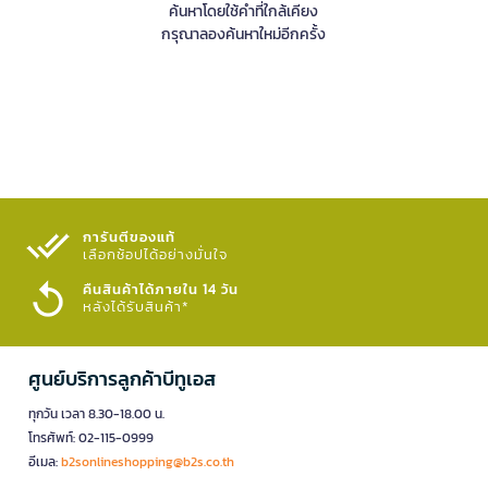
ค้นหาโดยใช้คำที่ใกล้เคียง
กรุณาลองค้นหาใหม่อีกครั้ง
การันตีของแท้
เลือกช้อปได้อย่างมั่นใจ​
คืนสินค้าได้ภายใน 14 วัน
หลังได้รับสินค้า*
ศูนย์บริการลูกค้าบีทูเอส
ทุกวัน เวลา 8.30-18.00 น.
โทรศัพท์: 02-115-0999
อีเมล:
b2sonlineshopping@b2s.co.th