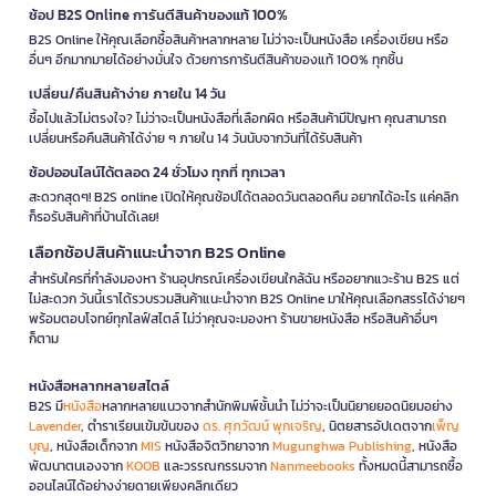
ช้อป B2S Online การันตีสินค้าของแท้ 100%
B2S Online ให้คุณเลือกซื้อสินค้าหลากหลาย ไม่ว่าจะเป็นหนังสือ เครื่องเขียน หรือ
อื่นๆ อีกมากมายได้อย่างมั่นใจ ด้วยการการันตีสินค้าของแท้ 100% ทุกชิ้น
เปลี่ยน/คืนสินค้าง่าย ภายใน 14 วัน
ซื้อไปแล้วไม่ตรงใจ? ไม่ว่าจะเป็นหนังสือที่เลือกผิด หรือสินค้ามีปัญหา คุณสามารถ
เปลี่ยนหรือคืนสินค้าได้ง่าย ๆ ภายใน 14 วันนับจากวันที่ได้รับสินค้า
ช้อปออนไลน์ได้ตลอด 24 ชั่วโมง ทุกที่ ทุกเวลา
สะดวกสุดๆ! B2S online เปิดให้คุณช้อปได้ตลอดวันตลอดคืน อยากได้อะไร แค่คลิก
ก็รอรับสินค้าที่บ้านได้เลย!
เลือกช้อปสินค้าแนะนำจาก B2S Online
สำหรับใครที่กำลังมองหา ร้านอุปกรณ์เครื่องเขียนใกล้ฉัน หรืออยากแวะร้าน B2S แต่
ไม่สะดวก วันนี้เราได้รวบรวมสินค้าแนะนำจาก B2S Online มาให้คุณเลือกสรรได้ง่ายๆ
พร้อมตอบโจทย์ทุกไลฟ์สไตล์ ไม่ว่าคุณจะมองหา ร้านขายหนังสือ หรือสินค้าอื่นๆ
ก็ตาม
หนังสือหลากหลายสไตล์
B2S มี
หนังสือ
หลากหลายแนวจากสำนักพิมพ์ชั้นนำ ไม่ว่าจะเป็นนิยายยอดนิยมอย่าง
Lavender
, ตำราเรียนเข้มข้นของ
ดร. ศุภวัฒน์ พุกเจริญ
, นิตยสารอัปเดตจาก
เพ็ญ
บุญ
, หนังสือเด็กจาก
MIS
หนังสือจิตวิทยาจาก
Mugunghwa Publishing
, หนังสือ
พัฒนาตนเองจาก
KOOB
และวรรณกรรมจาก
Nanmeebooks
ทั้งหมดนี้สามารถซื้อ
ออนไลน์ได้อย่างง่ายดายเพียงคลิกเดียว