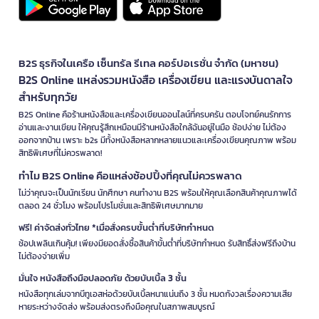
B2S ธุรกิจในเครือ เซ็นทรัล รีเทล คอร์ปอเรชั่น จำกัด (มหาชน)
B2S Online แหล่งรวมหนังสือ เครื่องเขียน และแรงบันดาลใจ
สำหรับทุกวัย
B2S Online คือร้านหนังสือและเครื่องเขียนออนไลน์ที่ครบครัน ตอบโจทย์คนรักการ
อ่านและงานเขียน ให้คุณรู้สึกเหมือนมีร้านหนังสือใกล้ฉันอยู่ในมือ ช้อปง่าย ไม่ต้อง
ออกจากบ้าน เพราะ b2s มีทั้งหนังสือหลากหลายแนวและเครื่องเขียนคุณภาพ พร้อม
สิทธิพิเศษที่ไม่ควรพลาด!
ทำไม B2S Online คือแหล่งช้อปปิ้งที่คุณไม่ควรพลาด
ไม่ว่าคุณจะเป็นนักเรียน นักศึกษา คนทำงาน B2S พร้อมให้คุณเลือกสินค้าคุณภาพได้
ตลอด 24 ชั่วโมง พร้อมโปรโมชั่นและสิทธิพิเศษมากมาย
ฟรี! ค่าจัดส่งทั่วไทย *เมื่อสั่งครบขั้นต่ำที่บริษัทกำหนด
ช้อปเพลินเกินคุ้ม! เพียงมียอดสั่งซื้อสินค้าขั้นต่ำที่บริษัทกำหนด รับสิทธิ์ส่งฟรีถึงบ้าน
ไม่ต้องจ่ายเพิ่ม
มั่นใจ หนังสือถึงมือปลอดภัย ด้วยบับเบิ้ล 3 ชั้น
หนังสือทุกเล่มจากบีทูเอสห่อด้วยบับเบิ้ลหนาแน่นถึง 3 ชั้น หมดกังวลเรื่องความเสีย
หายระหว่างจัดส่ง พร้อมส่งตรงถึงมือคุณในสภาพสมบูรณ์