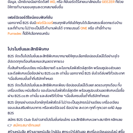
ข้อมูล, เอ็กซ์เทอนัลฮาร์ดดิสก์
WD
, หรือ คีย์บอร์ดไร้สายเมาส์คอมโบ
GEEZER
ที่ช่วย
ให้การทำงานของคุณสะดวกสบายยิ่งขึ้น
เฟอร์นิเจอร์ดีไซน์ครบฟังก์ชั่น
นอกจากนี้ B2S ยังมี
เฟอร์นิเจอร์
ครบทุกฟังก์ชันให้คุณได้เลือกสรรเพื่อตกแต่งบ้าน
และที่ทำงาน ไม่ว่าจะเป็นโต๊ะทำงานพับได้ จากแบรนด์
ONE
หรือ เก้าอี้ทำงาน
Furradec
ก็มีให้เลือกครบครัน
โปรโมชั่นและสิทธิพิเศษ
B2S จัดเต็มโปรโมชั่นและสิทธิพิเศษมากมายให้คุณเลือกช้อปออนไลน์ได้อย่างจุใจ
อัปเดตทุกเดือนกับแคมเปญลดราคาแรง
ทั้งสินค้าเครื่องเขียน หนังสือขายดี และไอเทมไลฟ์สไตล์สุดชิค พร้อมคูปองส่วนลด
และดีลพิเศษเมื่อช้อปผ่าน B2S.co.th เท่านั้น นอกจากนี้ B2S ยังใจดีส่งฟรีทั่วประเทศ
*เมื่อสั่งครบขั้นต่ำที่บริษัทกำหนด
B2S จัดเต็มโปรโมชั่นและสิทธิพิเศษเพียบ ช้อปออนไลน์ได้เลย! ลดแรงทุกเดือน ทั้ง
เครื่องเขียน หนังสือดัง ของไอเทมไลฟ์สไตล์สุดชิค พร้อมคูปองส่วนลดพิเศษเมื่อซื้อ
ผ่าน B2S.co.th เท่านั้น และส่งฟรีทั่วไทย *เมื่อสั่งครบขั้นต่ำที่บริษัทกำหนด
B2S มีทุกอย่างตอบโจทย์ทุกไลฟ์สไตล์ ไม่ว่าจะเป็นอุปกรณ์อ่านเขียน เครื่องเขียน
ของเล่นเสริมพัฒนาการ หรือเฟอร์นิเจอร์ ช้อปง่าย สะดวก ทุกที่ ทุกเวลา แค่มี App
B2S
สมัคร B2S Club รับข่าวสารโปรโมชั่นก่อนใคร และสิทธิพิเศษเฉพาะสมาชิก! คลิกเลย
สมัครสมาชิกเลย!
👉
#ร้านหนังสือ #ร้านขายหนังสือ ใกล้ฉัน #กระเป๋าใส่ดินสอ #เครื่องเขียนออนไลน์ #ซื้อ