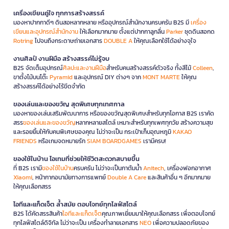
เครื่องเขียนคู่ใจ ทุกการสร้างสรรค์
มองหาปากกาดีๆ ดินสอหลากหลาย หรืออุปกรณ์สำนักงานครบครัน B2S มี
เครื่อง
เขียนและอุปกรณ์สำนักงาน
ให้เลือกมากมาย ตั้งแต่ปากกาลูกลื่น
Parker
ชุดดินสอกด
Rotring
ไปจนถึงกระดาษถ่ายเอกสาร
DOUBLE A
ให้คุณเลือกใช้ได้อย่างจุใจ
งานศิลป์ งานฝีมือ สร้างสรรค์ไม่รู้จบ
B2S จัดเต็มอุปกรณ์
ศิลปะและงานฝีมือ
สำหรับคนสร้างสรรค์ตัวจริง ทั้งสีไม้
Colleen
,
ขาตั้งไม้บนโต๊ะ
Pyramid
และอุปกรณ์ DIY ต่างๆ จาก
MONT MARTE
ให้คุณ
สร้างสรรค์ได้อย่างไร้ขีดจำกัด
ของเล่นและของขวัญ สุดพิเศษทุกเทศกาล
มองหาของเล่นเสริมพัฒนาการ หรือของขวัญสุดพิเศษสำหรับทุกโอกาส B2S เราคัด
สรร
ของเล่นและของขวัญ
หลากหลายสไตล์ เหมาะสำหรับทุกเพศทุกวัย สร้างความสุข
และรอยยิ้มให้กับคนพิเศษของคุณ ไม่ว่าจะเป็น กระเป๋าเก็บอุณหภูมิ
KAKAO
FRIENDS
หรือเกมจดหมายรัก
SIAM BOARDGAMES
เรามีครบ!
ของใช้ในบ้าน ไอเทมที่ช่วยให้ชีวิตสะดวกสบายขึ้น
ที่ B2S เรามี
ของใช้ในบ้าน
ครบครัน ไม่ว่าจะเป็นกาต้มน้ำ
Anitech
, เครื่องฟอกอากาศ
Xiaomi
, หน้ากากอนามัยทางการแพทย์
Double A Care
และสินค้าอื่น ๆ อีกมากมาย
ให้คุณเลือกสรร
ไอทีและแก็ดเจ็ต ล้ำสมัย ตอบโจทย์ทุกไลฟ์สไตล์
B2S ได้คัดสรรสินค้า
ไอทีและแก็ดเจ็ต
คุณภาพเยี่ยมมาให้คุณเลือกสรร เพื่อตอบโจทย์
ทุกไลฟ์สไตล์ดิจิทัล ไม่ว่าจะเป็น เครื่องทำลายเอกสาร
NEO
เพื่อความปลอดภัยของ