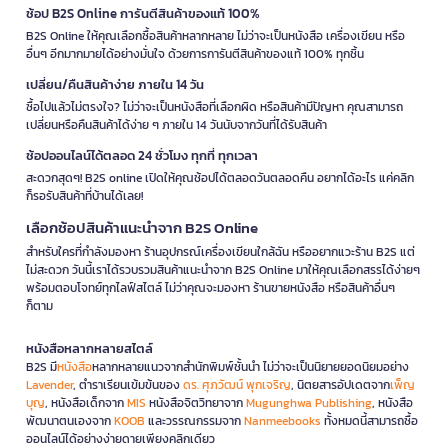
ช้อป B2S Online การันตีสินค้าของแท้ 100%
B2S Online ให้คุณเลือกซื้อสินค้าหลากหลาย ไม่ว่าจะเป็นหนังสือ เครื่องเขียน หรือ
อื่นๆ อีกมากมายได้อย่างมั่นใจ ด้วยการการันตีสินค้าของแท้ 100% ทุกชิ้น
เปลี่ยน/คืนสินค้าง่าย ภายใน 14 วัน
ซื้อไปแล้วไม่ตรงใจ? ไม่ว่าจะเป็นหนังสือที่เลือกผิด หรือสินค้ามีปัญหา คุณสามารถ
เปลี่ยนหรือคืนสินค้าได้ง่าย ๆ ภายใน 14 วันนับจากวันที่ได้รับสินค้า
ช้อปออนไลน์ได้ตลอด 24 ชั่วโมง ทุกที่ ทุกเวลา
สะดวกสุดๆ! B2S online เปิดให้คุณช้อปได้ตลอดวันตลอดคืน อยากได้อะไร แค่คลิก
ก็รอรับสินค้าที่บ้านได้เลย!
เลือกช้อปสินค้าแนะนำจาก B2S Online
สำหรับใครที่กำลังมองหา ร้านอุปกรณ์เครื่องเขียนใกล้ฉัน หรืออยากแวะร้าน B2S แต่
ไม่สะดวก วันนี้เราได้รวบรวมสินค้าแนะนำจาก B2S Online มาให้คุณเลือกสรรได้ง่ายๆ
พร้อมตอบโจทย์ทุกไลฟ์สไตล์ ไม่ว่าคุณจะมองหา ร้านขายหนังสือ หรือสินค้าอื่นๆ
ก็ตาม
หนังสือหลากหลายสไตล์
B2S มี
หนังสือ
หลากหลายแนวจากสำนักพิมพ์ชั้นนำ ไม่ว่าจะเป็นนิยายยอดนิยมอย่าง
Lavender
, ตำราเรียนเข้มข้นของ
ดร. ศุภวัฒน์ พุกเจริญ
, นิตยสารอัปเดตจาก
เพ็ญ
บุญ
, หนังสือเด็กจาก
MIS
หนังสือจิตวิทยาจาก
Mugunghwa Publishing
, หนังสือ
พัฒนาตนเองจาก
KOOB
และวรรณกรรมจาก
Nanmeebooks
ทั้งหมดนี้สามารถซื้อ
ออนไลน์ได้อย่างง่ายดายเพียงคลิกเดียว