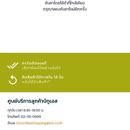
ค้นหาโดยใช้คำที่ใกล้เคียง
กรุณาลองค้นหาใหม่อีกครั้ง
การันตีของแท้
เลือกช้อปได้อย่างมั่นใจ​
คืนสินค้าได้ภายใน 14 วัน
หลังได้รับสินค้า*
ศูนย์บริการลูกค้าบีทูเอส
ทุกวัน เวลา 8.30-18.00 น.
โทรศัพท์: 02-115-0999
อีเมล:
b2sonlineshopping@b2s.co.th