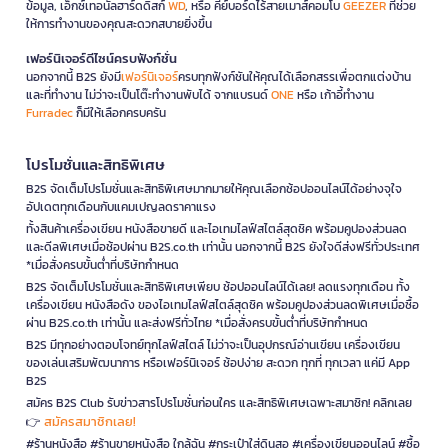
ข้อมูล, เอ็กซ์เทอนัลฮาร์ดดิสก์
WD
, หรือ คีย์บอร์ดไร้สายเมาส์คอมโบ
GEEZER
ที่ช่วย
ให้การทำงานของคุณสะดวกสบายยิ่งขึ้น
เฟอร์นิเจอร์ดีไซน์ครบฟังก์ชั่น
นอกจากนี้ B2S ยังมี
เฟอร์นิเจอร์
ครบทุกฟังก์ชันให้คุณได้เลือกสรรเพื่อตกแต่งบ้าน
และที่ทำงาน ไม่ว่าจะเป็นโต๊ะทำงานพับได้ จากแบรนด์
ONE
หรือ เก้าอี้ทำงาน
Furradec
ก็มีให้เลือกครบครัน
โปรโมชั่นและสิทธิพิเศษ
B2S จัดเต็มโปรโมชั่นและสิทธิพิเศษมากมายให้คุณเลือกช้อปออนไลน์ได้อย่างจุใจ
อัปเดตทุกเดือนกับแคมเปญลดราคาแรง
ทั้งสินค้าเครื่องเขียน หนังสือขายดี และไอเทมไลฟ์สไตล์สุดชิค พร้อมคูปองส่วนลด
และดีลพิเศษเมื่อช้อปผ่าน B2S.co.th เท่านั้น นอกจากนี้ B2S ยังใจดีส่งฟรีทั่วประเทศ
*เมื่อสั่งครบขั้นต่ำที่บริษัทกำหนด
B2S จัดเต็มโปรโมชั่นและสิทธิพิเศษเพียบ ช้อปออนไลน์ได้เลย! ลดแรงทุกเดือน ทั้ง
เครื่องเขียน หนังสือดัง ของไอเทมไลฟ์สไตล์สุดชิค พร้อมคูปองส่วนลดพิเศษเมื่อซื้อ
ผ่าน B2S.co.th เท่านั้น และส่งฟรีทั่วไทย *เมื่อสั่งครบขั้นต่ำที่บริษัทกำหนด
B2S มีทุกอย่างตอบโจทย์ทุกไลฟ์สไตล์ ไม่ว่าจะเป็นอุปกรณ์อ่านเขียน เครื่องเขียน
ของเล่นเสริมพัฒนาการ หรือเฟอร์นิเจอร์ ช้อปง่าย สะดวก ทุกที่ ทุกเวลา แค่มี App
B2S
สมัคร B2S Club รับข่าวสารโปรโมชั่นก่อนใคร และสิทธิพิเศษเฉพาะสมาชิก! คลิกเลย
สมัครสมาชิกเลย!
👉
#ร้านหนังสือ #ร้านขายหนังสือ ใกล้ฉัน #กระเป๋าใส่ดินสอ #เครื่องเขียนออนไลน์ #ซื้อ