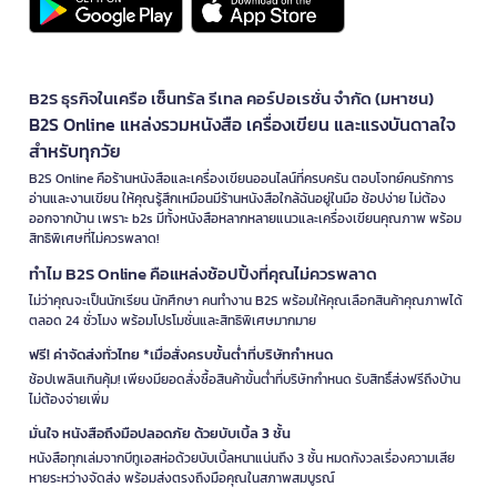
B2S ธุรกิจในเครือ เซ็นทรัล รีเทล คอร์ปอเรชั่น จำกัด (มหาชน)
B2S Online แหล่งรวมหนังสือ เครื่องเขียน และแรงบันดาลใจ
สำหรับทุกวัย
B2S Online คือร้านหนังสือและเครื่องเขียนออนไลน์ที่ครบครัน ตอบโจทย์คนรักการ
อ่านและงานเขียน ให้คุณรู้สึกเหมือนมีร้านหนังสือใกล้ฉันอยู่ในมือ ช้อปง่าย ไม่ต้อง
ออกจากบ้าน เพราะ b2s มีทั้งหนังสือหลากหลายแนวและเครื่องเขียนคุณภาพ พร้อม
สิทธิพิเศษที่ไม่ควรพลาด!
ทำไม B2S Online คือแหล่งช้อปปิ้งที่คุณไม่ควรพลาด
ไม่ว่าคุณจะเป็นนักเรียน นักศึกษา คนทำงาน B2S พร้อมให้คุณเลือกสินค้าคุณภาพได้
ตลอด 24 ชั่วโมง พร้อมโปรโมชั่นและสิทธิพิเศษมากมาย
ฟรี! ค่าจัดส่งทั่วไทย *เมื่อสั่งครบขั้นต่ำที่บริษัทกำหนด
ช้อปเพลินเกินคุ้ม! เพียงมียอดสั่งซื้อสินค้าขั้นต่ำที่บริษัทกำหนด รับสิทธิ์ส่งฟรีถึงบ้าน
ไม่ต้องจ่ายเพิ่ม
มั่นใจ หนังสือถึงมือปลอดภัย ด้วยบับเบิ้ล 3 ชั้น
หนังสือทุกเล่มจากบีทูเอสห่อด้วยบับเบิ้ลหนาแน่นถึง 3 ชั้น หมดกังวลเรื่องความเสีย
หายระหว่างจัดส่ง พร้อมส่งตรงถึงมือคุณในสภาพสมบูรณ์