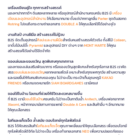
เครื่องเขียนคู่ใจ ทุกการสร้างสรรค์
มองหาปากกาดีๆ ดินสอหลากหลาย หรืออุปกรณ์สำนักงานครบครัน B2S มี
เครื่อง
เขียนและอุปกรณ์สำนักงาน
ให้เลือกมากมาย ตั้งแต่ปากกาลูกลื่น
Parker
ชุดดินสอกด
Rotring
ไปจนถึงกระดาษถ่ายเอกสาร
DOUBLE A
ให้คุณเลือกใช้ได้อย่างจุใจ
งานศิลป์ งานฝีมือ สร้างสรรค์ไม่รู้จบ
B2S จัดเต็มอุปกรณ์
ศิลปะและงานฝีมือ
สำหรับคนสร้างสรรค์ตัวจริง ทั้งสีไม้
Colleen
,
ขาตั้งไม้บนโต๊ะ
Pyramid
และอุปกรณ์ DIY ต่างๆ จาก
MONT MARTE
ให้คุณ
สร้างสรรค์ได้อย่างไร้ขีดจำกัด
ของเล่นและของขวัญ สุดพิเศษทุกเทศกาล
มองหาของเล่นเสริมพัฒนาการ หรือของขวัญสุดพิเศษสำหรับทุกโอกาส B2S เราคัด
สรร
ของเล่นและของขวัญ
หลากหลายสไตล์ เหมาะสำหรับทุกเพศทุกวัย สร้างความสุข
และรอยยิ้มให้กับคนพิเศษของคุณ ไม่ว่าจะเป็น กระเป๋าเก็บอุณหภูมิ
KAKAO
FRIENDS
หรือเกมจดหมายรัก
SIAM BOARDGAMES
เรามีครบ!
ของใช้ในบ้าน ไอเทมที่ช่วยให้ชีวิตสะดวกสบายขึ้น
ที่ B2S เรามี
ของใช้ในบ้าน
ครบครัน ไม่ว่าจะเป็นกาต้มน้ำ
Anitech
, เครื่องฟอกอากาศ
Xiaomi
, หน้ากากอนามัยทางการแพทย์
Double A Care
และสินค้าอื่น ๆ อีกมากมาย
ให้คุณเลือกสรร
ไอทีและแก็ดเจ็ต ล้ำสมัย ตอบโจทย์ทุกไลฟ์สไตล์
B2S ได้คัดสรรสินค้า
ไอทีและแก็ดเจ็ต
คุณภาพเยี่ยมมาให้คุณเลือกสรร เพื่อตอบโจทย์
ทุกไลฟ์สไตล์ดิจิทัล ไม่ว่าจะเป็น เครื่องทำลายเอกสาร
NEO
เพื่อความปลอดภัยของ