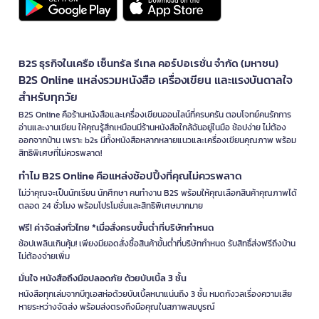
B2S ธุรกิจในเครือ เซ็นทรัล รีเทล คอร์ปอเรชั่น จำกัด (มหาชน)
B2S Online แหล่งรวมหนังสือ เครื่องเขียน และแรงบันดาลใจ
สำหรับทุกวัย
B2S Online คือร้านหนังสือและเครื่องเขียนออนไลน์ที่ครบครัน ตอบโจทย์คนรักการ
อ่านและงานเขียน ให้คุณรู้สึกเหมือนมีร้านหนังสือใกล้ฉันอยู่ในมือ ช้อปง่าย ไม่ต้อง
ออกจากบ้าน เพราะ b2s มีทั้งหนังสือหลากหลายแนวและเครื่องเขียนคุณภาพ พร้อม
สิทธิพิเศษที่ไม่ควรพลาด!
ทำไม B2S Online คือแหล่งช้อปปิ้งที่คุณไม่ควรพลาด
ไม่ว่าคุณจะเป็นนักเรียน นักศึกษา คนทำงาน B2S พร้อมให้คุณเลือกสินค้าคุณภาพได้
ตลอด 24 ชั่วโมง พร้อมโปรโมชั่นและสิทธิพิเศษมากมาย
ฟรี! ค่าจัดส่งทั่วไทย *เมื่อสั่งครบขั้นต่ำที่บริษัทกำหนด
ช้อปเพลินเกินคุ้ม! เพียงมียอดสั่งซื้อสินค้าขั้นต่ำที่บริษัทกำหนด รับสิทธิ์ส่งฟรีถึงบ้าน
ไม่ต้องจ่ายเพิ่ม
มั่นใจ หนังสือถึงมือปลอดภัย ด้วยบับเบิ้ล 3 ชั้น
หนังสือทุกเล่มจากบีทูเอสห่อด้วยบับเบิ้ลหนาแน่นถึง 3 ชั้น หมดกังวลเรื่องความเสีย
หายระหว่างจัดส่ง พร้อมส่งตรงถึงมือคุณในสภาพสมบูรณ์