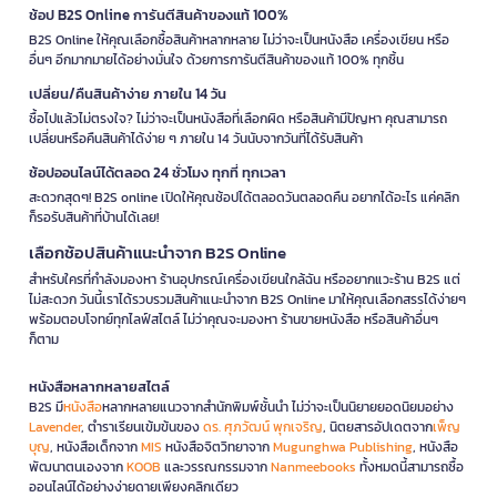
ช้อป B2S Online การันตีสินค้าของแท้ 100%
B2S Online ให้คุณเลือกซื้อสินค้าหลากหลาย ไม่ว่าจะเป็นหนังสือ เครื่องเขียน หรือ
อื่นๆ อีกมากมายได้อย่างมั่นใจ ด้วยการการันตีสินค้าของแท้ 100% ทุกชิ้น
เปลี่ยน/คืนสินค้าง่าย ภายใน 14 วัน
ซื้อไปแล้วไม่ตรงใจ? ไม่ว่าจะเป็นหนังสือที่เลือกผิด หรือสินค้ามีปัญหา คุณสามารถ
เปลี่ยนหรือคืนสินค้าได้ง่าย ๆ ภายใน 14 วันนับจากวันที่ได้รับสินค้า
ช้อปออนไลน์ได้ตลอด 24 ชั่วโมง ทุกที่ ทุกเวลา
สะดวกสุดๆ! B2S online เปิดให้คุณช้อปได้ตลอดวันตลอดคืน อยากได้อะไร แค่คลิก
ก็รอรับสินค้าที่บ้านได้เลย!
เลือกช้อปสินค้าแนะนำจาก B2S Online
สำหรับใครที่กำลังมองหา ร้านอุปกรณ์เครื่องเขียนใกล้ฉัน หรืออยากแวะร้าน B2S แต่
ไม่สะดวก วันนี้เราได้รวบรวมสินค้าแนะนำจาก B2S Online มาให้คุณเลือกสรรได้ง่ายๆ
พร้อมตอบโจทย์ทุกไลฟ์สไตล์ ไม่ว่าคุณจะมองหา ร้านขายหนังสือ หรือสินค้าอื่นๆ
ก็ตาม
หนังสือหลากหลายสไตล์
B2S มี
หนังสือ
หลากหลายแนวจากสำนักพิมพ์ชั้นนำ ไม่ว่าจะเป็นนิยายยอดนิยมอย่าง
Lavender
, ตำราเรียนเข้มข้นของ
ดร. ศุภวัฒน์ พุกเจริญ
, นิตยสารอัปเดตจาก
เพ็ญ
บุญ
, หนังสือเด็กจาก
MIS
หนังสือจิตวิทยาจาก
Mugunghwa Publishing
, หนังสือ
พัฒนาตนเองจาก
KOOB
และวรรณกรรมจาก
Nanmeebooks
ทั้งหมดนี้สามารถซื้อ
ออนไลน์ได้อย่างง่ายดายเพียงคลิกเดียว