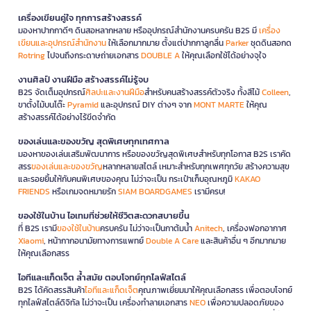
เครื่องเขียนคู่ใจ ทุกการสร้างสรรค์
มองหาปากกาดีๆ ดินสอหลากหลาย หรืออุปกรณ์สำนักงานครบครัน B2S มี
เครื่อง
เขียนและอุปกรณ์สำนักงาน
ให้เลือกมากมาย ตั้งแต่ปากกาลูกลื่น
Parker
ชุดดินสอกด
Rotring
ไปจนถึงกระดาษถ่ายเอกสาร
DOUBLE A
ให้คุณเลือกใช้ได้อย่างจุใจ
งานศิลป์ งานฝีมือ สร้างสรรค์ไม่รู้จบ
B2S จัดเต็มอุปกรณ์
ศิลปะและงานฝีมือ
สำหรับคนสร้างสรรค์ตัวจริง ทั้งสีไม้
Colleen
,
ขาตั้งไม้บนโต๊ะ
Pyramid
และอุปกรณ์ DIY ต่างๆ จาก
MONT MARTE
ให้คุณ
สร้างสรรค์ได้อย่างไร้ขีดจำกัด
ของเล่นและของขวัญ สุดพิเศษทุกเทศกาล
มองหาของเล่นเสริมพัฒนาการ หรือของขวัญสุดพิเศษสำหรับทุกโอกาส B2S เราคัด
สรร
ของเล่นและของขวัญ
หลากหลายสไตล์ เหมาะสำหรับทุกเพศทุกวัย สร้างความสุข
และรอยยิ้มให้กับคนพิเศษของคุณ ไม่ว่าจะเป็น กระเป๋าเก็บอุณหภูมิ
KAKAO
FRIENDS
หรือเกมจดหมายรัก
SIAM BOARDGAMES
เรามีครบ!
ของใช้ในบ้าน ไอเทมที่ช่วยให้ชีวิตสะดวกสบายขึ้น
ที่ B2S เรามี
ของใช้ในบ้าน
ครบครัน ไม่ว่าจะเป็นกาต้มน้ำ
Anitech
, เครื่องฟอกอากาศ
Xiaomi
, หน้ากากอนามัยทางการแพทย์
Double A Care
และสินค้าอื่น ๆ อีกมากมาย
ให้คุณเลือกสรร
ไอทีและแก็ดเจ็ต ล้ำสมัย ตอบโจทย์ทุกไลฟ์สไตล์
B2S ได้คัดสรรสินค้า
ไอทีและแก็ดเจ็ต
คุณภาพเยี่ยมมาให้คุณเลือกสรร เพื่อตอบโจทย์
ทุกไลฟ์สไตล์ดิจิทัล ไม่ว่าจะเป็น เครื่องทำลายเอกสาร
NEO
เพื่อความปลอดภัยของ