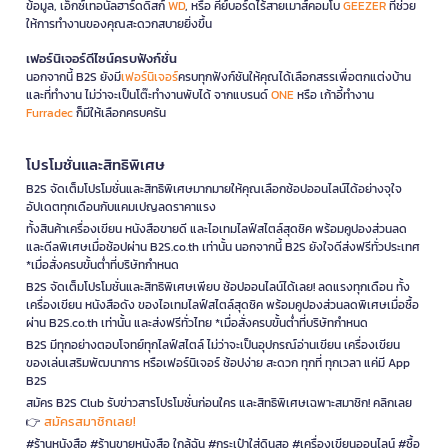
ข้อมูล, เอ็กซ์เทอนัลฮาร์ดดิสก์
WD
, หรือ คีย์บอร์ดไร้สายเมาส์คอมโบ
GEEZER
ที่ช่วย
ให้การทำงานของคุณสะดวกสบายยิ่งขึ้น
เฟอร์นิเจอร์ดีไซน์ครบฟังก์ชั่น
นอกจากนี้ B2S ยังมี
เฟอร์นิเจอร์
ครบทุกฟังก์ชันให้คุณได้เลือกสรรเพื่อตกแต่งบ้าน
และที่ทำงาน ไม่ว่าจะเป็นโต๊ะทำงานพับได้ จากแบรนด์
ONE
หรือ เก้าอี้ทำงาน
Furradec
ก็มีให้เลือกครบครัน
โปรโมชั่นและสิทธิพิเศษ
B2S จัดเต็มโปรโมชั่นและสิทธิพิเศษมากมายให้คุณเลือกช้อปออนไลน์ได้อย่างจุใจ
อัปเดตทุกเดือนกับแคมเปญลดราคาแรง
ทั้งสินค้าเครื่องเขียน หนังสือขายดี และไอเทมไลฟ์สไตล์สุดชิค พร้อมคูปองส่วนลด
และดีลพิเศษเมื่อช้อปผ่าน B2S.co.th เท่านั้น นอกจากนี้ B2S ยังใจดีส่งฟรีทั่วประเทศ
*เมื่อสั่งครบขั้นต่ำที่บริษัทกำหนด
B2S จัดเต็มโปรโมชั่นและสิทธิพิเศษเพียบ ช้อปออนไลน์ได้เลย! ลดแรงทุกเดือน ทั้ง
เครื่องเขียน หนังสือดัง ของไอเทมไลฟ์สไตล์สุดชิค พร้อมคูปองส่วนลดพิเศษเมื่อซื้อ
ผ่าน B2S.co.th เท่านั้น และส่งฟรีทั่วไทย *เมื่อสั่งครบขั้นต่ำที่บริษัทกำหนด
B2S มีทุกอย่างตอบโจทย์ทุกไลฟ์สไตล์ ไม่ว่าจะเป็นอุปกรณ์อ่านเขียน เครื่องเขียน
ของเล่นเสริมพัฒนาการ หรือเฟอร์นิเจอร์ ช้อปง่าย สะดวก ทุกที่ ทุกเวลา แค่มี App
B2S
สมัคร B2S Club รับข่าวสารโปรโมชั่นก่อนใคร และสิทธิพิเศษเฉพาะสมาชิก! คลิกเลย
สมัครสมาชิกเลย!
👉
#ร้านหนังสือ #ร้านขายหนังสือ ใกล้ฉัน #กระเป๋าใส่ดินสอ #เครื่องเขียนออนไลน์ #ซื้อ