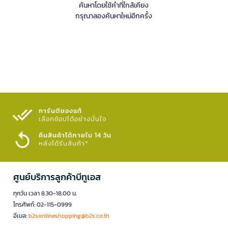
ค้นหาโดยใช้คำที่ใกล้เคียง
กรุณาลองค้นหาใหม่อีกครั้ง
การันตีของแท้
เลือกช้อปได้อย่างมั่นใจ​
คืนสินค้าได้ภายใน 14 วัน
หลังได้รับสินค้า*
ศูนย์บริการลูกค้าบีทูเอส
ทุกวัน เวลา 8.30-18.00 น.
โทรศัพท์: 02-115-0999
อีเมล:
b2sonlineshopping@b2s.co.th