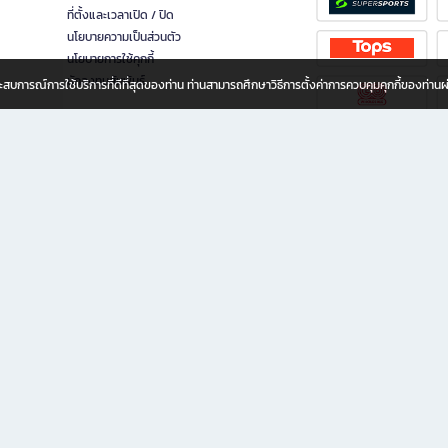
ที่ตั้งและเวลาเปิด / ปิด
นโยบายความเป็นส่วนตัว
นโยบายการใช้คุกกี้
นักลงทุนสัมพันธ์
อประสบการณ์การใช้บริการที่ดีที่สุดของท่าน ท่านสามารถศึกษาวิธีการตั้งค่าการควบคุมคุกกี้ของท่าน
ทุกวัย
ขียน ให้คุณรู้สึกเหมือนมีร้านหนังสือใกล้ฉันอยู่ในมือ ช้อปง่าย ไม่ต้องออกจากบ้าน เพราะ b2
 ชั่วโมง พร้อมโปรโมชั่นและสิทธิพิเศษมากมาย