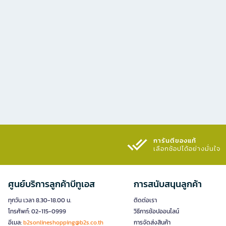
การันตีของแท้
เลือกช้อปได้อย่างมั่นใจ​
ศูนย์บริการลูกค้าบีทูเอส
การสนับสนุนลูกค้า
ทุกวัน เวลา 8.30-18.00 น.
ติดต่อเรา
โทรศัพท์: 02-115-0999
วิธีการช้อปออนไลน์
อีเมล:
b2sonlineshopping@b2s.co.th
การจัดส่งสินค้า