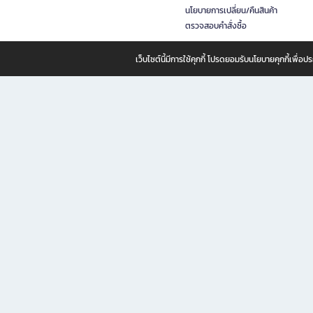
นโยบายการเปลี่ยน/คืนสินค้า
ตรวจสอบคำสั่งซื้อ
เว็บไซต์นี้มีการใช้คุกกี้ โปรดยอมรับนโยบายคุกกี้เพื่
B2S ธุรกิจในเครือ เซ็นทรัล รีเทล คอร์ปอเรชั่น จำกัด (มหาชน)
B2S Online แหล่งรวมหนังสือ เครื่องเขียน และแรงบันดาลใจสำหรับ
B2S Online คือร้านหนังสือและเครื่องเขียนออนไลน์ที่ครบครัน ตอบโจทย์คนรักการอ่านและงานเ
ทำไม B2S Online คือแหล่งช้อปปิ้งที่คุณไม่ควรพลาด
ไม่ว่าคุณจะเป็นนักเรียน นักศึกษา คนทำงาน B2S พร้อมให้คุณเลือกสินค้าคุณภาพได้ตลอด 24