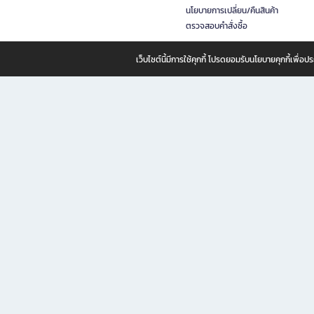
นโยบายการเปลี่ยน/คืนสินค้า
ตรวจสอบคำสั่งซื้อ
เว็บไซต์นี้มีการใช้คุกกี้ โปรดยอมรับนโยบายคุกกี้เพื่
B2S ธุรกิจในเครือ เซ็นทรัล รีเทล คอร์ปอเรชั่น จำกัด (มหาชน)
B2S Online แหล่งรวมหนังสือ เครื่องเขียน และแรงบันดาลใจสำหรับ
B2S Online คือร้านหนังสือและเครื่องเขียนออนไลน์ที่ครบครัน ตอบโจทย์คนรักการอ่านและงานเ
ทำไม B2S Online คือแหล่งช้อปปิ้งที่คุณไม่ควรพลาด
ไม่ว่าคุณจะเป็นนักเรียน นักศึกษา คนทำงาน B2S พร้อมให้คุณเลือกสินค้าคุณภาพได้ตลอด 24