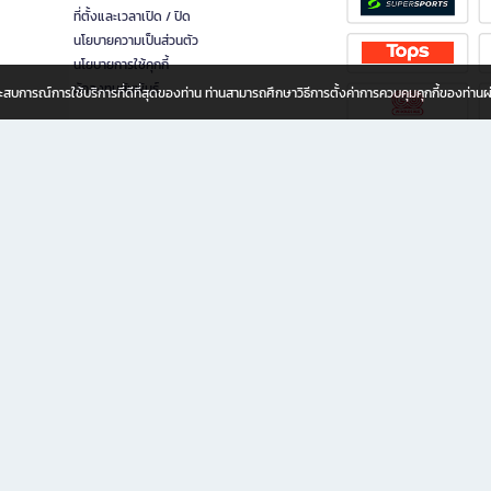
ที่ตั้งและเวลาเปิด / ปิด
นโยบายความเป็นส่วนตัว
นโยบายการใช้คุกกี้
นักลงทุนสัมพันธ์
อประสบการณ์การใช้บริการที่ดีที่สุดของท่าน ท่านสามารถศึกษาวิธีการตั้งค่าการควบคุมคุกกี้ของท่าน
ทุกวัย
ขียน ให้คุณรู้สึกเหมือนมีร้านหนังสือใกล้ฉันอยู่ในมือ ช้อปง่าย ไม่ต้องออกจากบ้าน เพราะ b2
 ชั่วโมง พร้อมโปรโมชั่นและสิทธิพิเศษมากมาย