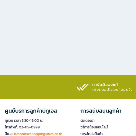
การันตีของแท้
เลือกช้อปได้อย่างมั่นใจ​
ศูนย์บริการลูกค้าบีทูเอส
การสนับสนุนลูกค้า
ทุกวัน เวลา 8.30-18.00 น.
ติดต่อเรา
โทรศัพท์: 02-115-0999
วิธีการช้อปออนไลน์
อีเมล:
b2sonlineshopping@b2s.co.th
การจัดส่งสินค้า