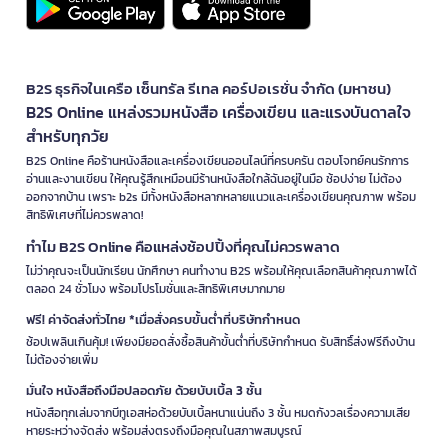
B2S ธุรกิจในเครือ เซ็นทรัล รีเทล คอร์ปอเรชั่น จำกัด (มหาชน)
B2S Online แหล่งรวมหนังสือ เครื่องเขียน และแรงบันดาลใจ
สำหรับทุกวัย
B2S Online คือร้านหนังสือและเครื่องเขียนออนไลน์ที่ครบครัน ตอบโจทย์คนรักการ
อ่านและงานเขียน ให้คุณรู้สึกเหมือนมีร้านหนังสือใกล้ฉันอยู่ในมือ ช้อปง่าย ไม่ต้อง
ออกจากบ้าน เพราะ b2s มีทั้งหนังสือหลากหลายแนวและเครื่องเขียนคุณภาพ พร้อม
สิทธิพิเศษที่ไม่ควรพลาด!
ทำไม B2S Online คือแหล่งช้อปปิ้งที่คุณไม่ควรพลาด
ไม่ว่าคุณจะเป็นนักเรียน นักศึกษา คนทำงาน B2S พร้อมให้คุณเลือกสินค้าคุณภาพได้
ตลอด 24 ชั่วโมง พร้อมโปรโมชั่นและสิทธิพิเศษมากมาย
ฟรี! ค่าจัดส่งทั่วไทย *เมื่อสั่งครบขั้นต่ำที่บริษัทกำหนด
ช้อปเพลินเกินคุ้ม! เพียงมียอดสั่งซื้อสินค้าขั้นต่ำที่บริษัทกำหนด รับสิทธิ์ส่งฟรีถึงบ้าน
ไม่ต้องจ่ายเพิ่ม
มั่นใจ หนังสือถึงมือปลอดภัย ด้วยบับเบิ้ล 3 ชั้น
หนังสือทุกเล่มจากบีทูเอสห่อด้วยบับเบิ้ลหนาแน่นถึง 3 ชั้น หมดกังวลเรื่องความเสีย
หายระหว่างจัดส่ง พร้อมส่งตรงถึงมือคุณในสภาพสมบูรณ์