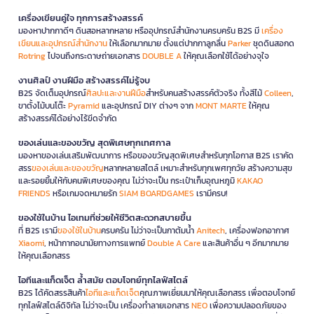
เครื่องเขียนคู่ใจ ทุกการสร้างสรรค์
มองหาปากกาดีๆ ดินสอหลากหลาย หรืออุปกรณ์สำนักงานครบครัน B2S มี
เครื่อง
เขียนและอุปกรณ์สำนักงาน
ให้เลือกมากมาย ตั้งแต่ปากกาลูกลื่น
Parker
ชุดดินสอกด
Rotring
ไปจนถึงกระดาษถ่ายเอกสาร
DOUBLE A
ให้คุณเลือกใช้ได้อย่างจุใจ
งานศิลป์ งานฝีมือ สร้างสรรค์ไม่รู้จบ
B2S จัดเต็มอุปกรณ์
ศิลปะและงานฝีมือ
สำหรับคนสร้างสรรค์ตัวจริง ทั้งสีไม้
Colleen
,
ขาตั้งไม้บนโต๊ะ
Pyramid
และอุปกรณ์ DIY ต่างๆ จาก
MONT MARTE
ให้คุณ
สร้างสรรค์ได้อย่างไร้ขีดจำกัด
ของเล่นและของขวัญ สุดพิเศษทุกเทศกาล
มองหาของเล่นเสริมพัฒนาการ หรือของขวัญสุดพิเศษสำหรับทุกโอกาส B2S เราคัด
สรร
ของเล่นและของขวัญ
หลากหลายสไตล์ เหมาะสำหรับทุกเพศทุกวัย สร้างความสุข
และรอยยิ้มให้กับคนพิเศษของคุณ ไม่ว่าจะเป็น กระเป๋าเก็บอุณหภูมิ
KAKAO
FRIENDS
หรือเกมจดหมายรัก
SIAM BOARDGAMES
เรามีครบ!
ของใช้ในบ้าน ไอเทมที่ช่วยให้ชีวิตสะดวกสบายขึ้น
ที่ B2S เรามี
ของใช้ในบ้าน
ครบครัน ไม่ว่าจะเป็นกาต้มน้ำ
Anitech
, เครื่องฟอกอากาศ
Xiaomi
, หน้ากากอนามัยทางการแพทย์
Double A Care
และสินค้าอื่น ๆ อีกมากมาย
ให้คุณเลือกสรร
ไอทีและแก็ดเจ็ต ล้ำสมัย ตอบโจทย์ทุกไลฟ์สไตล์
B2S ได้คัดสรรสินค้า
ไอทีและแก็ดเจ็ต
คุณภาพเยี่ยมมาให้คุณเลือกสรร เพื่อตอบโจทย์
ทุกไลฟ์สไตล์ดิจิทัล ไม่ว่าจะเป็น เครื่องทำลายเอกสาร
NEO
เพื่อความปลอดภัยของ