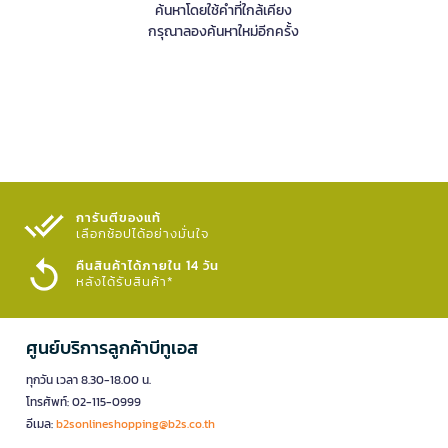
ค้นหาโดยใช้คำที่ใกล้เคียง
กรุณาลองค้นหาใหม่อีกครั้ง
การันตีของแท้
เลือกช้อปได้อย่างมั่นใจ​
คืนสินค้าได้ภายใน 14 วัน
หลังได้รับสินค้า*
ศูนย์บริการลูกค้าบีทูเอส
ทุกวัน เวลา 8.30-18.00 น.
โทรศัพท์: 02-115-0999
อีเมล:
b2sonlineshopping@b2s.co.th