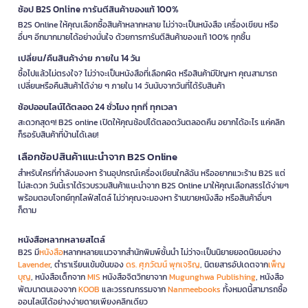
ช้อป B2S Online การันตีสินค้าของแท้ 100%
B2S Online ให้คุณเลือกซื้อสินค้าหลากหลาย ไม่ว่าจะเป็นหนังสือ เครื่องเขียน หรือ
อื่นๆ อีกมากมายได้อย่างมั่นใจ ด้วยการการันตีสินค้าของแท้ 100% ทุกชิ้น
เปลี่ยน/คืนสินค้าง่าย ภายใน 14 วัน
ซื้อไปแล้วไม่ตรงใจ? ไม่ว่าจะเป็นหนังสือที่เลือกผิด หรือสินค้ามีปัญหา คุณสามารถ
เปลี่ยนหรือคืนสินค้าได้ง่าย ๆ ภายใน 14 วันนับจากวันที่ได้รับสินค้า
ช้อปออนไลน์ได้ตลอด 24 ชั่วโมง ทุกที่ ทุกเวลา
สะดวกสุดๆ! B2S online เปิดให้คุณช้อปได้ตลอดวันตลอดคืน อยากได้อะไร แค่คลิก
ก็รอรับสินค้าที่บ้านได้เลย!
เลือกช้อปสินค้าแนะนำจาก B2S Online
สำหรับใครที่กำลังมองหา ร้านอุปกรณ์เครื่องเขียนใกล้ฉัน หรืออยากแวะร้าน B2S แต่
ไม่สะดวก วันนี้เราได้รวบรวมสินค้าแนะนำจาก B2S Online มาให้คุณเลือกสรรได้ง่ายๆ
พร้อมตอบโจทย์ทุกไลฟ์สไตล์ ไม่ว่าคุณจะมองหา ร้านขายหนังสือ หรือสินค้าอื่นๆ
ก็ตาม
หนังสือหลากหลายสไตล์
B2S มี
หนังสือ
หลากหลายแนวจากสำนักพิมพ์ชั้นนำ ไม่ว่าจะเป็นนิยายยอดนิยมอย่าง
Lavender
, ตำราเรียนเข้มข้นของ
ดร. ศุภวัฒน์ พุกเจริญ
, นิตยสารอัปเดตจาก
เพ็ญ
บุญ
, หนังสือเด็กจาก
MIS
หนังสือจิตวิทยาจาก
Mugunghwa Publishing
, หนังสือ
พัฒนาตนเองจาก
KOOB
และวรรณกรรมจาก
Nanmeebooks
ทั้งหมดนี้สามารถซื้อ
ออนไลน์ได้อย่างง่ายดายเพียงคลิกเดียว