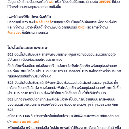
ข้อมูล, เอ็กซ์เทอนัลฮาร์ดดิสก์
WD
, หรือ คีย์บอร์ดไร้สายเมาส์คอมโบ
GEEZER
ที่ช่วย
ให้การทำงานของคุณสะดวกสบายยิ่งขึ้น
เฟอร์นิเจอร์ดีไซน์ครบฟังก์ชั่น
นอกจากนี้ B2S ยังมี
เฟอร์นิเจอร์
ครบทุกฟังก์ชันให้คุณได้เลือกสรรเพื่อตกแต่งบ้าน
และที่ทำงาน ไม่ว่าจะเป็นโต๊ะทำงานพับได้ จากแบรนด์
ONE
หรือ เก้าอี้ทำงาน
Furradec
ก็มีให้เลือกครบครัน
โปรโมชั่นและสิทธิพิเศษ
B2S จัดเต็มโปรโมชั่นและสิทธิพิเศษมากมายให้คุณเลือกช้อปออนไลน์ได้อย่างจุใจ
อัปเดตทุกเดือนกับแคมเปญลดราคาแรง
ทั้งสินค้าเครื่องเขียน หนังสือขายดี และไอเทมไลฟ์สไตล์สุดชิค พร้อมคูปองส่วนลด
และดีลพิเศษเมื่อช้อปผ่าน B2S.co.th เท่านั้น นอกจากนี้ B2S ยังใจดีส่งฟรีทั่วประเทศ
*เมื่อสั่งครบขั้นต่ำที่บริษัทกำหนด
B2S จัดเต็มโปรโมชั่นและสิทธิพิเศษเพียบ ช้อปออนไลน์ได้เลย! ลดแรงทุกเดือน ทั้ง
เครื่องเขียน หนังสือดัง ของไอเทมไลฟ์สไตล์สุดชิค พร้อมคูปองส่วนลดพิเศษเมื่อซื้อ
ผ่าน B2S.co.th เท่านั้น และส่งฟรีทั่วไทย *เมื่อสั่งครบขั้นต่ำที่บริษัทกำหนด
B2S มีทุกอย่างตอบโจทย์ทุกไลฟ์สไตล์ ไม่ว่าจะเป็นอุปกรณ์อ่านเขียน เครื่องเขียน
ของเล่นเสริมพัฒนาการ หรือเฟอร์นิเจอร์ ช้อปง่าย สะดวก ทุกที่ ทุกเวลา แค่มี App
B2S
สมัคร B2S Club รับข่าวสารโปรโมชั่นก่อนใคร และสิทธิพิเศษเฉพาะสมาชิก! คลิกเลย
สมัครสมาชิกเลย!
👉
#ร้านหนังสือ #ร้านขายหนังสือ ใกล้ฉัน #กระเป๋าใส่ดินสอ #เครื่องเขียนออนไลน์ #ซื้อ