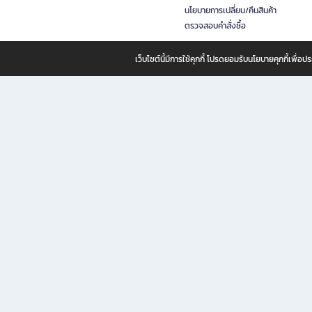
นโยบายการเปลี่ยน/คืนสินค้า
ตรวจสอบคำสั่งซื้อ
เว็บไซต์นี้มีการใช้คุกกี้ โปรดยอมรับนโยบายคุกกี้เพื่
B2S ธุรกิจในเครือ เซ็นทรัล รีเทล คอร์ปอเรชั่น จำกัด (มหาชน)
B2S Online แหล่งรวมหนังสือ เครื่องเขียน และแรงบันดาลใจสำหรับ
B2S Online คือร้านหนังสือและเครื่องเขียนออนไลน์ที่ครบครัน ตอบโจทย์คนรักการอ่านและงานเ
ทำไม B2S Online คือแหล่งช้อปปิ้งที่คุณไม่ควรพลาด
ไม่ว่าคุณจะเป็นนักเรียน นักศึกษา คนทำงาน B2S พร้อมให้คุณเลือกสินค้าคุณภาพได้ตลอด 24