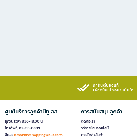
การันตีของแท้
เลือกช้อปได้อย่างมั่นใจ​
ศูนย์บริการลูกค้าบีทูเอส
การสนับสนุนลูกค้า
ทุกวัน เวลา 8.30-18.00 น.
ติดต่อเรา
โทรศัพท์: 02-115-0999
วิธีการช้อปออนไลน์
อีเมล:
b2sonlineshopping@b2s.co.th
การจัดส่งสินค้า