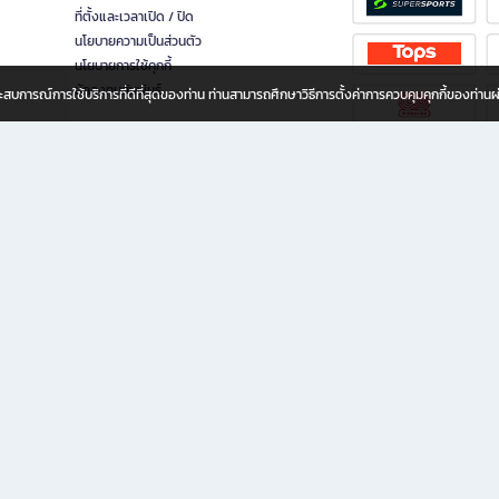
ที่ตั้งและเวลาเปิด / ปิด
นโยบายความเป็นส่วนตัว
นโยบายการใช้คุกกี้
นักลงทุนสัมพันธ์
อประสบการณ์การใช้บริการที่ดีที่สุดของท่าน ท่านสามารถศึกษาวิธีการตั้งค่าการควบคุมคุกกี้ของท่าน
ทุกวัย
ขียน ให้คุณรู้สึกเหมือนมีร้านหนังสือใกล้ฉันอยู่ในมือ ช้อปง่าย ไม่ต้องออกจากบ้าน เพราะ b2
 ชั่วโมง พร้อมโปรโมชั่นและสิทธิพิเศษมากมาย