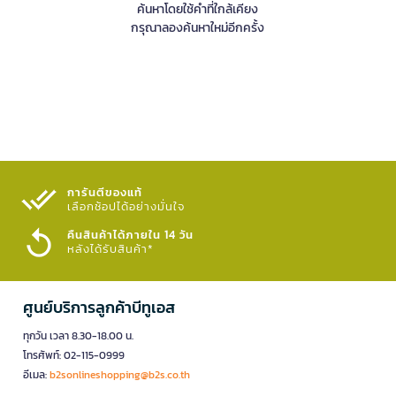
ค้นหาโดยใช้คำที่ใกล้เคียง
กรุณาลองค้นหาใหม่อีกครั้ง
การันตีของแท้
เลือกช้อปได้อย่างมั่นใจ​
คืนสินค้าได้ภายใน 14 วัน
หลังได้รับสินค้า*
ศูนย์บริการลูกค้าบีทูเอส
ทุกวัน เวลา 8.30-18.00 น.
โทรศัพท์: 02-115-0999
อีเมล:
b2sonlineshopping@b2s.co.th