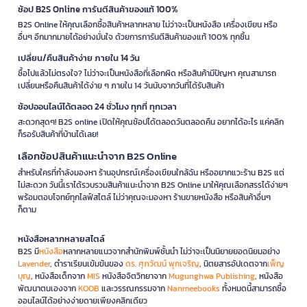
ช้อป B2S Online การันตีสินค้าของแท้ 100%
B2S Online ให้คุณเลือกซื้อสินค้าหลากหลาย ไม่ว่าจะเป็นหนังสือ เครื่องเขียน หรือ
อื่นๆ อีกมากมายได้อย่างมั่นใจ ด้วยการการันตีสินค้าของแท้ 100% ทุกชิ้น
เปลี่ยน/คืนสินค้าง่าย ภายใน 14 วัน
ซื้อไปแล้วไม่ตรงใจ? ไม่ว่าจะเป็นหนังสือที่เลือกผิด หรือสินค้ามีปัญหา คุณสามารถ
เปลี่ยนหรือคืนสินค้าได้ง่าย ๆ ภายใน 14 วันนับจากวันที่ได้รับสินค้า
ช้อปออนไลน์ได้ตลอด 24 ชั่วโมง ทุกที่ ทุกเวลา
สะดวกสุดๆ! B2S online เปิดให้คุณช้อปได้ตลอดวันตลอดคืน อยากได้อะไร แค่คลิก
ก็รอรับสินค้าที่บ้านได้เลย!
เลือกช้อปสินค้าแนะนำจาก B2S Online
สำหรับใครที่กำลังมองหา ร้านอุปกรณ์เครื่องเขียนใกล้ฉัน หรืออยากแวะร้าน B2S แต่
ไม่สะดวก วันนี้เราได้รวบรวมสินค้าแนะนำจาก B2S Online มาให้คุณเลือกสรรได้ง่ายๆ
พร้อมตอบโจทย์ทุกไลฟ์สไตล์ ไม่ว่าคุณจะมองหา ร้านขายหนังสือ หรือสินค้าอื่นๆ
ก็ตาม
หนังสือหลากหลายสไตล์
B2S มี
หนังสือ
หลากหลายแนวจากสำนักพิมพ์ชั้นนำ ไม่ว่าจะเป็นนิยายยอดนิยมอย่าง
Lavender
, ตำราเรียนเข้มข้นของ
ดร. ศุภวัฒน์ พุกเจริญ
, นิตยสารอัปเดตจาก
เพ็ญ
บุญ
, หนังสือเด็กจาก
MIS
หนังสือจิตวิทยาจาก
Mugunghwa Publishing
, หนังสือ
พัฒนาตนเองจาก
KOOB
และวรรณกรรมจาก
Nanmeebooks
ทั้งหมดนี้สามารถซื้อ
ออนไลน์ได้อย่างง่ายดายเพียงคลิกเดียว