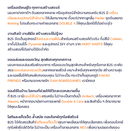
เครื่องเขียนคู่ใจ ทุกการสร้างสรรค์
มองหาปากกาดีๆ ดินสอหลากหลาย หรืออุปกรณ์สำนักงานครบครัน B2S มี
เครื่อง
เขียนและอุปกรณ์สำนักงาน
ให้เลือกมากมาย ตั้งแต่ปากกาลูกลื่น
Parker
ชุดดินสอกด
Rotring
ไปจนถึงกระดาษถ่ายเอกสาร
DOUBLE A
ให้คุณเลือกใช้ได้อย่างจุใจ
งานศิลป์ งานฝีมือ สร้างสรรค์ไม่รู้จบ
B2S จัดเต็มอุปกรณ์
ศิลปะและงานฝีมือ
สำหรับคนสร้างสรรค์ตัวจริง ทั้งสีไม้
Colleen
,
ขาตั้งไม้บนโต๊ะ
Pyramid
และอุปกรณ์ DIY ต่างๆ จาก
MONT MARTE
ให้คุณ
สร้างสรรค์ได้อย่างไร้ขีดจำกัด
ของเล่นและของขวัญ สุดพิเศษทุกเทศกาล
มองหาของเล่นเสริมพัฒนาการ หรือของขวัญสุดพิเศษสำหรับทุกโอกาส B2S เราคัด
สรร
ของเล่นและของขวัญ
หลากหลายสไตล์ เหมาะสำหรับทุกเพศทุกวัย สร้างความสุข
และรอยยิ้มให้กับคนพิเศษของคุณ ไม่ว่าจะเป็น กระเป๋าเก็บอุณหภูมิ
KAKAO
FRIENDS
หรือเกมจดหมายรัก
SIAM BOARDGAMES
เรามีครบ!
ของใช้ในบ้าน ไอเทมที่ช่วยให้ชีวิตสะดวกสบายขึ้น
ที่ B2S เรามี
ของใช้ในบ้าน
ครบครัน ไม่ว่าจะเป็นกาต้มน้ำ
Anitech
, เครื่องฟอกอากาศ
Xiaomi
, หน้ากากอนามัยทางการแพทย์
Double A Care
และสินค้าอื่น ๆ อีกมากมาย
ให้คุณเลือกสรร
ไอทีและแก็ดเจ็ต ล้ำสมัย ตอบโจทย์ทุกไลฟ์สไตล์
B2S ได้คัดสรรสินค้า
ไอทีและแก็ดเจ็ต
คุณภาพเยี่ยมมาให้คุณเลือกสรร เพื่อตอบโจทย์
ทุกไลฟ์สไตล์ดิจิทัล ไม่ว่าจะเป็น เครื่องทำลายเอกสาร
NEO
เพื่อความปลอดภัยของ