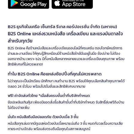
B2S ธุรกิจในเครือ เซ็นทรัล รีเทล คอร์ปอเรชั่น จำกัด (มหาชน)
B2S Online แหล่งรวมหนังสือ เครื่องเขียน และแรงบันดาลใจ
สำหรับทุกวัย
B2S Online คือร้านหนังสือและเครื่องเขียนออนไลน์ที่ครบครัน ตอบโจทย์คนรักการ
อ่านและงานเขียน ให้คุณรู้สึกเหมือนมีร้านหนังสือใกล้ฉันอยู่ในมือ ช้อปง่าย ไม่ต้อง
ออกจากบ้าน เพราะ b2s มีทั้งหนังสือหลากหลายแนวและเครื่องเขียนคุณภาพ พร้อม
สิทธิพิเศษที่ไม่ควรพลาด!
ทำไม B2S Online คือแหล่งช้อปปิ้งที่คุณไม่ควรพลาด
ไม่ว่าคุณจะเป็นนักเรียน นักศึกษา คนทำงาน B2S พร้อมให้คุณเลือกสินค้าคุณภาพได้
ตลอด 24 ชั่วโมง พร้อมโปรโมชั่นและสิทธิพิเศษมากมาย
ฟรี! ค่าจัดส่งทั่วไทย *เมื่อสั่งครบขั้นต่ำที่บริษัทกำหนด
ช้อปเพลินเกินคุ้ม! เพียงมียอดสั่งซื้อสินค้าขั้นต่ำที่บริษัทกำหนด รับสิทธิ์ส่งฟรีถึงบ้าน
ไม่ต้องจ่ายเพิ่ม
มั่นใจ หนังสือถึงมือปลอดภัย ด้วยบับเบิ้ล 3 ชั้น
หนังสือทุกเล่มจากบีทูเอสห่อด้วยบับเบิ้ลหนาแน่นถึง 3 ชั้น หมดกังวลเรื่องความเสีย
หายระหว่างจัดส่ง พร้อมส่งตรงถึงมือคุณในสภาพสมบูรณ์