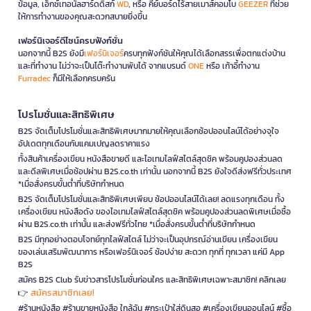
ข้อมูล, เอ็กซ์เทอนัลฮาร์ดดิสก์
WD
, หรือ คีย์บอร์ดไร้สายเมาส์คอมโบ
GEEZER
ที่ช่วย
ให้การทำงานของคุณสะดวกสบายยิ่งขึ้น
เฟอร์นิเจอร์ดีไซน์ครบฟังก์ชั่น
นอกจากนี้ B2S ยังมี
เฟอร์นิเจอร์
ครบทุกฟังก์ชันให้คุณได้เลือกสรรเพื่อตกแต่งบ้าน
และที่ทำงาน ไม่ว่าจะเป็นโต๊ะทำงานพับได้ จากแบรนด์
ONE
หรือ เก้าอี้ทำงาน
Furradec
ก็มีให้เลือกครบครัน
โปรโมชั่นและสิทธิพิเศษ
B2S จัดเต็มโปรโมชั่นและสิทธิพิเศษมากมายให้คุณเลือกช้อปออนไลน์ได้อย่างจุใจ
อัปเดตทุกเดือนกับแคมเปญลดราคาแรง
ทั้งสินค้าเครื่องเขียน หนังสือขายดี และไอเทมไลฟ์สไตล์สุดชิค พร้อมคูปองส่วนลด
และดีลพิเศษเมื่อช้อปผ่าน B2S.co.th เท่านั้น นอกจากนี้ B2S ยังใจดีส่งฟรีทั่วประเทศ
*เมื่อสั่งครบขั้นต่ำที่บริษัทกำหนด
B2S จัดเต็มโปรโมชั่นและสิทธิพิเศษเพียบ ช้อปออนไลน์ได้เลย! ลดแรงทุกเดือน ทั้ง
เครื่องเขียน หนังสือดัง ของไอเทมไลฟ์สไตล์สุดชิค พร้อมคูปองส่วนลดพิเศษเมื่อซื้อ
ผ่าน B2S.co.th เท่านั้น และส่งฟรีทั่วไทย *เมื่อสั่งครบขั้นต่ำที่บริษัทกำหนด
B2S มีทุกอย่างตอบโจทย์ทุกไลฟ์สไตล์ ไม่ว่าจะเป็นอุปกรณ์อ่านเขียน เครื่องเขียน
ของเล่นเสริมพัฒนาการ หรือเฟอร์นิเจอร์ ช้อปง่าย สะดวก ทุกที่ ทุกเวลา แค่มี App
B2S
สมัคร B2S Club รับข่าวสารโปรโมชั่นก่อนใคร และสิทธิพิเศษเฉพาะสมาชิก! คลิกเลย
สมัครสมาชิกเลย!
👉
#ร้านหนังสือ #ร้านขายหนังสือ ใกล้ฉัน #กระเป๋าใส่ดินสอ #เครื่องเขียนออนไลน์ #ซื้อ