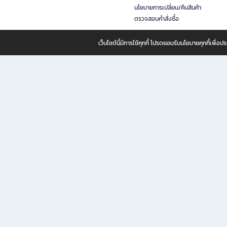
นโยบายการเปลี่ยน/คืนสินค้า
ตรวจสอบคำสั่งซื้อ
เว็บไซต์นี้มีการใช้คุกกี้ โปรดยอมรับนโยบายคุกกี้เพื่
B2S ธุรกิจในเครือ เซ็นทรัล รีเทล คอร์ปอเรชั่น จำกัด (มหาชน)
B2S Online แหล่งรวมหนังสือ เครื่องเขียน และแรงบันดาลใจสำหรับ
B2S Online คือร้านหนังสือและเครื่องเขียนออนไลน์ที่ครบครัน ตอบโจทย์คนรักการอ่านและงานเ
ทำไม B2S Online คือแหล่งช้อปปิ้งที่คุณไม่ควรพลาด
ไม่ว่าคุณจะเป็นนักเรียน นักศึกษา คนทำงาน B2S พร้อมให้คุณเลือกสินค้าคุณภาพได้ตลอด 24