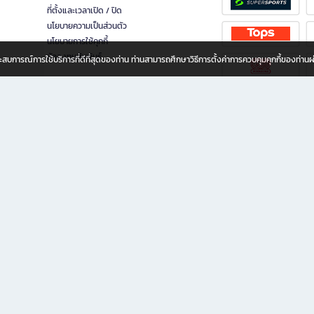
ที่ตั้งและเวลาเปิด / ปิด
นโยบายความเป็นส่วนตัว
นโยบายการใช้คุกกี้
นักลงทุนสัมพันธ์
อประสบการณ์การใช้บริการที่ดีที่สุดของท่าน ท่านสามารถศึกษาวิธีการตั้งค่าการควบคุมคุกกี้ของท่าน
ทุกวัย
ขียน ให้คุณรู้สึกเหมือนมีร้านหนังสือใกล้ฉันอยู่ในมือ ช้อปง่าย ไม่ต้องออกจากบ้าน เพราะ b2
 ชั่วโมง พร้อมโปรโมชั่นและสิทธิพิเศษมากมาย