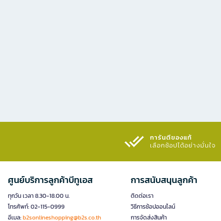
การันตีของแท้
เลือกช้อปได้อย่างมั่นใจ​
ศูนย์บริการลูกค้าบีทูเอส
การสนับสนุนลูกค้า
ทุกวัน เวลา 8.30-18.00 น.
ติดต่อเรา
โทรศัพท์: 02-115-0999
วิธีการช้อปออนไลน์
อีเมล:
b2sonlineshopping@b2s.co.th
การจัดส่งสินค้า