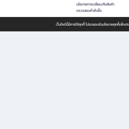
นโยบายการเปลี่ยน/คืนสินค้า
ตรวจสอบคำสั่งซื้อ
เว็บไซต์นี้มีการใช้คุกกี้ โปรดยอมรับนโยบายคุกกี้เพื่
B2S ธุรกิจในเครือ เซ็นทรัล รีเทล คอร์ปอเรชั่น จำกัด (มหาชน)
B2S Online แหล่งรวมหนังสือ เครื่องเขียน และแรงบันดาลใจสำหรับ
B2S Online คือร้านหนังสือและเครื่องเขียนออนไลน์ที่ครบครัน ตอบโจทย์คนรักการอ่านและงานเ
ทำไม B2S Online คือแหล่งช้อปปิ้งที่คุณไม่ควรพลาด
ไม่ว่าคุณจะเป็นนักเรียน นักศึกษา คนทำงาน B2S พร้อมให้คุณเลือกสินค้าคุณภาพได้ตลอด 24