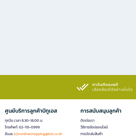
การันตีของแท้
เลือกช้อปได้อย่างมั่นใจ​
ศูนย์บริการลูกค้าบีทูเอส
การสนับสนุนลูกค้า
ทุกวัน เวลา 8.30-18.00 น.
ติดต่อเรา
โทรศัพท์: 02-115-0999
วิธีการช้อปออนไลน์
อีเมล:
b2sonlineshopping@b2s.co.th
การจัดส่งสินค้า