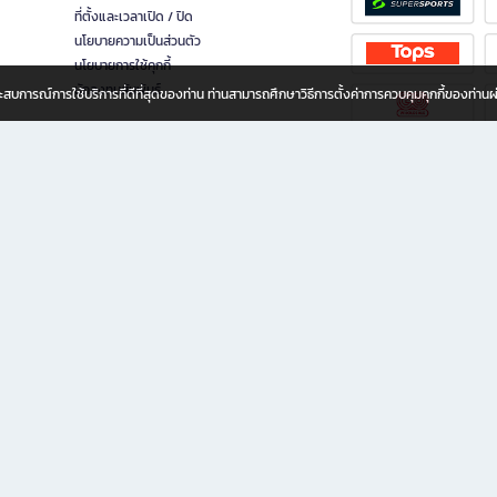
ที่ตั้งและเวลาเปิด / ปิด
นโยบายความเป็นส่วนตัว
นโยบายการใช้คุกกี้
นักลงทุนสัมพันธ์
อประสบการณ์การใช้บริการที่ดีที่สุดของท่าน ท่านสามารถศึกษาวิธีการตั้งค่าการควบคุมคุกกี้ของท่าน
ทุกวัย
ขียน ให้คุณรู้สึกเหมือนมีร้านหนังสือใกล้ฉันอยู่ในมือ ช้อปง่าย ไม่ต้องออกจากบ้าน เพราะ b2
 ชั่วโมง พร้อมโปรโมชั่นและสิทธิพิเศษมากมาย