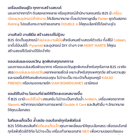
เครื่องเขียนคู่ใจ ทุกการสร้างสรรค์
มองหาปากกาดีๆ ดินสอหลากหลาย หรืออุปกรณ์สำนักงานครบครัน B2S มี
เครื่อง
เขียนและอุปกรณ์สำนักงาน
ให้เลือกมากมาย ตั้งแต่ปากกาลูกลื่น
Parker
ชุดดินสอกด
Rotring
ไปจนถึงกระดาษถ่ายเอกสาร
DOUBLE A
ให้คุณเลือกใช้ได้อย่างจุใจ
งานศิลป์ งานฝีมือ สร้างสรรค์ไม่รู้จบ
B2S จัดเต็มอุปกรณ์
ศิลปะและงานฝีมือ
สำหรับคนสร้างสรรค์ตัวจริง ทั้งสีไม้
Colleen
,
ขาตั้งไม้บนโต๊ะ
Pyramid
และอุปกรณ์ DIY ต่างๆ จาก
MONT MARTE
ให้คุณ
สร้างสรรค์ได้อย่างไร้ขีดจำกัด
ของเล่นและของขวัญ สุดพิเศษทุกเทศกาล
มองหาของเล่นเสริมพัฒนาการ หรือของขวัญสุดพิเศษสำหรับทุกโอกาส B2S เราคัด
สรร
ของเล่นและของขวัญ
หลากหลายสไตล์ เหมาะสำหรับทุกเพศทุกวัย สร้างความสุข
และรอยยิ้มให้กับคนพิเศษของคุณ ไม่ว่าจะเป็น กระเป๋าเก็บอุณหภูมิ
KAKAO
FRIENDS
หรือเกมจดหมายรัก
SIAM BOARDGAMES
เรามีครบ!
ของใช้ในบ้าน ไอเทมที่ช่วยให้ชีวิตสะดวกสบายขึ้น
ที่ B2S เรามี
ของใช้ในบ้าน
ครบครัน ไม่ว่าจะเป็นกาต้มน้ำ
Anitech
, เครื่องฟอกอากาศ
Xiaomi
, หน้ากากอนามัยทางการแพทย์
Double A Care
และสินค้าอื่น ๆ อีกมากมาย
ให้คุณเลือกสรร
ไอทีและแก็ดเจ็ต ล้ำสมัย ตอบโจทย์ทุกไลฟ์สไตล์
B2S ได้คัดสรรสินค้า
ไอทีและแก็ดเจ็ต
คุณภาพเยี่ยมมาให้คุณเลือกสรร เพื่อตอบโจทย์
ทุกไลฟ์สไตล์ดิจิทัล ไม่ว่าจะเป็น เครื่องทำลายเอกสาร
NEO
เพื่อความปลอดภัยของ