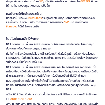
ข้อมูล, เอ็กซ์เทอนัลฮาร์ดดิสก์
WD
, หรือ คีย์บอร์ดไร้สายเมาส์คอมโบ
GEEZER
ที่ช่วย
ให้การทำงานของคุณสะดวกสบายยิ่งขึ้น
เฟอร์นิเจอร์ดีไซน์ครบฟังก์ชั่น
นอกจากนี้ B2S ยังมี
เฟอร์นิเจอร์
ครบทุกฟังก์ชันให้คุณได้เลือกสรรเพื่อตกแต่งบ้าน
และที่ทำงาน ไม่ว่าจะเป็นโต๊ะทำงานพับได้ จากแบรนด์
ONE
หรือ เก้าอี้ทำงาน
Furradec
ก็มีให้เลือกครบครัน
โปรโมชั่นและสิทธิพิเศษ
B2S จัดเต็มโปรโมชั่นและสิทธิพิเศษมากมายให้คุณเลือกช้อปออนไลน์ได้อย่างจุใจ
อัปเดตทุกเดือนกับแคมเปญลดราคาแรง
ทั้งสินค้าเครื่องเขียน หนังสือขายดี และไอเทมไลฟ์สไตล์สุดชิค พร้อมคูปองส่วนลด
และดีลพิเศษเมื่อช้อปผ่าน B2S.co.th เท่านั้น นอกจากนี้ B2S ยังใจดีส่งฟรีทั่วประเทศ
*เมื่อสั่งครบขั้นต่ำที่บริษัทกำหนด
B2S จัดเต็มโปรโมชั่นและสิทธิพิเศษเพียบ ช้อปออนไลน์ได้เลย! ลดแรงทุกเดือน ทั้ง
เครื่องเขียน หนังสือดัง ของไอเทมไลฟ์สไตล์สุดชิค พร้อมคูปองส่วนลดพิเศษเมื่อซื้อ
ผ่าน B2S.co.th เท่านั้น และส่งฟรีทั่วไทย *เมื่อสั่งครบขั้นต่ำที่บริษัทกำหนด
B2S มีทุกอย่างตอบโจทย์ทุกไลฟ์สไตล์ ไม่ว่าจะเป็นอุปกรณ์อ่านเขียน เครื่องเขียน
ของเล่นเสริมพัฒนาการ หรือเฟอร์นิเจอร์ ช้อปง่าย สะดวก ทุกที่ ทุกเวลา แค่มี App
B2S
สมัคร B2S Club รับข่าวสารโปรโมชั่นก่อนใคร และสิทธิพิเศษเฉพาะสมาชิก! คลิกเลย
สมัครสมาชิกเลย!
👉
#ร้านหนังสือ #ร้านขายหนังสือ ใกล้ฉัน #กระเป๋าใส่ดินสอ #เครื่องเขียนออนไลน์ #ซื้อ