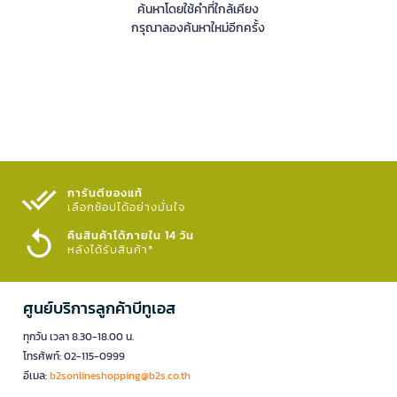
ค้นหาโดยใช้คำที่ใกล้เคียง
กรุณาลองค้นหาใหม่อีกครั้ง
การันตีของแท้
เลือกช้อปได้อย่างมั่นใจ​
คืนสินค้าได้ภายใน 14 วัน
หลังได้รับสินค้า*
ศูนย์บริการลูกค้าบีทูเอส
ทุกวัน เวลา 8.30-18.00 น.
โทรศัพท์: 02-115-0999
อีเมล:
b2sonlineshopping@b2s.co.th