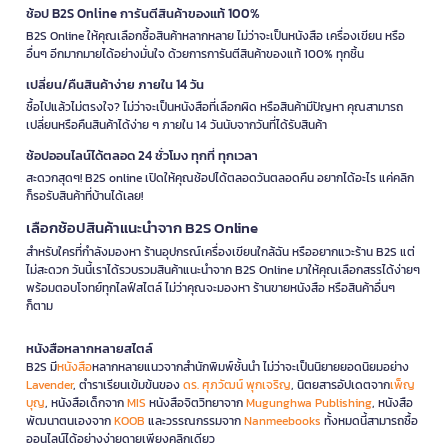
ช้อป B2S Online การันตีสินค้าของแท้ 100%
B2S Online ให้คุณเลือกซื้อสินค้าหลากหลาย ไม่ว่าจะเป็นหนังสือ เครื่องเขียน หรือ
อื่นๆ อีกมากมายได้อย่างมั่นใจ ด้วยการการันตีสินค้าของแท้ 100% ทุกชิ้น
เปลี่ยน/คืนสินค้าง่าย ภายใน 14 วัน
ซื้อไปแล้วไม่ตรงใจ? ไม่ว่าจะเป็นหนังสือที่เลือกผิด หรือสินค้ามีปัญหา คุณสามารถ
เปลี่ยนหรือคืนสินค้าได้ง่าย ๆ ภายใน 14 วันนับจากวันที่ได้รับสินค้า
ช้อปออนไลน์ได้ตลอด 24 ชั่วโมง ทุกที่ ทุกเวลา
สะดวกสุดๆ! B2S online เปิดให้คุณช้อปได้ตลอดวันตลอดคืน อยากได้อะไร แค่คลิก
ก็รอรับสินค้าที่บ้านได้เลย!
เลือกช้อปสินค้าแนะนำจาก B2S Online
สำหรับใครที่กำลังมองหา ร้านอุปกรณ์เครื่องเขียนใกล้ฉัน หรืออยากแวะร้าน B2S แต่
ไม่สะดวก วันนี้เราได้รวบรวมสินค้าแนะนำจาก B2S Online มาให้คุณเลือกสรรได้ง่ายๆ
พร้อมตอบโจทย์ทุกไลฟ์สไตล์ ไม่ว่าคุณจะมองหา ร้านขายหนังสือ หรือสินค้าอื่นๆ
ก็ตาม
หนังสือหลากหลายสไตล์
B2S มี
หนังสือ
หลากหลายแนวจากสำนักพิมพ์ชั้นนำ ไม่ว่าจะเป็นนิยายยอดนิยมอย่าง
Lavender
, ตำราเรียนเข้มข้นของ
ดร. ศุภวัฒน์ พุกเจริญ
, นิตยสารอัปเดตจาก
เพ็ญ
บุญ
, หนังสือเด็กจาก
MIS
หนังสือจิตวิทยาจาก
Mugunghwa Publishing
, หนังสือ
พัฒนาตนเองจาก
KOOB
และวรรณกรรมจาก
Nanmeebooks
ทั้งหมดนี้สามารถซื้อ
ออนไลน์ได้อย่างง่ายดายเพียงคลิกเดียว