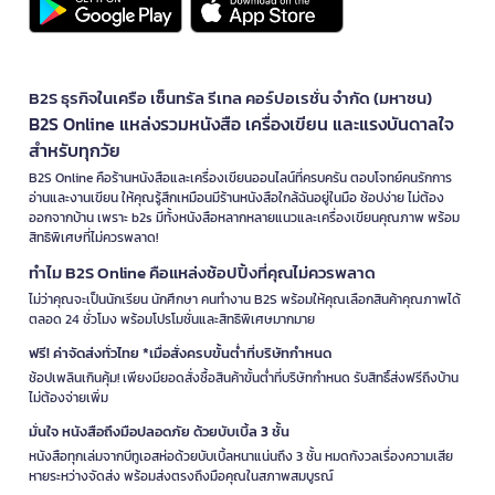
B2S ธุรกิจในเครือ เซ็นทรัล รีเทล คอร์ปอเรชั่น จำกัด (มหาชน)
B2S Online แหล่งรวมหนังสือ เครื่องเขียน และแรงบันดาลใจ
สำหรับทุกวัย
B2S Online คือร้านหนังสือและเครื่องเขียนออนไลน์ที่ครบครัน ตอบโจทย์คนรักการ
อ่านและงานเขียน ให้คุณรู้สึกเหมือนมีร้านหนังสือใกล้ฉันอยู่ในมือ ช้อปง่าย ไม่ต้อง
ออกจากบ้าน เพราะ b2s มีทั้งหนังสือหลากหลายแนวและเครื่องเขียนคุณภาพ พร้อม
สิทธิพิเศษที่ไม่ควรพลาด!
ทำไม B2S Online คือแหล่งช้อปปิ้งที่คุณไม่ควรพลาด
ไม่ว่าคุณจะเป็นนักเรียน นักศึกษา คนทำงาน B2S พร้อมให้คุณเลือกสินค้าคุณภาพได้
ตลอด 24 ชั่วโมง พร้อมโปรโมชั่นและสิทธิพิเศษมากมาย
ฟรี! ค่าจัดส่งทั่วไทย *เมื่อสั่งครบขั้นต่ำที่บริษัทกำหนด
ช้อปเพลินเกินคุ้ม! เพียงมียอดสั่งซื้อสินค้าขั้นต่ำที่บริษัทกำหนด รับสิทธิ์ส่งฟรีถึงบ้าน
ไม่ต้องจ่ายเพิ่ม
มั่นใจ หนังสือถึงมือปลอดภัย ด้วยบับเบิ้ล 3 ชั้น
หนังสือทุกเล่มจากบีทูเอสห่อด้วยบับเบิ้ลหนาแน่นถึง 3 ชั้น หมดกังวลเรื่องความเสีย
หายระหว่างจัดส่ง พร้อมส่งตรงถึงมือคุณในสภาพสมบูรณ์