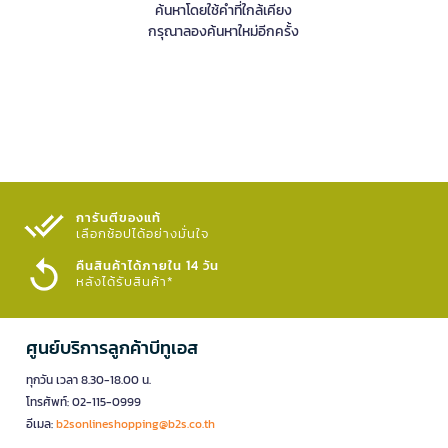
ค้นหาโดยใช้คำที่ใกล้เคียง
กรุณาลองค้นหาใหม่อีกครั้ง
การันตีของแท้
เลือกช้อปได้อย่างมั่นใจ​
คืนสินค้าได้ภายใน 14 วัน
หลังได้รับสินค้า*
ศูนย์บริการลูกค้าบีทูเอส
ทุกวัน เวลา 8.30-18.00 น.
โทรศัพท์: 02-115-0999
อีเมล:
b2sonlineshopping@b2s.co.th