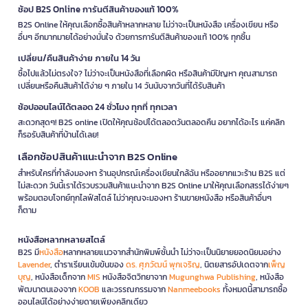
ช้อป B2S Online การันตีสินค้าของแท้ 100%
B2S Online ให้คุณเลือกซื้อสินค้าหลากหลาย ไม่ว่าจะเป็นหนังสือ เครื่องเขียน หรือ
อื่นๆ อีกมากมายได้อย่างมั่นใจ ด้วยการการันตีสินค้าของแท้ 100% ทุกชิ้น
เปลี่ยน/คืนสินค้าง่าย ภายใน 14 วัน
ซื้อไปแล้วไม่ตรงใจ? ไม่ว่าจะเป็นหนังสือที่เลือกผิด หรือสินค้ามีปัญหา คุณสามารถ
เปลี่ยนหรือคืนสินค้าได้ง่าย ๆ ภายใน 14 วันนับจากวันที่ได้รับสินค้า
ช้อปออนไลน์ได้ตลอด 24 ชั่วโมง ทุกที่ ทุกเวลา
สะดวกสุดๆ! B2S online เปิดให้คุณช้อปได้ตลอดวันตลอดคืน อยากได้อะไร แค่คลิก
ก็รอรับสินค้าที่บ้านได้เลย!
เลือกช้อปสินค้าแนะนำจาก B2S Online
สำหรับใครที่กำลังมองหา ร้านอุปกรณ์เครื่องเขียนใกล้ฉัน หรืออยากแวะร้าน B2S แต่
ไม่สะดวก วันนี้เราได้รวบรวมสินค้าแนะนำจาก B2S Online มาให้คุณเลือกสรรได้ง่ายๆ
พร้อมตอบโจทย์ทุกไลฟ์สไตล์ ไม่ว่าคุณจะมองหา ร้านขายหนังสือ หรือสินค้าอื่นๆ
ก็ตาม
หนังสือหลากหลายสไตล์
B2S มี
หนังสือ
หลากหลายแนวจากสำนักพิมพ์ชั้นนำ ไม่ว่าจะเป็นนิยายยอดนิยมอย่าง
Lavender
, ตำราเรียนเข้มข้นของ
ดร. ศุภวัฒน์ พุกเจริญ
, นิตยสารอัปเดตจาก
เพ็ญ
บุญ
, หนังสือเด็กจาก
MIS
หนังสือจิตวิทยาจาก
Mugunghwa Publishing
, หนังสือ
พัฒนาตนเองจาก
KOOB
และวรรณกรรมจาก
Nanmeebooks
ทั้งหมดนี้สามารถซื้อ
ออนไลน์ได้อย่างง่ายดายเพียงคลิกเดียว