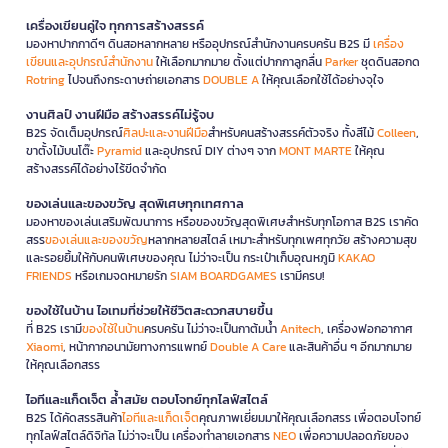
เครื่องเขียนคู่ใจ ทุกการสร้างสรรค์
มองหาปากกาดีๆ ดินสอหลากหลาย หรืออุปกรณ์สำนักงานครบครัน B2S มี
เครื่อง
เขียนและอุปกรณ์สำนักงาน
ให้เลือกมากมาย ตั้งแต่ปากกาลูกลื่น
Parker
ชุดดินสอกด
Rotring
ไปจนถึงกระดาษถ่ายเอกสาร
DOUBLE A
ให้คุณเลือกใช้ได้อย่างจุใจ
งานศิลป์ งานฝีมือ สร้างสรรค์ไม่รู้จบ
B2S จัดเต็มอุปกรณ์
ศิลปะและงานฝีมือ
สำหรับคนสร้างสรรค์ตัวจริง ทั้งสีไม้
Colleen
,
ขาตั้งไม้บนโต๊ะ
Pyramid
และอุปกรณ์ DIY ต่างๆ จาก
MONT MARTE
ให้คุณ
สร้างสรรค์ได้อย่างไร้ขีดจำกัด
ของเล่นและของขวัญ สุดพิเศษทุกเทศกาล
มองหาของเล่นเสริมพัฒนาการ หรือของขวัญสุดพิเศษสำหรับทุกโอกาส B2S เราคัด
สรร
ของเล่นและของขวัญ
หลากหลายสไตล์ เหมาะสำหรับทุกเพศทุกวัย สร้างความสุข
และรอยยิ้มให้กับคนพิเศษของคุณ ไม่ว่าจะเป็น กระเป๋าเก็บอุณหภูมิ
KAKAO
FRIENDS
หรือเกมจดหมายรัก
SIAM BOARDGAMES
เรามีครบ!
ของใช้ในบ้าน ไอเทมที่ช่วยให้ชีวิตสะดวกสบายขึ้น
ที่ B2S เรามี
ของใช้ในบ้าน
ครบครัน ไม่ว่าจะเป็นกาต้มน้ำ
Anitech
, เครื่องฟอกอากาศ
Xiaomi
, หน้ากากอนามัยทางการแพทย์
Double A Care
และสินค้าอื่น ๆ อีกมากมาย
ให้คุณเลือกสรร
ไอทีและแก็ดเจ็ต ล้ำสมัย ตอบโจทย์ทุกไลฟ์สไตล์
B2S ได้คัดสรรสินค้า
ไอทีและแก็ดเจ็ต
คุณภาพเยี่ยมมาให้คุณเลือกสรร เพื่อตอบโจทย์
ทุกไลฟ์สไตล์ดิจิทัล ไม่ว่าจะเป็น เครื่องทำลายเอกสาร
NEO
เพื่อความปลอดภัยของ