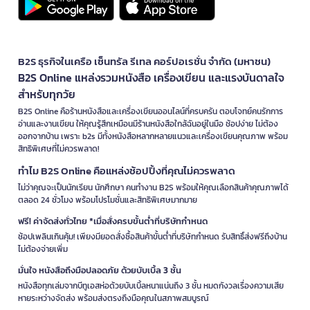
B2S ธุรกิจในเครือ เซ็นทรัล รีเทล คอร์ปอเรชั่น จำกัด (มหาชน)
B2S Online แหล่งรวมหนังสือ เครื่องเขียน และแรงบันดาลใจ
สำหรับทุกวัย
B2S Online คือร้านหนังสือและเครื่องเขียนออนไลน์ที่ครบครัน ตอบโจทย์คนรักการ
อ่านและงานเขียน ให้คุณรู้สึกเหมือนมีร้านหนังสือใกล้ฉันอยู่ในมือ ช้อปง่าย ไม่ต้อง
ออกจากบ้าน เพราะ b2s มีทั้งหนังสือหลากหลายแนวและเครื่องเขียนคุณภาพ พร้อม
สิทธิพิเศษที่ไม่ควรพลาด!
ทำไม B2S Online คือแหล่งช้อปปิ้งที่คุณไม่ควรพลาด
ไม่ว่าคุณจะเป็นนักเรียน นักศึกษา คนทำงาน B2S พร้อมให้คุณเลือกสินค้าคุณภาพได้
ตลอด 24 ชั่วโมง พร้อมโปรโมชั่นและสิทธิพิเศษมากมาย
ฟรี! ค่าจัดส่งทั่วไทย *เมื่อสั่งครบขั้นต่ำที่บริษัทกำหนด
ช้อปเพลินเกินคุ้ม! เพียงมียอดสั่งซื้อสินค้าขั้นต่ำที่บริษัทกำหนด รับสิทธิ์ส่งฟรีถึงบ้าน
ไม่ต้องจ่ายเพิ่ม
มั่นใจ หนังสือถึงมือปลอดภัย ด้วยบับเบิ้ล 3 ชั้น
หนังสือทุกเล่มจากบีทูเอสห่อด้วยบับเบิ้ลหนาแน่นถึง 3 ชั้น หมดกังวลเรื่องความเสีย
หายระหว่างจัดส่ง พร้อมส่งตรงถึงมือคุณในสภาพสมบูรณ์