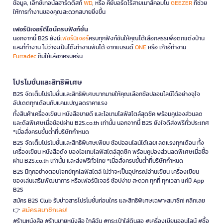
ข้อมูล, เอ็กซ์เทอนัลฮาร์ดดิสก์
WD
, หรือ คีย์บอร์ดไร้สายเมาส์คอมโบ
GEEZER
ที่ช่วย
ให้การทำงานของคุณสะดวกสบายยิ่งขึ้น
เฟอร์นิเจอร์ดีไซน์ครบฟังก์ชั่น
นอกจากนี้ B2S ยังมี
เฟอร์นิเจอร์
ครบทุกฟังก์ชันให้คุณได้เลือกสรรเพื่อตกแต่งบ้าน
และที่ทำงาน ไม่ว่าจะเป็นโต๊ะทำงานพับได้ จากแบรนด์
ONE
หรือ เก้าอี้ทำงาน
Furradec
ก็มีให้เลือกครบครัน
โปรโมชั่นและสิทธิพิเศษ
B2S จัดเต็มโปรโมชั่นและสิทธิพิเศษมากมายให้คุณเลือกช้อปออนไลน์ได้อย่างจุใจ
อัปเดตทุกเดือนกับแคมเปญลดราคาแรง
ทั้งสินค้าเครื่องเขียน หนังสือขายดี และไอเทมไลฟ์สไตล์สุดชิค พร้อมคูปองส่วนลด
และดีลพิเศษเมื่อช้อปผ่าน B2S.co.th เท่านั้น นอกจากนี้ B2S ยังใจดีส่งฟรีทั่วประเทศ
*เมื่อสั่งครบขั้นต่ำที่บริษัทกำหนด
B2S จัดเต็มโปรโมชั่นและสิทธิพิเศษเพียบ ช้อปออนไลน์ได้เลย! ลดแรงทุกเดือน ทั้ง
เครื่องเขียน หนังสือดัง ของไอเทมไลฟ์สไตล์สุดชิค พร้อมคูปองส่วนลดพิเศษเมื่อซื้อ
ผ่าน B2S.co.th เท่านั้น และส่งฟรีทั่วไทย *เมื่อสั่งครบขั้นต่ำที่บริษัทกำหนด
B2S มีทุกอย่างตอบโจทย์ทุกไลฟ์สไตล์ ไม่ว่าจะเป็นอุปกรณ์อ่านเขียน เครื่องเขียน
ของเล่นเสริมพัฒนาการ หรือเฟอร์นิเจอร์ ช้อปง่าย สะดวก ทุกที่ ทุกเวลา แค่มี App
B2S
สมัคร B2S Club รับข่าวสารโปรโมชั่นก่อนใคร และสิทธิพิเศษเฉพาะสมาชิก! คลิกเลย
สมัครสมาชิกเลย!
👉
#ร้านหนังสือ #ร้านขายหนังสือ ใกล้ฉัน #กระเป๋าใส่ดินสอ #เครื่องเขียนออนไลน์ #ซื้อ