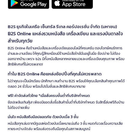
B2S ธุรกิจในเครือ เซ็นทรัล รีเทล คอร์ปอเรชั่น จำกัด (มหาชน)
B2S Online แหล่งรวมหนังสือ เครื่องเขียน และแรงบันดาลใจ
สำหรับทุกวัย
B2S Online คือร้านหนังสือและเครื่องเขียนออนไลน์ที่ครบครัน ตอบโจทย์คนรักการ
อ่านและงานเขียน ให้คุณรู้สึกเหมือนมีร้านหนังสือใกล้ฉันอยู่ในมือ ช้อปง่าย ไม่ต้อง
ออกจากบ้าน เพราะ b2s มีทั้งหนังสือหลากหลายแนวและเครื่องเขียนคุณภาพ พร้อม
สิทธิพิเศษที่ไม่ควรพลาด!
ทำไม B2S Online คือแหล่งช้อปปิ้งที่คุณไม่ควรพลาด
ไม่ว่าคุณจะเป็นนักเรียน นักศึกษา คนทำงาน B2S พร้อมให้คุณเลือกสินค้าคุณภาพได้
ตลอด 24 ชั่วโมง พร้อมโปรโมชั่นและสิทธิพิเศษมากมาย
ฟรี! ค่าจัดส่งทั่วไทย *เมื่อสั่งครบขั้นต่ำที่บริษัทกำหนด
ช้อปเพลินเกินคุ้ม! เพียงมียอดสั่งซื้อสินค้าขั้นต่ำที่บริษัทกำหนด รับสิทธิ์ส่งฟรีถึงบ้าน
ไม่ต้องจ่ายเพิ่ม
มั่นใจ หนังสือถึงมือปลอดภัย ด้วยบับเบิ้ล 3 ชั้น
หนังสือทุกเล่มจากบีทูเอสห่อด้วยบับเบิ้ลหนาแน่นถึง 3 ชั้น หมดกังวลเรื่องความเสีย
หายระหว่างจัดส่ง พร้อมส่งตรงถึงมือคุณในสภาพสมบูรณ์