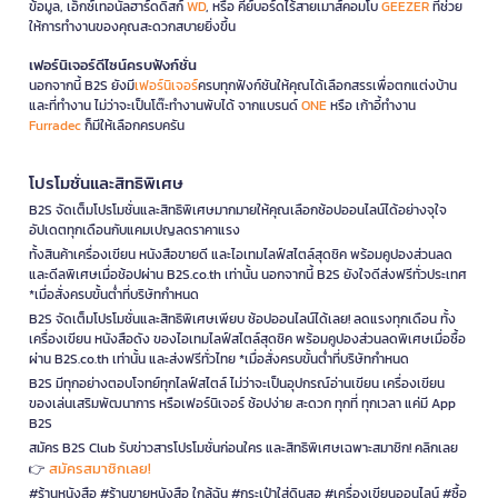
ข้อมูล, เอ็กซ์เทอนัลฮาร์ดดิสก์
WD
, หรือ คีย์บอร์ดไร้สายเมาส์คอมโบ
GEEZER
ที่ช่วย
ให้การทำงานของคุณสะดวกสบายยิ่งขึ้น
เฟอร์นิเจอร์ดีไซน์ครบฟังก์ชั่น
นอกจากนี้ B2S ยังมี
เฟอร์นิเจอร์
ครบทุกฟังก์ชันให้คุณได้เลือกสรรเพื่อตกแต่งบ้าน
และที่ทำงาน ไม่ว่าจะเป็นโต๊ะทำงานพับได้ จากแบรนด์
ONE
หรือ เก้าอี้ทำงาน
Furradec
ก็มีให้เลือกครบครัน
โปรโมชั่นและสิทธิพิเศษ
B2S จัดเต็มโปรโมชั่นและสิทธิพิเศษมากมายให้คุณเลือกช้อปออนไลน์ได้อย่างจุใจ
อัปเดตทุกเดือนกับแคมเปญลดราคาแรง
ทั้งสินค้าเครื่องเขียน หนังสือขายดี และไอเทมไลฟ์สไตล์สุดชิค พร้อมคูปองส่วนลด
และดีลพิเศษเมื่อช้อปผ่าน B2S.co.th เท่านั้น นอกจากนี้ B2S ยังใจดีส่งฟรีทั่วประเทศ
*เมื่อสั่งครบขั้นต่ำที่บริษัทกำหนด
B2S จัดเต็มโปรโมชั่นและสิทธิพิเศษเพียบ ช้อปออนไลน์ได้เลย! ลดแรงทุกเดือน ทั้ง
เครื่องเขียน หนังสือดัง ของไอเทมไลฟ์สไตล์สุดชิค พร้อมคูปองส่วนลดพิเศษเมื่อซื้อ
ผ่าน B2S.co.th เท่านั้น และส่งฟรีทั่วไทย *เมื่อสั่งครบขั้นต่ำที่บริษัทกำหนด
B2S มีทุกอย่างตอบโจทย์ทุกไลฟ์สไตล์ ไม่ว่าจะเป็นอุปกรณ์อ่านเขียน เครื่องเขียน
ของเล่นเสริมพัฒนาการ หรือเฟอร์นิเจอร์ ช้อปง่าย สะดวก ทุกที่ ทุกเวลา แค่มี App
B2S
สมัคร B2S Club รับข่าวสารโปรโมชั่นก่อนใคร และสิทธิพิเศษเฉพาะสมาชิก! คลิกเลย
สมัครสมาชิกเลย!
👉
#ร้านหนังสือ #ร้านขายหนังสือ ใกล้ฉัน #กระเป๋าใส่ดินสอ #เครื่องเขียนออนไลน์ #ซื้อ