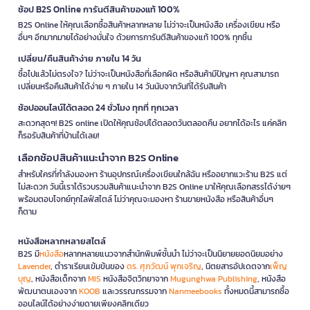
ช้อป B2S Online การันตีสินค้าของแท้ 100%
B2S Online ให้คุณเลือกซื้อสินค้าหลากหลาย ไม่ว่าจะเป็นหนังสือ เครื่องเขียน หรือ
อื่นๆ อีกมากมายได้อย่างมั่นใจ ด้วยการการันตีสินค้าของแท้ 100% ทุกชิ้น
เปลี่ยน/คืนสินค้าง่าย ภายใน 14 วัน
ซื้อไปแล้วไม่ตรงใจ? ไม่ว่าจะเป็นหนังสือที่เลือกผิด หรือสินค้ามีปัญหา คุณสามารถ
เปลี่ยนหรือคืนสินค้าได้ง่าย ๆ ภายใน 14 วันนับจากวันที่ได้รับสินค้า
ช้อปออนไลน์ได้ตลอด 24 ชั่วโมง ทุกที่ ทุกเวลา
สะดวกสุดๆ! B2S online เปิดให้คุณช้อปได้ตลอดวันตลอดคืน อยากได้อะไร แค่คลิก
ก็รอรับสินค้าที่บ้านได้เลย!
เลือกช้อปสินค้าแนะนำจาก B2S Online
สำหรับใครที่กำลังมองหา ร้านอุปกรณ์เครื่องเขียนใกล้ฉัน หรืออยากแวะร้าน B2S แต่
ไม่สะดวก วันนี้เราได้รวบรวมสินค้าแนะนำจาก B2S Online มาให้คุณเลือกสรรได้ง่ายๆ
พร้อมตอบโจทย์ทุกไลฟ์สไตล์ ไม่ว่าคุณจะมองหา ร้านขายหนังสือ หรือสินค้าอื่นๆ
ก็ตาม
หนังสือหลากหลายสไตล์
B2S มี
หนังสือ
หลากหลายแนวจากสำนักพิมพ์ชั้นนำ ไม่ว่าจะเป็นนิยายยอดนิยมอย่าง
Lavender
, ตำราเรียนเข้มข้นของ
ดร. ศุภวัฒน์ พุกเจริญ
, นิตยสารอัปเดตจาก
เพ็ญ
บุญ
, หนังสือเด็กจาก
MIS
หนังสือจิตวิทยาจาก
Mugunghwa Publishing
, หนังสือ
พัฒนาตนเองจาก
KOOB
และวรรณกรรมจาก
Nanmeebooks
ทั้งหมดนี้สามารถซื้อ
ออนไลน์ได้อย่างง่ายดายเพียงคลิกเดียว