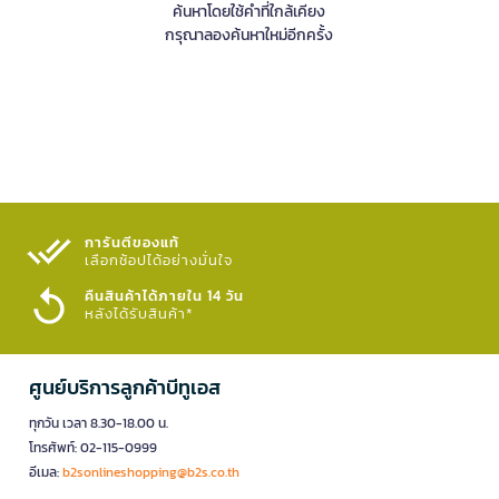
ค้นหาโดยใช้คำที่ใกล้เคียง
กรุณาลองค้นหาใหม่อีกครั้ง
การันตีของแท้
เลือกช้อปได้อย่างมั่นใจ​
คืนสินค้าได้ภายใน 14 วัน
หลังได้รับสินค้า*
ศูนย์บริการลูกค้าบีทูเอส
ทุกวัน เวลา 8.30-18.00 น.
โทรศัพท์: 02-115-0999
อีเมล:
b2sonlineshopping@b2s.co.th