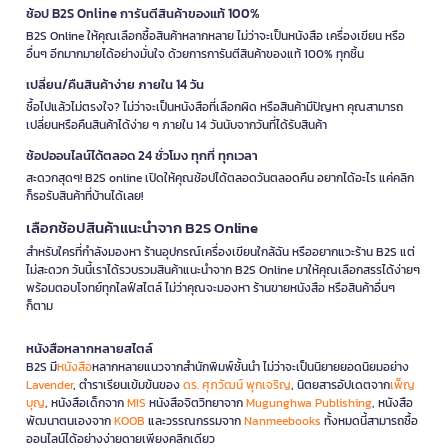
ช้อป B2S Online การันตีสินค้าของแท้ 100%
B2S Online ให้คุณเลือกซื้อสินค้าหลากหลาย ไม่ว่าจะเป็นหนังสือ เครื่องเขียน หรือ
อื่นๆ อีกมากมายได้อย่างมั่นใจ ด้วยการการันตีสินค้าของแท้ 100% ทุกชิ้น
เปลี่ยน/คืนสินค้าง่าย ภายใน 14 วัน
ซื้อไปแล้วไม่ตรงใจ? ไม่ว่าจะเป็นหนังสือที่เลือกผิด หรือสินค้ามีปัญหา คุณสามารถ
เปลี่ยนหรือคืนสินค้าได้ง่าย ๆ ภายใน 14 วันนับจากวันที่ได้รับสินค้า
ช้อปออนไลน์ได้ตลอด 24 ชั่วโมง ทุกที่ ทุกเวลา
สะดวกสุดๆ! B2S online เปิดให้คุณช้อปได้ตลอดวันตลอดคืน อยากได้อะไร แค่คลิก
ก็รอรับสินค้าที่บ้านได้เลย!
เลือกช้อปสินค้าแนะนำจาก B2S Online
สำหรับใครที่กำลังมองหา ร้านอุปกรณ์เครื่องเขียนใกล้ฉัน หรืออยากแวะร้าน B2S แต่
ไม่สะดวก วันนี้เราได้รวบรวมสินค้าแนะนำจาก B2S Online มาให้คุณเลือกสรรได้ง่ายๆ
พร้อมตอบโจทย์ทุกไลฟ์สไตล์ ไม่ว่าคุณจะมองหา ร้านขายหนังสือ หรือสินค้าอื่นๆ
ก็ตาม
หนังสือหลากหลายสไตล์
B2S มี
หนังสือ
หลากหลายแนวจากสำนักพิมพ์ชั้นนำ ไม่ว่าจะเป็นนิยายยอดนิยมอย่าง
Lavender
, ตำราเรียนเข้มข้นของ
ดร. ศุภวัฒน์ พุกเจริญ
, นิตยสารอัปเดตจาก
เพ็ญ
บุญ
, หนังสือเด็กจาก
MIS
หนังสือจิตวิทยาจาก
Mugunghwa Publishing
, หนังสือ
พัฒนาตนเองจาก
KOOB
และวรรณกรรมจาก
Nanmeebooks
ทั้งหมดนี้สามารถซื้อ
ออนไลน์ได้อย่างง่ายดายเพียงคลิกเดียว