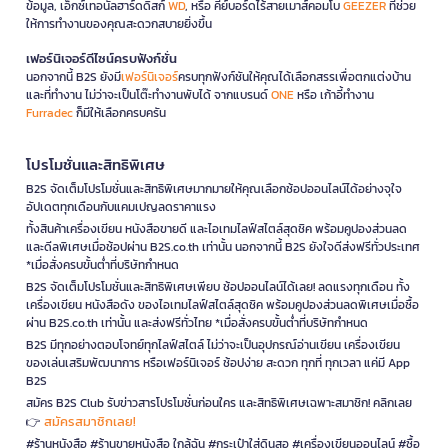
ข้อมูล, เอ็กซ์เทอนัลฮาร์ดดิสก์
WD
, หรือ คีย์บอร์ดไร้สายเมาส์คอมโบ
GEEZER
ที่ช่วย
ให้การทำงานของคุณสะดวกสบายยิ่งขึ้น
เฟอร์นิเจอร์ดีไซน์ครบฟังก์ชั่น
นอกจากนี้ B2S ยังมี
เฟอร์นิเจอร์
ครบทุกฟังก์ชันให้คุณได้เลือกสรรเพื่อตกแต่งบ้าน
และที่ทำงาน ไม่ว่าจะเป็นโต๊ะทำงานพับได้ จากแบรนด์
ONE
หรือ เก้าอี้ทำงาน
Furradec
ก็มีให้เลือกครบครัน
โปรโมชั่นและสิทธิพิเศษ
B2S จัดเต็มโปรโมชั่นและสิทธิพิเศษมากมายให้คุณเลือกช้อปออนไลน์ได้อย่างจุใจ
อัปเดตทุกเดือนกับแคมเปญลดราคาแรง
ทั้งสินค้าเครื่องเขียน หนังสือขายดี และไอเทมไลฟ์สไตล์สุดชิค พร้อมคูปองส่วนลด
และดีลพิเศษเมื่อช้อปผ่าน B2S.co.th เท่านั้น นอกจากนี้ B2S ยังใจดีส่งฟรีทั่วประเทศ
*เมื่อสั่งครบขั้นต่ำที่บริษัทกำหนด
B2S จัดเต็มโปรโมชั่นและสิทธิพิเศษเพียบ ช้อปออนไลน์ได้เลย! ลดแรงทุกเดือน ทั้ง
เครื่องเขียน หนังสือดัง ของไอเทมไลฟ์สไตล์สุดชิค พร้อมคูปองส่วนลดพิเศษเมื่อซื้อ
ผ่าน B2S.co.th เท่านั้น และส่งฟรีทั่วไทย *เมื่อสั่งครบขั้นต่ำที่บริษัทกำหนด
B2S มีทุกอย่างตอบโจทย์ทุกไลฟ์สไตล์ ไม่ว่าจะเป็นอุปกรณ์อ่านเขียน เครื่องเขียน
ของเล่นเสริมพัฒนาการ หรือเฟอร์นิเจอร์ ช้อปง่าย สะดวก ทุกที่ ทุกเวลา แค่มี App
B2S
สมัคร B2S Club รับข่าวสารโปรโมชั่นก่อนใคร และสิทธิพิเศษเฉพาะสมาชิก! คลิกเลย
สมัครสมาชิกเลย!
👉
#ร้านหนังสือ #ร้านขายหนังสือ ใกล้ฉัน #กระเป๋าใส่ดินสอ #เครื่องเขียนออนไลน์ #ซื้อ