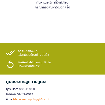
ค้นหาโดยใช้คำที่ใกล้เคียง
กรุณาลองค้นหาใหม่อีกครั้ง
การันตีของแท้
เลือกช้อปได้อย่างมั่นใจ​
คืนสินค้าได้ภายใน 14 วัน
หลังได้รับสินค้า*
ศูนย์บริการลูกค้าบีทูเอส
ทุกวัน เวลา 8.30-18.00 น.
โทรศัพท์: 02-115-0999
อีเมล:
b2sonlineshopping@b2s.co.th