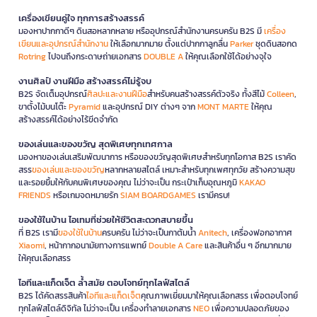
เครื่องเขียนคู่ใจ ทุกการสร้างสรรค์
มองหาปากกาดีๆ ดินสอหลากหลาย หรืออุปกรณ์สำนักงานครบครัน B2S มี
เครื่อง
เขียนและอุปกรณ์สำนักงาน
ให้เลือกมากมาย ตั้งแต่ปากกาลูกลื่น
Parker
ชุดดินสอกด
Rotring
ไปจนถึงกระดาษถ่ายเอกสาร
DOUBLE A
ให้คุณเลือกใช้ได้อย่างจุใจ
งานศิลป์ งานฝีมือ สร้างสรรค์ไม่รู้จบ
B2S จัดเต็มอุปกรณ์
ศิลปะและงานฝีมือ
สำหรับคนสร้างสรรค์ตัวจริง ทั้งสีไม้
Colleen
,
ขาตั้งไม้บนโต๊ะ
Pyramid
และอุปกรณ์ DIY ต่างๆ จาก
MONT MARTE
ให้คุณ
สร้างสรรค์ได้อย่างไร้ขีดจำกัด
ของเล่นและของขวัญ สุดพิเศษทุกเทศกาล
มองหาของเล่นเสริมพัฒนาการ หรือของขวัญสุดพิเศษสำหรับทุกโอกาส B2S เราคัด
สรร
ของเล่นและของขวัญ
หลากหลายสไตล์ เหมาะสำหรับทุกเพศทุกวัย สร้างความสุข
และรอยยิ้มให้กับคนพิเศษของคุณ ไม่ว่าจะเป็น กระเป๋าเก็บอุณหภูมิ
KAKAO
FRIENDS
หรือเกมจดหมายรัก
SIAM BOARDGAMES
เรามีครบ!
ของใช้ในบ้าน ไอเทมที่ช่วยให้ชีวิตสะดวกสบายขึ้น
ที่ B2S เรามี
ของใช้ในบ้าน
ครบครัน ไม่ว่าจะเป็นกาต้มน้ำ
Anitech
, เครื่องฟอกอากาศ
Xiaomi
, หน้ากากอนามัยทางการแพทย์
Double A Care
และสินค้าอื่น ๆ อีกมากมาย
ให้คุณเลือกสรร
ไอทีและแก็ดเจ็ต ล้ำสมัย ตอบโจทย์ทุกไลฟ์สไตล์
B2S ได้คัดสรรสินค้า
ไอทีและแก็ดเจ็ต
คุณภาพเยี่ยมมาให้คุณเลือกสรร เพื่อตอบโจทย์
ทุกไลฟ์สไตล์ดิจิทัล ไม่ว่าจะเป็น เครื่องทำลายเอกสาร
NEO
เพื่อความปลอดภัยของ