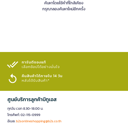
ค้นหาโดยใช้คำที่ใกล้เคียง
กรุณาลองค้นหาใหม่อีกครั้ง
การันตีของแท้
เลือกช้อปได้อย่างมั่นใจ​
คืนสินค้าได้ภายใน 14 วัน
หลังได้รับสินค้า*
ศูนย์บริการลูกค้าบีทูเอส
ทุกวัน เวลา 8.30-18.00 น.
โทรศัพท์: 02-115-0999
อีเมล:
b2sonlineshopping@b2s.co.th