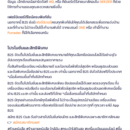
ข้อมูล, เอ็กซ์เทอนัลฮาร์ดดิสก์
WD
, หรือ คีย์บอร์ดไร้สายเมาส์คอมโบ
GEEZER
ที่ช่วย
ให้การทำงานของคุณสะดวกสบายยิ่งขึ้น
เฟอร์นิเจอร์ดีไซน์ครบฟังก์ชั่น
นอกจากนี้ B2S ยังมี
เฟอร์นิเจอร์
ครบทุกฟังก์ชันให้คุณได้เลือกสรรเพื่อตกแต่งบ้าน
และที่ทำงาน ไม่ว่าจะเป็นโต๊ะทำงานพับได้ จากแบรนด์
ONE
หรือ เก้าอี้ทำงาน
Furradec
ก็มีให้เลือกครบครัน
โปรโมชั่นและสิทธิพิเศษ
B2S จัดเต็มโปรโมชั่นและสิทธิพิเศษมากมายให้คุณเลือกช้อปออนไลน์ได้อย่างจุใจ
อัปเดตทุกเดือนกับแคมเปญลดราคาแรง
ทั้งสินค้าเครื่องเขียน หนังสือขายดี และไอเทมไลฟ์สไตล์สุดชิค พร้อมคูปองส่วนลด
และดีลพิเศษเมื่อช้อปผ่าน B2S.co.th เท่านั้น นอกจากนี้ B2S ยังใจดีส่งฟรีทั่วประเทศ
*เมื่อสั่งครบขั้นต่ำที่บริษัทกำหนด
B2S จัดเต็มโปรโมชั่นและสิทธิพิเศษเพียบ ช้อปออนไลน์ได้เลย! ลดแรงทุกเดือน ทั้ง
เครื่องเขียน หนังสือดัง ของไอเทมไลฟ์สไตล์สุดชิค พร้อมคูปองส่วนลดพิเศษเมื่อซื้อ
ผ่าน B2S.co.th เท่านั้น และส่งฟรีทั่วไทย *เมื่อสั่งครบขั้นต่ำที่บริษัทกำหนด
B2S มีทุกอย่างตอบโจทย์ทุกไลฟ์สไตล์ ไม่ว่าจะเป็นอุปกรณ์อ่านเขียน เครื่องเขียน
ของเล่นเสริมพัฒนาการ หรือเฟอร์นิเจอร์ ช้อปง่าย สะดวก ทุกที่ ทุกเวลา แค่มี App
B2S
สมัคร B2S Club รับข่าวสารโปรโมชั่นก่อนใคร และสิทธิพิเศษเฉพาะสมาชิก! คลิกเลย
สมัครสมาชิกเลย!
👉
#ร้านหนังสือ #ร้านขายหนังสือ ใกล้ฉัน #กระเป๋าใส่ดินสอ #เครื่องเขียนออนไลน์ #ซื้อ