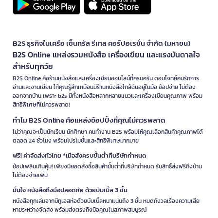
B2S ธุรกิจในเครือ เซ็นทรัล รีเทล คอร์ปอเรชั่น จำกัด (มหาชน)
B2S Online แหล่งรวมหนังสือ เครื่องเขียน และแรงบันดาลใจ
สำหรับทุกวัย
B2S Online คือร้านหนังสือและเครื่องเขียนออนไลน์ที่ครบครัน ตอบโจทย์คนรักการ
อ่านและงานเขียน ให้คุณรู้สึกเหมือนมีร้านหนังสือใกล้ฉันอยู่ในมือ ช้อปง่าย ไม่ต้อง
ออกจากบ้าน เพราะ b2s มีทั้งหนังสือหลากหลายแนวและเครื่องเขียนคุณภาพ พร้อม
สิทธิพิเศษที่ไม่ควรพลาด!
ทำไม B2S Online คือแหล่งช้อปปิ้งที่คุณไม่ควรพลาด
ไม่ว่าคุณจะเป็นนักเรียน นักศึกษา คนทำงาน B2S พร้อมให้คุณเลือกสินค้าคุณภาพได้
ตลอด 24 ชั่วโมง พร้อมโปรโมชั่นและสิทธิพิเศษมากมาย
ฟรี! ค่าจัดส่งทั่วไทย *เมื่อสั่งครบขั้นต่ำที่บริษัทกำหนด
ช้อปเพลินเกินคุ้ม! เพียงมียอดสั่งซื้อสินค้าขั้นต่ำที่บริษัทกำหนด รับสิทธิ์ส่งฟรีถึงบ้าน
ไม่ต้องจ่ายเพิ่ม
มั่นใจ หนังสือถึงมือปลอดภัย ด้วยบับเบิ้ล 3 ชั้น
หนังสือทุกเล่มจากบีทูเอสห่อด้วยบับเบิ้ลหนาแน่นถึง 3 ชั้น หมดกังวลเรื่องความเสีย
หายระหว่างจัดส่ง พร้อมส่งตรงถึงมือคุณในสภาพสมบูรณ์