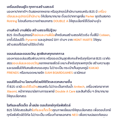
เครื่องเขียนคู่ใจ ทุกการสร้างสรรค์
มองหาปากกาดีๆ ดินสอหลากหลาย หรืออุปกรณ์สำนักงานครบครัน B2S มี
เครื่อง
เขียนและอุปกรณ์สำนักงาน
ให้เลือกมากมาย ตั้งแต่ปากกาลูกลื่น
Parker
ชุดดินสอกด
Rotring
ไปจนถึงกระดาษถ่ายเอกสาร
DOUBLE A
ให้คุณเลือกใช้ได้อย่างจุใจ
งานศิลป์ งานฝีมือ สร้างสรรค์ไม่รู้จบ
B2S จัดเต็มอุปกรณ์
ศิลปะและงานฝีมือ
สำหรับคนสร้างสรรค์ตัวจริง ทั้งสีไม้
Colleen
,
ขาตั้งไม้บนโต๊ะ
Pyramid
และอุปกรณ์ DIY ต่างๆ จาก
MONT MARTE
ให้คุณ
สร้างสรรค์ได้อย่างไร้ขีดจำกัด
ของเล่นและของขวัญ สุดพิเศษทุกเทศกาล
มองหาของเล่นเสริมพัฒนาการ หรือของขวัญสุดพิเศษสำหรับทุกโอกาส B2S เราคัด
สรร
ของเล่นและของขวัญ
หลากหลายสไตล์ เหมาะสำหรับทุกเพศทุกวัย สร้างความสุข
และรอยยิ้มให้กับคนพิเศษของคุณ ไม่ว่าจะเป็น กระเป๋าเก็บอุณหภูมิ
KAKAO
FRIENDS
หรือเกมจดหมายรัก
SIAM BOARDGAMES
เรามีครบ!
ของใช้ในบ้าน ไอเทมที่ช่วยให้ชีวิตสะดวกสบายขึ้น
ที่ B2S เรามี
ของใช้ในบ้าน
ครบครัน ไม่ว่าจะเป็นกาต้มน้ำ
Anitech
, เครื่องฟอกอากาศ
Xiaomi
, หน้ากากอนามัยทางการแพทย์
Double A Care
และสินค้าอื่น ๆ อีกมากมาย
ให้คุณเลือกสรร
ไอทีและแก็ดเจ็ต ล้ำสมัย ตอบโจทย์ทุกไลฟ์สไตล์
B2S ได้คัดสรรสินค้า
ไอทีและแก็ดเจ็ต
คุณภาพเยี่ยมมาให้คุณเลือกสรร เพื่อตอบโจทย์
ทุกไลฟ์สไตล์ดิจิทัล ไม่ว่าจะเป็น เครื่องทำลายเอกสาร
NEO
เพื่อความปลอดภัยของ