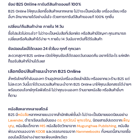
ช้อป B2S Online การันตีสินค้าของแท้ 100%
B2S Online ให้คุณเลือกซื้อสินค้าหลากหลาย ไม่ว่าจะเป็นหนังสือ เครื่องเขียน หรือ
อื่นๆ อีกมากมายได้อย่างมั่นใจ ด้วยการการันตีสินค้าของแท้ 100% ทุกชิ้น
เปลี่ยน/คืนสินค้าง่าย ภายใน 14 วัน
ซื้อไปแล้วไม่ตรงใจ? ไม่ว่าจะเป็นหนังสือที่เลือกผิด หรือสินค้ามีปัญหา คุณสามารถ
เปลี่ยนหรือคืนสินค้าได้ง่าย ๆ ภายใน 14 วันนับจากวันที่ได้รับสินค้า
ช้อปออนไลน์ได้ตลอด 24 ชั่วโมง ทุกที่ ทุกเวลา
สะดวกสุดๆ! B2S online เปิดให้คุณช้อปได้ตลอดวันตลอดคืน อยากได้อะไร แค่คลิก
ก็รอรับสินค้าที่บ้านได้เลย!
เลือกช้อปสินค้าแนะนำจาก B2S Online
สำหรับใครที่กำลังมองหา ร้านอุปกรณ์เครื่องเขียนใกล้ฉัน หรืออยากแวะร้าน B2S แต่
ไม่สะดวก วันนี้เราได้รวบรวมสินค้าแนะนำจาก B2S Online มาให้คุณเลือกสรรได้ง่ายๆ
พร้อมตอบโจทย์ทุกไลฟ์สไตล์ ไม่ว่าคุณจะมองหา ร้านขายหนังสือ หรือสินค้าอื่นๆ
ก็ตาม
หนังสือหลากหลายสไตล์
B2S มี
หนังสือ
หลากหลายแนวจากสำนักพิมพ์ชั้นนำ ไม่ว่าจะเป็นนิยายยอดนิยมอย่าง
Lavender
, ตำราเรียนเข้มข้นของ
ดร. ศุภวัฒน์ พุกเจริญ
, นิตยสารอัปเดตจาก
เพ็ญ
บุญ
, หนังสือเด็กจาก
MIS
หนังสือจิตวิทยาจาก
Mugunghwa Publishing
, หนังสือ
พัฒนาตนเองจาก
KOOB
และวรรณกรรมจาก
Nanmeebooks
ทั้งหมดนี้สามารถซื้อ
ออนไลน์ได้อย่างง่ายดายเพียงคลิกเดียว