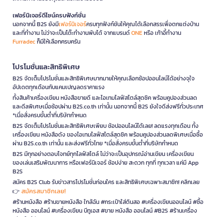
เฟอร์นิเจอร์ดีไซน์ครบฟังก์ชั่น
นอกจากนี้ B2S ยังมี
เฟอร์นิเจอร์
ครบทุกฟังก์ชันให้คุณได้เลือกสรรเพื่อตกแต่งบ้าน
และที่ทำงาน ไม่ว่าจะเป็นโต๊ะทำงานพับได้ จากแบรนด์
ONE
หรือ เก้าอี้ทำงาน
Furradec
ก็มีให้เลือกครบครัน
โปรโมชั่นและสิทธิพิเศษ
B2S จัดเต็มโปรโมชั่นและสิทธิพิเศษมากมายให้คุณเลือกช้อปออนไลน์ได้อย่างจุใจ
อัปเดตทุกเดือนกับแคมเปญลดราคาแรง
ทั้งสินค้าเครื่องเขียน หนังสือขายดี และไอเทมไลฟ์สไตล์สุดชิค พร้อมคูปองส่วนลด
และดีลพิเศษเมื่อช้อปผ่าน B2S.co.th เท่านั้น นอกจากนี้ B2S ยังใจดีส่งฟรีทั่วประเทศ
*เมื่อสั่งครบขั้นต่ำที่บริษัทกำหนด
B2S จัดเต็มโปรโมชั่นและสิทธิพิเศษเพียบ ช้อปออนไลน์ได้เลย! ลดแรงทุกเดือน ทั้ง
เครื่องเขียน หนังสือดัง ของไอเทมไลฟ์สไตล์สุดชิค พร้อมคูปองส่วนลดพิเศษเมื่อซื้อ
ผ่าน B2S.co.th เท่านั้น และส่งฟรีทั่วไทย *เมื่อสั่งครบขั้นต่ำที่บริษัทกำหนด
B2S มีทุกอย่างตอบโจทย์ทุกไลฟ์สไตล์ ไม่ว่าจะเป็นอุปกรณ์อ่านเขียน เครื่องเขียน
ของเล่นเสริมพัฒนาการ หรือเฟอร์นิเจอร์ ช้อปง่าย สะดวก ทุกที่ ทุกเวลา แค่มี App
B2S
สมัคร B2S Club รับข่าวสารโปรโมชั่นก่อนใคร และสิทธิพิเศษเฉพาะสมาชิก! คลิกเลย
สมัครสมาชิกเลย!
👉
#ร้านหนังสือ #ร้านขายหนังสือ ใกล้ฉัน #กระเป๋าใส่ดินสอ #เครื่องเขียนออนไลน์ #ซื้อ
หนังสือ ออนไลน์ #เครื่องเขียน บีทูเอส #ขาย หนังสือ ออนไลน์ #B2S #ร้านเครื่อง