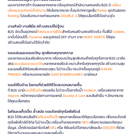
มองหาปากกาดีๆ ดินสอหลากหลาย หรืออุปกรณ์สำนักงานครบครัน B2S มี
เครื่อง
เขียนและอุปกรณ์สำนักงาน
ให้เลือกมากมาย ตั้งแต่ปากกาลูกลื่น
Parker
ชุดดินสอกด
Rotring
ไปจนถึงกระดาษถ่ายเอกสาร
DOUBLE A
ให้คุณเลือกใช้ได้อย่างจุใจ
งานศิลป์ งานฝีมือ สร้างสรรค์ไม่รู้จบ
B2S จัดเต็มอุปกรณ์
ศิลปะและงานฝีมือ
สำหรับคนสร้างสรรค์ตัวจริง ทั้งสีไม้
Colleen
,
ขาตั้งไม้บนโต๊ะ
Pyramid
และอุปกรณ์ DIY ต่างๆ จาก
MONT MARTE
ให้คุณ
สร้างสรรค์ได้อย่างไร้ขีดจำกัด
ของเล่นและของขวัญ สุดพิเศษทุกเทศกาล
มองหาของเล่นเสริมพัฒนาการ หรือของขวัญสุดพิเศษสำหรับทุกโอกาส B2S เราคัด
สรร
ของเล่นและของขวัญ
หลากหลายสไตล์ เหมาะสำหรับทุกเพศทุกวัย สร้างความสุข
และรอยยิ้มให้กับคนพิเศษของคุณ ไม่ว่าจะเป็น กระเป๋าเก็บอุณหภูมิ
KAKAO
FRIENDS
หรือเกมจดหมายรัก
SIAM BOARDGAMES
เรามีครบ!
ของใช้ในบ้าน ไอเทมที่ช่วยให้ชีวิตสะดวกสบายขึ้น
ที่ B2S เรามี
ของใช้ในบ้าน
ครบครัน ไม่ว่าจะเป็นกาต้มน้ำ
Anitech
, เครื่องฟอกอากาศ
Xiaomi
, หน้ากากอนามัยทางการแพทย์
Double A Care
และสินค้าอื่น ๆ อีกมากมาย
ให้คุณเลือกสรร
ไอทีและแก็ดเจ็ต ล้ำสมัย ตอบโจทย์ทุกไลฟ์สไตล์
B2S ได้คัดสรรสินค้า
ไอทีและแก็ดเจ็ต
คุณภาพเยี่ยมมาให้คุณเลือกสรร เพื่อตอบโจทย์
ทุกไลฟ์สไตล์ดิจิทัล ไม่ว่าจะเป็น เครื่องทำลายเอกสาร
NEO
เพื่อความปลอดภัยของ
ข้อมูล, เอ็กซ์เทอนัลฮาร์ดดิสก์
WD
, หรือ คีย์บอร์ดไร้สายเมาส์คอมโบ
GEEZER
ที่ช่วย
ให้การทำงานของคุณสะดวกสบายยิ่งขึ้น