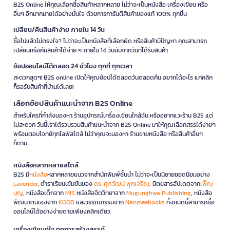
B2S Online ให้คุณเลือกซื้อสินค้าหลากหลาย ไม่ว่าจะเป็นหนังสือ เครื่องเขียน หรือ
อื่นๆ อีกมากมายได้อย่างมั่นใจ ด้วยการการันตีสินค้าของแท้ 100% ทุกชิ้น
เปลี่ยน/คืนสินค้าง่าย ภายใน 14 วัน
ซื้อไปแล้วไม่ตรงใจ? ไม่ว่าจะเป็นหนังสือที่เลือกผิด หรือสินค้ามีปัญหา คุณสามารถ
เปลี่ยนหรือคืนสินค้าได้ง่าย ๆ ภายใน 14 วันนับจากวันที่ได้รับสินค้า
ช้อปออนไลน์ได้ตลอด 24 ชั่วโมง ทุกที่ ทุกเวลา
สะดวกสุดๆ! B2S online เปิดให้คุณช้อปได้ตลอดวันตลอดคืน อยากได้อะไร แค่คลิก
ก็รอรับสินค้าที่บ้านได้เลย!
เลือกช้อปสินค้าแนะนำจาก B2S Online
สำหรับใครที่กำลังมองหา ร้านอุปกรณ์เครื่องเขียนใกล้ฉัน หรืออยากแวะร้าน B2S แต่
ไม่สะดวก วันนี้เราได้รวบรวมสินค้าแนะนำจาก B2S Online มาให้คุณเลือกสรรได้ง่ายๆ
พร้อมตอบโจทย์ทุกไลฟ์สไตล์ ไม่ว่าคุณจะมองหา ร้านขายหนังสือ หรือสินค้าอื่นๆ
ก็ตาม
หนังสือหลากหลายสไตล์
B2S มี
หนังสือ
หลากหลายแนวจากสำนักพิมพ์ชั้นนำ ไม่ว่าจะเป็นนิยายยอดนิยมอย่าง
Lavender
, ตำราเรียนเข้มข้นของ
ดร. ศุภวัฒน์ พุกเจริญ
, นิตยสารอัปเดตจาก
เพ็ญ
บุญ
, หนังสือเด็กจาก
MIS
หนังสือจิตวิทยาจาก
Mugunghwa Publishing
, หนังสือ
พัฒนาตนเองจาก
KOOB
และวรรณกรรมจาก
Nanmeebooks
ทั้งหมดนี้สามารถซื้อ
ออนไลน์ได้อย่างง่ายดายเพียงคลิกเดียว
เครื่องเขียนคู่ใจ ทุกการสร้างสรรค์