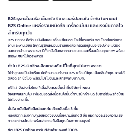
B2S ธุรกิจในเครือ เซ็นทรัล รีเทล คอร์ปอเรชั่น จำกัด (มหาชน)
B2S Online แหล่งรวมหนังสือ เครื่องเขียน และแรงบันดาลใจ
สำหรับทุกวัย
B2S Online คือร้านหนังสือและเครื่องเขียนออนไลน์ที่ครบครัน ตอบโจทย์คนรักการ
อ่านและงานเขียน ให้คุณรู้สึกเหมือนมีร้านหนังสือใกล้ฉันอยู่ในมือ ช้อปง่าย ไม่ต้อง
ออกจากบ้าน เพราะ b2s มีทั้งหนังสือหลากหลายแนวและเครื่องเขียนคุณภาพ พร้อม
สิทธิพิเศษที่ไม่ควรพลาด!
ทำไม B2S Online คือแหล่งช้อปปิ้งที่คุณไม่ควรพลาด
ไม่ว่าคุณจะเป็นนักเรียน นักศึกษา คนทำงาน B2S พร้อมให้คุณเลือกสินค้าคุณภาพได้
ตลอด 24 ชั่วโมง พร้อมโปรโมชั่นและสิทธิพิเศษมากมาย
ฟรี! ค่าจัดส่งทั่วไทย *เมื่อสั่งครบขั้นต่ำที่บริษัทกำหนด
ช้อปเพลินเกินคุ้ม! เพียงมียอดสั่งซื้อสินค้าขั้นต่ำที่บริษัทกำหนด รับสิทธิ์ส่งฟรีถึงบ้าน
ไม่ต้องจ่ายเพิ่ม
มั่นใจ หนังสือถึงมือปลอดภัย ด้วยบับเบิ้ล 3 ชั้น
หนังสือทุกเล่มจากบีทูเอสห่อด้วยบับเบิ้ลหนาแน่นถึง 3 ชั้น หมดกังวลเรื่องความเสีย
หายระหว่างจัดส่ง พร้อมส่งตรงถึงมือคุณในสภาพสมบูรณ์
ช้อป B2S Online การันตีสินค้าของแท้ 100%