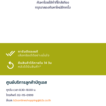
ค้นหาโดยใช้คำที่ใกล้เคียง
กรุณาลองค้นหาใหม่อีกครั้ง
การันตีของแท้
เลือกช้อปได้อย่างมั่นใจ​
คืนสินค้าได้ภายใน 14 วัน
หลังได้รับสินค้า*
ศูนย์บริการลูกค้าบีทูเอส
ทุกวัน เวลา 8.30-18.00 น.
โทรศัพท์: 02-115-0999
อีเมล:
b2sonlineshopping@b2s.co.th