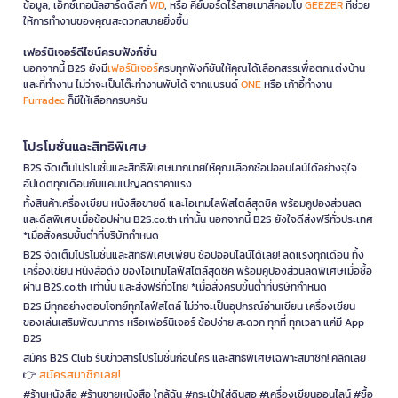
ข้อมูล, เอ็กซ์เทอนัลฮาร์ดดิสก์
WD
, หรือ คีย์บอร์ดไร้สายเมาส์คอมโบ
GEEZER
ที่ช่วย
ให้การทำงานของคุณสะดวกสบายยิ่งขึ้น
เฟอร์นิเจอร์ดีไซน์ครบฟังก์ชั่น
นอกจากนี้ B2S ยังมี
เฟอร์นิเจอร์
ครบทุกฟังก์ชันให้คุณได้เลือกสรรเพื่อตกแต่งบ้าน
และที่ทำงาน ไม่ว่าจะเป็นโต๊ะทำงานพับได้ จากแบรนด์
ONE
หรือ เก้าอี้ทำงาน
Furradec
ก็มีให้เลือกครบครัน
โปรโมชั่นและสิทธิพิเศษ
B2S จัดเต็มโปรโมชั่นและสิทธิพิเศษมากมายให้คุณเลือกช้อปออนไลน์ได้อย่างจุใจ
อัปเดตทุกเดือนกับแคมเปญลดราคาแรง
ทั้งสินค้าเครื่องเขียน หนังสือขายดี และไอเทมไลฟ์สไตล์สุดชิค พร้อมคูปองส่วนลด
และดีลพิเศษเมื่อช้อปผ่าน B2S.co.th เท่านั้น นอกจากนี้ B2S ยังใจดีส่งฟรีทั่วประเทศ
*เมื่อสั่งครบขั้นต่ำที่บริษัทกำหนด
B2S จัดเต็มโปรโมชั่นและสิทธิพิเศษเพียบ ช้อปออนไลน์ได้เลย! ลดแรงทุกเดือน ทั้ง
เครื่องเขียน หนังสือดัง ของไอเทมไลฟ์สไตล์สุดชิค พร้อมคูปองส่วนลดพิเศษเมื่อซื้อ
ผ่าน B2S.co.th เท่านั้น และส่งฟรีทั่วไทย *เมื่อสั่งครบขั้นต่ำที่บริษัทกำหนด
B2S มีทุกอย่างตอบโจทย์ทุกไลฟ์สไตล์ ไม่ว่าจะเป็นอุปกรณ์อ่านเขียน เครื่องเขียน
ของเล่นเสริมพัฒนาการ หรือเฟอร์นิเจอร์ ช้อปง่าย สะดวก ทุกที่ ทุกเวลา แค่มี App
B2S
สมัคร B2S Club รับข่าวสารโปรโมชั่นก่อนใคร และสิทธิพิเศษเฉพาะสมาชิก! คลิกเลย
สมัครสมาชิกเลย!
👉
#ร้านหนังสือ #ร้านขายหนังสือ ใกล้ฉัน #กระเป๋าใส่ดินสอ #เครื่องเขียนออนไลน์ #ซื้อ