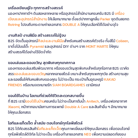
เครื่องเขียนคู่ใจ ทุกการสร้างสรรค์
มองหาปากกาดีๆ ดินสอหลากหลาย หรืออุปกรณ์สำนักงานครบครัน B2S มี
เครื่อง
เขียนและอุปกรณ์สำนักงาน
ให้เลือกมากมาย ตั้งแต่ปากกาลูกลื่น
Parker
ชุดดินสอกด
Rotring
ไปจนถึงกระดาษถ่ายเอกสาร
DOUBLE A
ให้คุณเลือกใช้ได้อย่างจุใจ
งานศิลป์ งานฝีมือ สร้างสรรค์ไม่รู้จบ
B2S จัดเต็มอุปกรณ์
ศิลปะและงานฝีมือ
สำหรับคนสร้างสรรค์ตัวจริง ทั้งสีไม้
Colleen
,
ขาตั้งไม้บนโต๊ะ
Pyramid
และอุปกรณ์ DIY ต่างๆ จาก
MONT MARTE
ให้คุณ
สร้างสรรค์ได้อย่างไร้ขีดจำกัด
ของเล่นและของขวัญ สุดพิเศษทุกเทศกาล
มองหาของเล่นเสริมพัฒนาการ หรือของขวัญสุดพิเศษสำหรับทุกโอกาส B2S เราคัด
สรร
ของเล่นและของขวัญ
หลากหลายสไตล์ เหมาะสำหรับทุกเพศทุกวัย สร้างความสุข
และรอยยิ้มให้กับคนพิเศษของคุณ ไม่ว่าจะเป็น กระเป๋าเก็บอุณหภูมิ
KAKAO
FRIENDS
หรือเกมจดหมายรัก
SIAM BOARDGAMES
เรามีครบ!
ของใช้ในบ้าน ไอเทมที่ช่วยให้ชีวิตสะดวกสบายขึ้น
ที่ B2S เรามี
ของใช้ในบ้าน
ครบครัน ไม่ว่าจะเป็นกาต้มน้ำ
Anitech
, เครื่องฟอกอากาศ
Xiaomi
, หน้ากากอนามัยทางการแพทย์
Double A Care
และสินค้าอื่น ๆ อีกมากมาย
ให้คุณเลือกสรร
ไอทีและแก็ดเจ็ต ล้ำสมัย ตอบโจทย์ทุกไลฟ์สไตล์
B2S ได้คัดสรรสินค้า
ไอทีและแก็ดเจ็ต
คุณภาพเยี่ยมมาให้คุณเลือกสรร เพื่อตอบโจทย์
ทุกไลฟ์สไตล์ดิจิทัล ไม่ว่าจะเป็น เครื่องทำลายเอกสาร
NEO
เพื่อความปลอดภัยของ