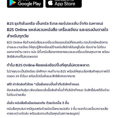
B2S ธุรกิจในเครือ เซ็นทรัล รีเทล คอร์ปอเรชั่น จำกัด (มหาชน)
B2S Online แหล่งรวมหนังสือ เครื่องเขียน และแรงบันดาลใจ
สำหรับทุกวัย
B2S Online คือร้านหนังสือและเครื่องเขียนออนไลน์ที่ครบครัน ตอบโจทย์คนรักการ
อ่านและงานเขียน ให้คุณรู้สึกเหมือนมีร้านหนังสือใกล้ฉันอยู่ในมือ ช้อปง่าย ไม่ต้อง
ออกจากบ้าน เพราะ b2s มีทั้งหนังสือหลากหลายแนวและเครื่องเขียนคุณภาพ พร้อม
สิทธิพิเศษที่ไม่ควรพลาด!
ทำไม B2S Online คือแหล่งช้อปปิ้งที่คุณไม่ควรพลาด
ไม่ว่าคุณจะเป็นนักเรียน นักศึกษา คนทำงาน B2S พร้อมให้คุณเลือกสินค้าคุณภาพได้
ตลอด 24 ชั่วโมง พร้อมโปรโมชั่นและสิทธิพิเศษมากมาย
ฟรี! ค่าจัดส่งทั่วไทย *เมื่อสั่งครบขั้นต่ำที่บริษัทกำหนด
ช้อปเพลินเกินคุ้ม! เพียงมียอดสั่งซื้อสินค้าขั้นต่ำที่บริษัทกำหนด รับสิทธิ์ส่งฟรีถึงบ้าน
ไม่ต้องจ่ายเพิ่ม
มั่นใจ หนังสือถึงมือปลอดภัย ด้วยบับเบิ้ล 3 ชั้น
หนังสือทุกเล่มจากบีทูเอสห่อด้วยบับเบิ้ลหนาแน่นถึง 3 ชั้น หมดกังวลเรื่องความเสีย
หายระหว่างจัดส่ง พร้อมส่งตรงถึงมือคุณในสภาพสมบูรณ์