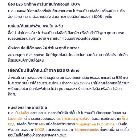
ช้อป B2S Online การันตีสินค้าของแท้ 100%
B2S Online ให้คุณเลือกซื้อสินค้าหลากหลาย ไม่ว่าจะเป็นหนังสือ เครื่องเขียน หรือ
อื่นๆ อีกมากมายได้อย่างมั่นใจ ด้วยการการันตีสินค้าของแท้ 100% ทุกชิ้น
เปลี่ยน/คืนสินค้าง่าย ภายใน 14 วัน
ซื้อไปแล้วไม่ตรงใจ? ไม่ว่าจะเป็นหนังสือที่เลือกผิด หรือสินค้ามีปัญหา คุณสามารถ
เปลี่ยนหรือคืนสินค้าได้ง่าย ๆ ภายใน 14 วันนับจากวันที่ได้รับสินค้า
ช้อปออนไลน์ได้ตลอด 24 ชั่วโมง ทุกที่ ทุกเวลา
สะดวกสุดๆ! B2S online เปิดให้คุณช้อปได้ตลอดวันตลอดคืน อยากได้อะไร แค่คลิก
ก็รอรับสินค้าที่บ้านได้เลย!
เลือกช้อปสินค้าแนะนำจาก B2S Online
สำหรับใครที่กำลังมองหา ร้านอุปกรณ์เครื่องเขียนใกล้ฉัน หรืออยากแวะร้าน B2S แต่
ไม่สะดวก วันนี้เราได้รวบรวมสินค้าแนะนำจาก B2S Online มาให้คุณเลือกสรรได้ง่ายๆ
พร้อมตอบโจทย์ทุกไลฟ์สไตล์ ไม่ว่าคุณจะมองหา ร้านขายหนังสือ หรือสินค้าอื่นๆ
ก็ตาม
หนังสือหลากหลายสไตล์
B2S มี
หนังสือ
หลากหลายแนวจากสำนักพิมพ์ชั้นนำ ไม่ว่าจะเป็นนิยายยอดนิยมอย่าง
Lavender
, ตำราเรียนเข้มข้นของ
ดร. ศุภวัฒน์ พุกเจริญ
, นิตยสารอัปเดตจาก
เพ็ญ
บุญ
, หนังสือเด็กจาก
MIS
หนังสือจิตวิทยาจาก
Mugunghwa Publishing
, หนังสือ
พัฒนาตนเองจาก
KOOB
และวรรณกรรมจาก
Nanmeebooks
ทั้งหมดนี้สามารถซื้อ
ออนไลน์ได้อย่างง่ายดายเพียงคลิกเดียว