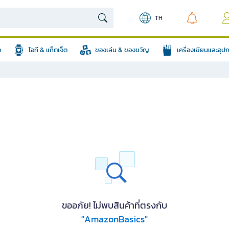
TH
อ
ไอที & แก็ตเจ็ต
ของเล่น & ของขวัญ
เครื่องเขียนและอุ
ขออภัย! ไม่พบสินค้าที่ตรงกับ
"AmazonBasics"