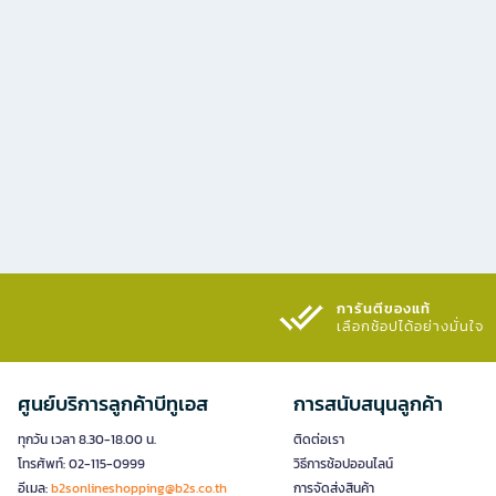
การันตีของแท้
เลือกช้อปได้อย่างมั่นใจ​
ศูนย์บริการลูกค้าบีทูเอส
การสนับสนุนลูกค้า
ทุกวัน เวลา 8.30-18.00 น.
ติดต่อเรา
โทรศัพท์: 02-115-0999
วิธีการช้อปออนไลน์
อีเมล:
b2sonlineshopping@b2s.co.th
การจัดส่งสินค้า