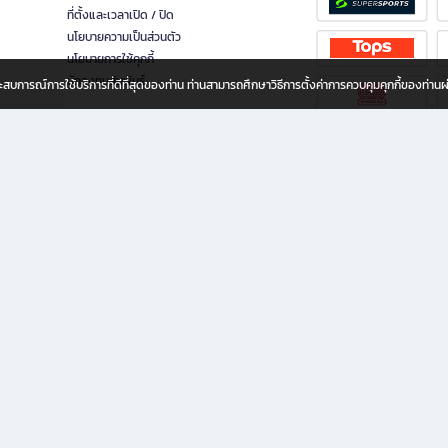
ที่ตั้งและเวลาเปิด / ปิด
นโยบายความเป็นส่วนตัว
นโยบายการใช้คุกกี้
นักลงทุนสัมพันธ์
อประสบการณ์การใช้บริการที่ดีที่สุดของท่าน ท่านสามารถศึกษาวิธีการตั้งค่าการควบคุมคุกกี้ของท่าน
ทุกวัย
ขียน ให้คุณรู้สึกเหมือนมีร้านหนังสือใกล้ฉันอยู่ในมือ ช้อปง่าย ไม่ต้องออกจากบ้าน เพราะ b2
 ชั่วโมง พร้อมโปรโมชั่นและสิทธิพิเศษมากมาย