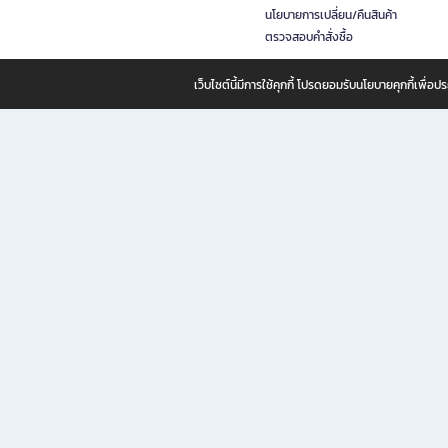
นโยบายการเปลี่ยน/คืนสินค้า
ตรวจสอบคำสั่งซื้อ
เว็บไซต์นี้มีการใช้คุกกี้ โปรดยอมรับนโยบายคุกกี้เพื่
B2S ธุรกิจในเครือ เซ็นทรัล รีเทล คอร์ปอเรชั่น จำกัด (มหาชน)
B2S Online แหล่งรวมหนังสือ เครื่องเขียน และแรงบันดาลใจสำหรับ
B2S Online คือร้านหนังสือและเครื่องเขียนออนไลน์ที่ครบครัน ตอบโจทย์คนรักการอ่านและงานเ
ทำไม B2S Online คือแหล่งช้อปปิ้งที่คุณไม่ควรพลาด
ไม่ว่าคุณจะเป็นนักเรียน นักศึกษา คนทำงาน B2S พร้อมให้คุณเลือกสินค้าคุณภาพได้ตลอด 24