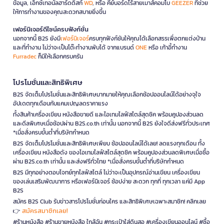
ข้อมูล, เอ็กซ์เทอนัลฮาร์ดดิสก์
WD
, หรือ คีย์บอร์ดไร้สายเมาส์คอมโบ
GEEZER
ที่ช่วย
ให้การทำงานของคุณสะดวกสบายยิ่งขึ้น
เฟอร์นิเจอร์ดีไซน์ครบฟังก์ชั่น
นอกจากนี้ B2S ยังมี
เฟอร์นิเจอร์
ครบทุกฟังก์ชันให้คุณได้เลือกสรรเพื่อตกแต่งบ้าน
และที่ทำงาน ไม่ว่าจะเป็นโต๊ะทำงานพับได้ จากแบรนด์
ONE
หรือ เก้าอี้ทำงาน
Furradec
ก็มีให้เลือกครบครัน
โปรโมชั่นและสิทธิพิเศษ
B2S จัดเต็มโปรโมชั่นและสิทธิพิเศษมากมายให้คุณเลือกช้อปออนไลน์ได้อย่างจุใจ
อัปเดตทุกเดือนกับแคมเปญลดราคาแรง
ทั้งสินค้าเครื่องเขียน หนังสือขายดี และไอเทมไลฟ์สไตล์สุดชิค พร้อมคูปองส่วนลด
และดีลพิเศษเมื่อช้อปผ่าน B2S.co.th เท่านั้น นอกจากนี้ B2S ยังใจดีส่งฟรีทั่วประเทศ
*เมื่อสั่งครบขั้นต่ำที่บริษัทกำหนด
B2S จัดเต็มโปรโมชั่นและสิทธิพิเศษเพียบ ช้อปออนไลน์ได้เลย! ลดแรงทุกเดือน ทั้ง
เครื่องเขียน หนังสือดัง ของไอเทมไลฟ์สไตล์สุดชิค พร้อมคูปองส่วนลดพิเศษเมื่อซื้อ
ผ่าน B2S.co.th เท่านั้น และส่งฟรีทั่วไทย *เมื่อสั่งครบขั้นต่ำที่บริษัทกำหนด
B2S มีทุกอย่างตอบโจทย์ทุกไลฟ์สไตล์ ไม่ว่าจะเป็นอุปกรณ์อ่านเขียน เครื่องเขียน
ของเล่นเสริมพัฒนาการ หรือเฟอร์นิเจอร์ ช้อปง่าย สะดวก ทุกที่ ทุกเวลา แค่มี App
B2S
สมัคร B2S Club รับข่าวสารโปรโมชั่นก่อนใคร และสิทธิพิเศษเฉพาะสมาชิก! คลิกเลย
สมัครสมาชิกเลย!
👉
#ร้านหนังสือ #ร้านขายหนังสือ ใกล้ฉัน #กระเป๋าใส่ดินสอ #เครื่องเขียนออนไลน์ #ซื้อ