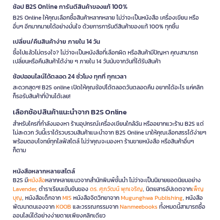
ช้อป B2S Online การันตีสินค้าของแท้ 100%
B2S Online ให้คุณเลือกซื้อสินค้าหลากหลาย ไม่ว่าจะเป็นหนังสือ เครื่องเขียน หรือ
อื่นๆ อีกมากมายได้อย่างมั่นใจ ด้วยการการันตีสินค้าของแท้ 100% ทุกชิ้น
เปลี่ยน/คืนสินค้าง่าย ภายใน 14 วัน
ซื้อไปแล้วไม่ตรงใจ? ไม่ว่าจะเป็นหนังสือที่เลือกผิด หรือสินค้ามีปัญหา คุณสามารถ
เปลี่ยนหรือคืนสินค้าได้ง่าย ๆ ภายใน 14 วันนับจากวันที่ได้รับสินค้า
ช้อปออนไลน์ได้ตลอด 24 ชั่วโมง ทุกที่ ทุกเวลา
สะดวกสุดๆ! B2S online เปิดให้คุณช้อปได้ตลอดวันตลอดคืน อยากได้อะไร แค่คลิก
ก็รอรับสินค้าที่บ้านได้เลย!
เลือกช้อปสินค้าแนะนำจาก B2S Online
สำหรับใครที่กำลังมองหา ร้านอุปกรณ์เครื่องเขียนใกล้ฉัน หรืออยากแวะร้าน B2S แต่
ไม่สะดวก วันนี้เราได้รวบรวมสินค้าแนะนำจาก B2S Online มาให้คุณเลือกสรรได้ง่ายๆ
พร้อมตอบโจทย์ทุกไลฟ์สไตล์ ไม่ว่าคุณจะมองหา ร้านขายหนังสือ หรือสินค้าอื่นๆ
ก็ตาม
หนังสือหลากหลายสไตล์
B2S มี
หนังสือ
หลากหลายแนวจากสำนักพิมพ์ชั้นนำ ไม่ว่าจะเป็นนิยายยอดนิยมอย่าง
Lavender
, ตำราเรียนเข้มข้นของ
ดร. ศุภวัฒน์ พุกเจริญ
, นิตยสารอัปเดตจาก
เพ็ญ
บุญ
, หนังสือเด็กจาก
MIS
หนังสือจิตวิทยาจาก
Mugunghwa Publishing
, หนังสือ
พัฒนาตนเองจาก
KOOB
และวรรณกรรมจาก
Nanmeebooks
ทั้งหมดนี้สามารถซื้อ
ออนไลน์ได้อย่างง่ายดายเพียงคลิกเดียว