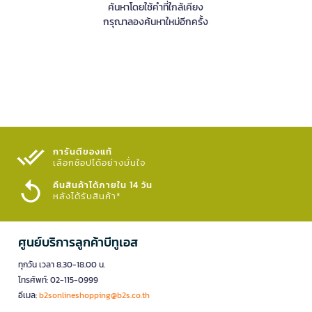
ค้นหาโดยใช้คำที่ใกล้เคียง
กรุณาลองค้นหาใหม่อีกครั้ง
การันตีของแท้
เลือกช้อปได้อย่างมั่นใจ​
คืนสินค้าได้ภายใน 14 วัน
หลังได้รับสินค้า*
ศูนย์บริการลูกค้าบีทูเอส
ทุกวัน เวลา 8.30-18.00 น.
โทรศัพท์: 02-115-0999
อีเมล:
b2sonlineshopping@b2s.co.th