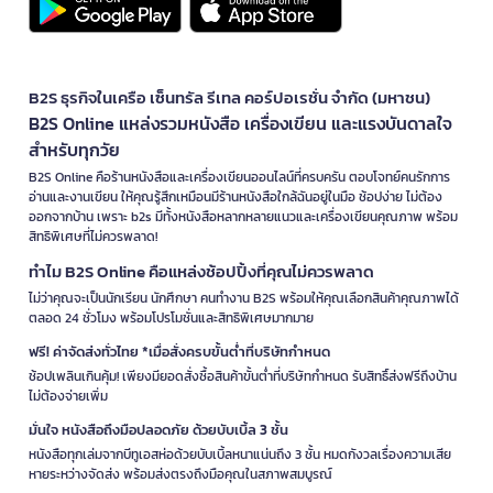
B2S ธุรกิจในเครือ เซ็นทรัล รีเทล คอร์ปอเรชั่น จำกัด (มหาชน)
B2S Online แหล่งรวมหนังสือ เครื่องเขียน และแรงบันดาลใจ
สำหรับทุกวัย
B2S Online คือร้านหนังสือและเครื่องเขียนออนไลน์ที่ครบครัน ตอบโจทย์คนรักการ
อ่านและงานเขียน ให้คุณรู้สึกเหมือนมีร้านหนังสือใกล้ฉันอยู่ในมือ ช้อปง่าย ไม่ต้อง
ออกจากบ้าน เพราะ b2s มีทั้งหนังสือหลากหลายแนวและเครื่องเขียนคุณภาพ พร้อม
สิทธิพิเศษที่ไม่ควรพลาด!
ทำไม B2S Online คือแหล่งช้อปปิ้งที่คุณไม่ควรพลาด
ไม่ว่าคุณจะเป็นนักเรียน นักศึกษา คนทำงาน B2S พร้อมให้คุณเลือกสินค้าคุณภาพได้
ตลอด 24 ชั่วโมง พร้อมโปรโมชั่นและสิทธิพิเศษมากมาย
ฟรี! ค่าจัดส่งทั่วไทย *เมื่อสั่งครบขั้นต่ำที่บริษัทกำหนด
ช้อปเพลินเกินคุ้ม! เพียงมียอดสั่งซื้อสินค้าขั้นต่ำที่บริษัทกำหนด รับสิทธิ์ส่งฟรีถึงบ้าน
ไม่ต้องจ่ายเพิ่ม
มั่นใจ หนังสือถึงมือปลอดภัย ด้วยบับเบิ้ล 3 ชั้น
หนังสือทุกเล่มจากบีทูเอสห่อด้วยบับเบิ้ลหนาแน่นถึง 3 ชั้น หมดกังวลเรื่องความเสีย
หายระหว่างจัดส่ง พร้อมส่งตรงถึงมือคุณในสภาพสมบูรณ์