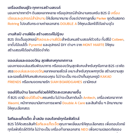
เครื่องเขียนคู่ใจ ทุกการสร้างสรรค์
มองหาปากกาดีๆ ดินสอหลากหลาย หรืออุปกรณ์สำนักงานครบครัน B2S มี
เครื่อง
เขียนและอุปกรณ์สำนักงาน
ให้เลือกมากมาย ตั้งแต่ปากกาลูกลื่น
Parker
ชุดดินสอกด
Rotring
ไปจนถึงกระดาษถ่ายเอกสาร
DOUBLE A
ให้คุณเลือกใช้ได้อย่างจุใจ
งานศิลป์ งานฝีมือ สร้างสรรค์ไม่รู้จบ
B2S จัดเต็มอุปกรณ์
ศิลปะและงานฝีมือ
สำหรับคนสร้างสรรค์ตัวจริง ทั้งสีไม้
Colleen
,
ขาตั้งไม้บนโต๊ะ
Pyramid
และอุปกรณ์ DIY ต่างๆ จาก
MONT MARTE
ให้คุณ
สร้างสรรค์ได้อย่างไร้ขีดจำกัด
ของเล่นและของขวัญ สุดพิเศษทุกเทศกาล
มองหาของเล่นเสริมพัฒนาการ หรือของขวัญสุดพิเศษสำหรับทุกโอกาส B2S เราคัด
สรร
ของเล่นและของขวัญ
หลากหลายสไตล์ เหมาะสำหรับทุกเพศทุกวัย สร้างความสุข
และรอยยิ้มให้กับคนพิเศษของคุณ ไม่ว่าจะเป็น กระเป๋าเก็บอุณหภูมิ
KAKAO
FRIENDS
หรือเกมจดหมายรัก
SIAM BOARDGAMES
เรามีครบ!
ของใช้ในบ้าน ไอเทมที่ช่วยให้ชีวิตสะดวกสบายขึ้น
ที่ B2S เรามี
ของใช้ในบ้าน
ครบครัน ไม่ว่าจะเป็นกาต้มน้ำ
Anitech
, เครื่องฟอกอากาศ
Xiaomi
, หน้ากากอนามัยทางการแพทย์
Double A Care
และสินค้าอื่น ๆ อีกมากมาย
ให้คุณเลือกสรร
ไอทีและแก็ดเจ็ต ล้ำสมัย ตอบโจทย์ทุกไลฟ์สไตล์
B2S ได้คัดสรรสินค้า
ไอทีและแก็ดเจ็ต
คุณภาพเยี่ยมมาให้คุณเลือกสรร เพื่อตอบโจทย์
ทุกไลฟ์สไตล์ดิจิทัล ไม่ว่าจะเป็น เครื่องทำลายเอกสาร
NEO
เพื่อความปลอดภัยของ