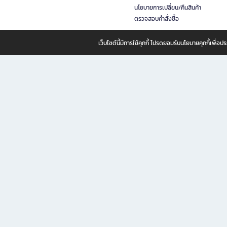
นโยบายการเปลี่ยน/คืนสินค้า
ตรวจสอบคำสั่งซื้อ
เว็บไซต์นี้มีการใช้คุกกี้ โปรดยอมรับนโยบายคุกกี้เพื่
B2S ธุรกิจในเครือ เซ็นทรัล รีเทล คอร์ปอเรชั่น จำกัด (มหาชน)
B2S Online แหล่งรวมหนังสือ เครื่องเขียน และแรงบันดาลใจสำหรับ
B2S Online คือร้านหนังสือและเครื่องเขียนออนไลน์ที่ครบครัน ตอบโจทย์คนรักการอ่านและงานเ
ทำไม B2S Online คือแหล่งช้อปปิ้งที่คุณไม่ควรพลาด
ไม่ว่าคุณจะเป็นนักเรียน นักศึกษา คนทำงาน B2S พร้อมให้คุณเลือกสินค้าคุณภาพได้ตลอด 24