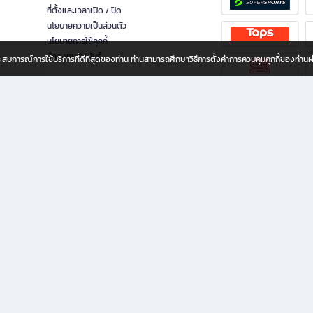
ที่ตั้งและเวลาเปิด / ปิด
นโยบายความเป็นส่วนตัว
นโยบายการใช้คุกกี้
นักลงทุนสัมพันธ์
อประสบการณ์การใช้บริการที่ดีที่สุดของท่าน ท่านสามารถศึกษาวิธีการตั้งค่าการควบคุมคุกกี้ของท่าน
ทุกวัย
ขียน ให้คุณรู้สึกเหมือนมีร้านหนังสือใกล้ฉันอยู่ในมือ ช้อปง่าย ไม่ต้องออกจากบ้าน เพราะ b2
 ชั่วโมง พร้อมโปรโมชั่นและสิทธิพิเศษมากมาย