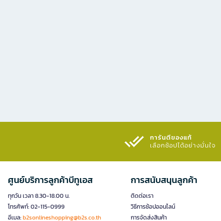
การันตีของแท้
เลือกช้อปได้อย่างมั่นใจ​
ศูนย์บริการลูกค้าบีทูเอส
การสนับสนุนลูกค้า
ทุกวัน เวลา 8.30-18.00 น.
ติดต่อเรา
โทรศัพท์: 02-115-0999
วิธีการช้อปออนไลน์
อีเมล:
b2sonlineshopping@b2s.co.th
การจัดส่งสินค้า