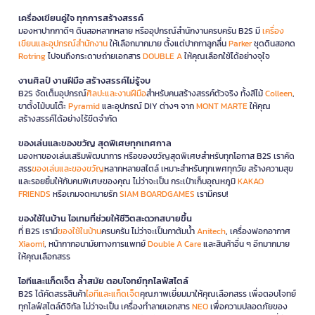
เครื่องเขียนคู่ใจ ทุกการสร้างสรรค์
มองหาปากกาดีๆ ดินสอหลากหลาย หรืออุปกรณ์สำนักงานครบครัน B2S มี
เครื่อง
เขียนและอุปกรณ์สำนักงาน
ให้เลือกมากมาย ตั้งแต่ปากกาลูกลื่น
Parker
ชุดดินสอกด
Rotring
ไปจนถึงกระดาษถ่ายเอกสาร
DOUBLE A
ให้คุณเลือกใช้ได้อย่างจุใจ
งานศิลป์ งานฝีมือ สร้างสรรค์ไม่รู้จบ
B2S จัดเต็มอุปกรณ์
ศิลปะและงานฝีมือ
สำหรับคนสร้างสรรค์ตัวจริง ทั้งสีไม้
Colleen
,
ขาตั้งไม้บนโต๊ะ
Pyramid
และอุปกรณ์ DIY ต่างๆ จาก
MONT MARTE
ให้คุณ
สร้างสรรค์ได้อย่างไร้ขีดจำกัด
ของเล่นและของขวัญ สุดพิเศษทุกเทศกาล
มองหาของเล่นเสริมพัฒนาการ หรือของขวัญสุดพิเศษสำหรับทุกโอกาส B2S เราคัด
สรร
ของเล่นและของขวัญ
หลากหลายสไตล์ เหมาะสำหรับทุกเพศทุกวัย สร้างความสุข
และรอยยิ้มให้กับคนพิเศษของคุณ ไม่ว่าจะเป็น กระเป๋าเก็บอุณหภูมิ
KAKAO
FRIENDS
หรือเกมจดหมายรัก
SIAM BOARDGAMES
เรามีครบ!
ของใช้ในบ้าน ไอเทมที่ช่วยให้ชีวิตสะดวกสบายขึ้น
ที่ B2S เรามี
ของใช้ในบ้าน
ครบครัน ไม่ว่าจะเป็นกาต้มน้ำ
Anitech
, เครื่องฟอกอากาศ
Xiaomi
, หน้ากากอนามัยทางการแพทย์
Double A Care
และสินค้าอื่น ๆ อีกมากมาย
ให้คุณเลือกสรร
ไอทีและแก็ดเจ็ต ล้ำสมัย ตอบโจทย์ทุกไลฟ์สไตล์
B2S ได้คัดสรรสินค้า
ไอทีและแก็ดเจ็ต
คุณภาพเยี่ยมมาให้คุณเลือกสรร เพื่อตอบโจทย์
ทุกไลฟ์สไตล์ดิจิทัล ไม่ว่าจะเป็น เครื่องทำลายเอกสาร
NEO
เพื่อความปลอดภัยของ