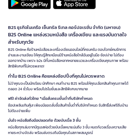
B2S ธุรกิจในเครือ เซ็นทรัล รีเทล คอร์ปอเรชั่น จำกัด (มหาชน)
B2S Online แหล่งรวมหนังสือ เครื่องเขียน และแรงบันดาลใจ
สำหรับทุกวัย
B2S Online คือร้านหนังสือและเครื่องเขียนออนไลน์ที่ครบครัน ตอบโจทย์คนรักการ
อ่านและงานเขียน ให้คุณรู้สึกเหมือนมีร้านหนังสือใกล้ฉันอยู่ในมือ ช้อปง่าย ไม่ต้อง
ออกจากบ้าน เพราะ b2s มีทั้งหนังสือหลากหลายแนวและเครื่องเขียนคุณภาพ พร้อม
สิทธิพิเศษที่ไม่ควรพลาด!
ทำไม B2S Online คือแหล่งช้อปปิ้งที่คุณไม่ควรพลาด
ไม่ว่าคุณจะเป็นนักเรียน นักศึกษา คนทำงาน B2S พร้อมให้คุณเลือกสินค้าคุณภาพได้
ตลอด 24 ชั่วโมง พร้อมโปรโมชั่นและสิทธิพิเศษมากมาย
ฟรี! ค่าจัดส่งทั่วไทย *เมื่อสั่งครบขั้นต่ำที่บริษัทกำหนด
ช้อปเพลินเกินคุ้ม! เพียงมียอดสั่งซื้อสินค้าขั้นต่ำที่บริษัทกำหนด รับสิทธิ์ส่งฟรีถึงบ้าน
ไม่ต้องจ่ายเพิ่ม
มั่นใจ หนังสือถึงมือปลอดภัย ด้วยบับเบิ้ล 3 ชั้น
หนังสือทุกเล่มจากบีทูเอสห่อด้วยบับเบิ้ลหนาแน่นถึง 3 ชั้น หมดกังวลเรื่องความเสีย
หายระหว่างจัดส่ง พร้อมส่งตรงถึงมือคุณในสภาพสมบูรณ์