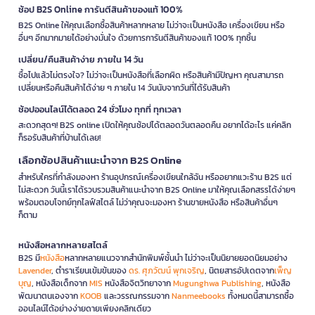
ช้อป B2S Online การันตีสินค้าของแท้ 100%
B2S Online ให้คุณเลือกซื้อสินค้าหลากหลาย ไม่ว่าจะเป็นหนังสือ เครื่องเขียน หรือ
อื่นๆ อีกมากมายได้อย่างมั่นใจ ด้วยการการันตีสินค้าของแท้ 100% ทุกชิ้น
เปลี่ยน/คืนสินค้าง่าย ภายใน 14 วัน
ซื้อไปแล้วไม่ตรงใจ? ไม่ว่าจะเป็นหนังสือที่เลือกผิด หรือสินค้ามีปัญหา คุณสามารถ
เปลี่ยนหรือคืนสินค้าได้ง่าย ๆ ภายใน 14 วันนับจากวันที่ได้รับสินค้า
ช้อปออนไลน์ได้ตลอด 24 ชั่วโมง ทุกที่ ทุกเวลา
สะดวกสุดๆ! B2S online เปิดให้คุณช้อปได้ตลอดวันตลอดคืน อยากได้อะไร แค่คลิก
ก็รอรับสินค้าที่บ้านได้เลย!
เลือกช้อปสินค้าแนะนำจาก B2S Online
สำหรับใครที่กำลังมองหา ร้านอุปกรณ์เครื่องเขียนใกล้ฉัน หรืออยากแวะร้าน B2S แต่
ไม่สะดวก วันนี้เราได้รวบรวมสินค้าแนะนำจาก B2S Online มาให้คุณเลือกสรรได้ง่ายๆ
พร้อมตอบโจทย์ทุกไลฟ์สไตล์ ไม่ว่าคุณจะมองหา ร้านขายหนังสือ หรือสินค้าอื่นๆ
ก็ตาม
หนังสือหลากหลายสไตล์
B2S มี
หนังสือ
หลากหลายแนวจากสำนักพิมพ์ชั้นนำ ไม่ว่าจะเป็นนิยายยอดนิยมอย่าง
Lavender
, ตำราเรียนเข้มข้นของ
ดร. ศุภวัฒน์ พุกเจริญ
, นิตยสารอัปเดตจาก
เพ็ญ
บุญ
, หนังสือเด็กจาก
MIS
หนังสือจิตวิทยาจาก
Mugunghwa Publishing
, หนังสือ
พัฒนาตนเองจาก
KOOB
และวรรณกรรมจาก
Nanmeebooks
ทั้งหมดนี้สามารถซื้อ
ออนไลน์ได้อย่างง่ายดายเพียงคลิกเดียว