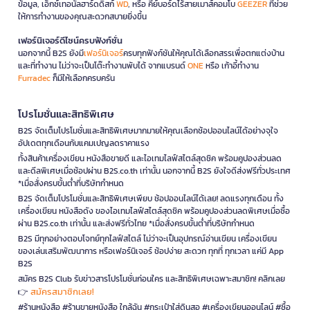
ข้อมูล, เอ็กซ์เทอนัลฮาร์ดดิสก์
WD
, หรือ คีย์บอร์ดไร้สายเมาส์คอมโบ
GEEZER
ที่ช่วย
ให้การทำงานของคุณสะดวกสบายยิ่งขึ้น
เฟอร์นิเจอร์ดีไซน์ครบฟังก์ชั่น
นอกจากนี้ B2S ยังมี
เฟอร์นิเจอร์
ครบทุกฟังก์ชันให้คุณได้เลือกสรรเพื่อตกแต่งบ้าน
และที่ทำงาน ไม่ว่าจะเป็นโต๊ะทำงานพับได้ จากแบรนด์
ONE
หรือ เก้าอี้ทำงาน
Furradec
ก็มีให้เลือกครบครัน
โปรโมชั่นและสิทธิพิเศษ
B2S จัดเต็มโปรโมชั่นและสิทธิพิเศษมากมายให้คุณเลือกช้อปออนไลน์ได้อย่างจุใจ
อัปเดตทุกเดือนกับแคมเปญลดราคาแรง
ทั้งสินค้าเครื่องเขียน หนังสือขายดี และไอเทมไลฟ์สไตล์สุดชิค พร้อมคูปองส่วนลด
และดีลพิเศษเมื่อช้อปผ่าน B2S.co.th เท่านั้น นอกจากนี้ B2S ยังใจดีส่งฟรีทั่วประเทศ
*เมื่อสั่งครบขั้นต่ำที่บริษัทกำหนด
B2S จัดเต็มโปรโมชั่นและสิทธิพิเศษเพียบ ช้อปออนไลน์ได้เลย! ลดแรงทุกเดือน ทั้ง
เครื่องเขียน หนังสือดัง ของไอเทมไลฟ์สไตล์สุดชิค พร้อมคูปองส่วนลดพิเศษเมื่อซื้อ
ผ่าน B2S.co.th เท่านั้น และส่งฟรีทั่วไทย *เมื่อสั่งครบขั้นต่ำที่บริษัทกำหนด
B2S มีทุกอย่างตอบโจทย์ทุกไลฟ์สไตล์ ไม่ว่าจะเป็นอุปกรณ์อ่านเขียน เครื่องเขียน
ของเล่นเสริมพัฒนาการ หรือเฟอร์นิเจอร์ ช้อปง่าย สะดวก ทุกที่ ทุกเวลา แค่มี App
B2S
สมัคร B2S Club รับข่าวสารโปรโมชั่นก่อนใคร และสิทธิพิเศษเฉพาะสมาชิก! คลิกเลย
สมัครสมาชิกเลย!
👉
#ร้านหนังสือ #ร้านขายหนังสือ ใกล้ฉัน #กระเป๋าใส่ดินสอ #เครื่องเขียนออนไลน์ #ซื้อ