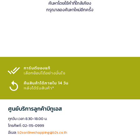
ค้นหาโดยใช้คำที่ใกล้เคียง
กรุณาลองค้นหาใหม่อีกครั้ง
การันตีของแท้
เลือกช้อปได้อย่างมั่นใจ​
คืนสินค้าได้ภายใน 14 วัน
หลังได้รับสินค้า*
ศูนย์บริการลูกค้าบีทูเอส
ทุกวัน เวลา 8.30-18.00 น.
โทรศัพท์: 02-115-0999
อีเมล:
b2sonlineshopping@b2s.co.th