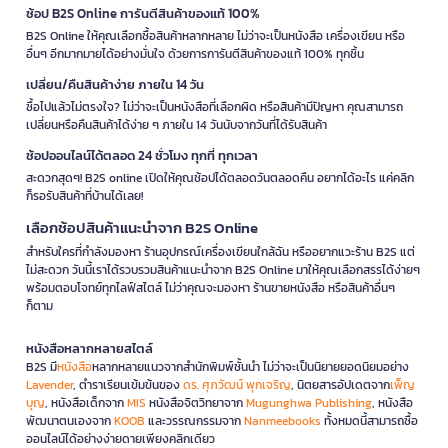
ช้อป B2S Online การันตีสินค้าของแท้ 100%
B2S Online ให้คุณเลือกซื้อสินค้าหลากหลาย ไม่ว่าจะเป็นหนังสือ เครื่องเขียน หรือ
อื่นๆ อีกมากมายได้อย่างมั่นใจ ด้วยการการันตีสินค้าของแท้ 100% ทุกชิ้น
เปลี่ยน/คืนสินค้าง่าย ภายใน 14 วัน
ซื้อไปแล้วไม่ตรงใจ? ไม่ว่าจะเป็นหนังสือที่เลือกผิด หรือสินค้ามีปัญหา คุณสามารถ
เปลี่ยนหรือคืนสินค้าได้ง่าย ๆ ภายใน 14 วันนับจากวันที่ได้รับสินค้า
ช้อปออนไลน์ได้ตลอด 24 ชั่วโมง ทุกที่ ทุกเวลา
สะดวกสุดๆ! B2S online เปิดให้คุณช้อปได้ตลอดวันตลอดคืน อยากได้อะไร แค่คลิก
ก็รอรับสินค้าที่บ้านได้เลย!
เลือกช้อปสินค้าแนะนำจาก B2S Online
สำหรับใครที่กำลังมองหา ร้านอุปกรณ์เครื่องเขียนใกล้ฉัน หรืออยากแวะร้าน B2S แต่
ไม่สะดวก วันนี้เราได้รวบรวมสินค้าแนะนำจาก B2S Online มาให้คุณเลือกสรรได้ง่ายๆ
พร้อมตอบโจทย์ทุกไลฟ์สไตล์ ไม่ว่าคุณจะมองหา ร้านขายหนังสือ หรือสินค้าอื่นๆ
ก็ตาม
หนังสือหลากหลายสไตล์
B2S มี
หนังสือ
หลากหลายแนวจากสำนักพิมพ์ชั้นนำ ไม่ว่าจะเป็นนิยายยอดนิยมอย่าง
Lavender
, ตำราเรียนเข้มข้นของ
ดร. ศุภวัฒน์ พุกเจริญ
, นิตยสารอัปเดตจาก
เพ็ญ
บุญ
, หนังสือเด็กจาก
MIS
หนังสือจิตวิทยาจาก
Mugunghwa Publishing
, หนังสือ
พัฒนาตนเองจาก
KOOB
และวรรณกรรมจาก
Nanmeebooks
ทั้งหมดนี้สามารถซื้อ
ออนไลน์ได้อย่างง่ายดายเพียงคลิกเดียว