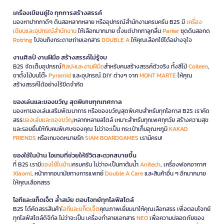
เครื่องเขียนคู่ใจ ทุกการสร้างสรรค์
มองหาปากกาดีๆ ดินสอหลากหลาย หรืออุปกรณ์สำนักงานครบครัน B2S มี
เครื่อง
เขียนและอุปกรณ์สำนักงาน
ให้เลือกมากมาย ตั้งแต่ปากกาลูกลื่น
Parker
ชุดดินสอกด
Rotring
ไปจนถึงกระดาษถ่ายเอกสาร
DOUBLE A
ให้คุณเลือกใช้ได้อย่างจุใจ
งานศิลป์ งานฝีมือ สร้างสรรค์ไม่รู้จบ
B2S จัดเต็มอุปกรณ์
ศิลปะและงานฝีมือ
สำหรับคนสร้างสรรค์ตัวจริง ทั้งสีไม้
Colleen
,
ขาตั้งไม้บนโต๊ะ
Pyramid
และอุปกรณ์ DIY ต่างๆ จาก
MONT MARTE
ให้คุณ
สร้างสรรค์ได้อย่างไร้ขีดจำกัด
ของเล่นและของขวัญ สุดพิเศษทุกเทศกาล
มองหาของเล่นเสริมพัฒนาการ หรือของขวัญสุดพิเศษสำหรับทุกโอกาส B2S เราคัด
สรร
ของเล่นและของขวัญ
หลากหลายสไตล์ เหมาะสำหรับทุกเพศทุกวัย สร้างความสุข
และรอยยิ้มให้กับคนพิเศษของคุณ ไม่ว่าจะเป็น กระเป๋าเก็บอุณหภูมิ
KAKAO
FRIENDS
หรือเกมจดหมายรัก
SIAM BOARDGAMES
เรามีครบ!
ของใช้ในบ้าน ไอเทมที่ช่วยให้ชีวิตสะดวกสบายขึ้น
ที่ B2S เรามี
ของใช้ในบ้าน
ครบครัน ไม่ว่าจะเป็นกาต้มน้ำ
Anitech
, เครื่องฟอกอากาศ
Xiaomi
, หน้ากากอนามัยทางการแพทย์
Double A Care
และสินค้าอื่น ๆ อีกมากมาย
ให้คุณเลือกสรร
ไอทีและแก็ดเจ็ต ล้ำสมัย ตอบโจทย์ทุกไลฟ์สไตล์
B2S ได้คัดสรรสินค้า
ไอทีและแก็ดเจ็ต
คุณภาพเยี่ยมมาให้คุณเลือกสรร เพื่อตอบโจทย์
ทุกไลฟ์สไตล์ดิจิทัล ไม่ว่าจะเป็น เครื่องทำลายเอกสาร
NEO
เพื่อความปลอดภัยของ