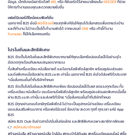
ข้อมูล, เอ็กซ์เทอนัลฮาร์ดดิสก์
WD
, หรือ คีย์บอร์ดไร้สายเมาส์คอมโบ
GEEZER
ที่ช่วย
ให้การทำงานของคุณสะดวกสบายยิ่งขึ้น
เฟอร์นิเจอร์ดีไซน์ครบฟังก์ชั่น
นอกจากนี้ B2S ยังมี
เฟอร์นิเจอร์
ครบทุกฟังก์ชันให้คุณได้เลือกสรรเพื่อตกแต่งบ้าน
และที่ทำงาน ไม่ว่าจะเป็นโต๊ะทำงานพับได้ จากแบรนด์
ONE
หรือ เก้าอี้ทำงาน
Furradec
ก็มีให้เลือกครบครัน
โปรโมชั่นและสิทธิพิเศษ
B2S จัดเต็มโปรโมชั่นและสิทธิพิเศษมากมายให้คุณเลือกช้อปออนไลน์ได้อย่างจุใจ
อัปเดตทุกเดือนกับแคมเปญลดราคาแรง
ทั้งสินค้าเครื่องเขียน หนังสือขายดี และไอเทมไลฟ์สไตล์สุดชิค พร้อมคูปองส่วนลด
และดีลพิเศษเมื่อช้อปผ่าน B2S.co.th เท่านั้น นอกจากนี้ B2S ยังใจดีส่งฟรีทั่วประเทศ
*เมื่อสั่งครบขั้นต่ำที่บริษัทกำหนด
B2S จัดเต็มโปรโมชั่นและสิทธิพิเศษเพียบ ช้อปออนไลน์ได้เลย! ลดแรงทุกเดือน ทั้ง
เครื่องเขียน หนังสือดัง ของไอเทมไลฟ์สไตล์สุดชิค พร้อมคูปองส่วนลดพิเศษเมื่อซื้อ
ผ่าน B2S.co.th เท่านั้น และส่งฟรีทั่วไทย *เมื่อสั่งครบขั้นต่ำที่บริษัทกำหนด
B2S มีทุกอย่างตอบโจทย์ทุกไลฟ์สไตล์ ไม่ว่าจะเป็นอุปกรณ์อ่านเขียน เครื่องเขียน
ของเล่นเสริมพัฒนาการ หรือเฟอร์นิเจอร์ ช้อปง่าย สะดวก ทุกที่ ทุกเวลา แค่มี App
B2S
สมัคร B2S Club รับข่าวสารโปรโมชั่นก่อนใคร และสิทธิพิเศษเฉพาะสมาชิก! คลิกเลย
สมัครสมาชิกเลย!
👉
#ร้านหนังสือ #ร้านขายหนังสือ ใกล้ฉัน #กระเป๋าใส่ดินสอ #เครื่องเขียนออนไลน์ #ซื้อ