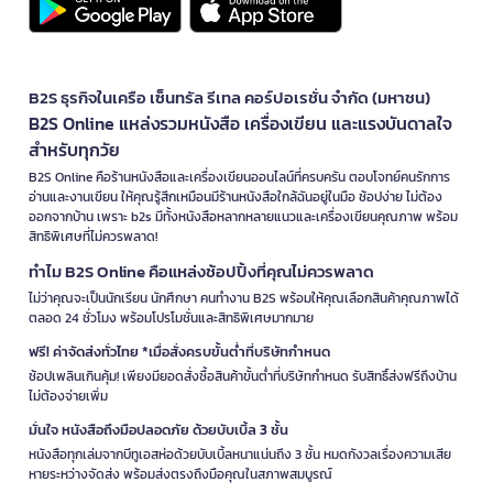
B2S ธุรกิจในเครือ เซ็นทรัล รีเทล คอร์ปอเรชั่น จำกัด (มหาชน)
B2S Online แหล่งรวมหนังสือ เครื่องเขียน และแรงบันดาลใจ
สำหรับทุกวัย
B2S Online คือร้านหนังสือและเครื่องเขียนออนไลน์ที่ครบครัน ตอบโจทย์คนรักการ
อ่านและงานเขียน ให้คุณรู้สึกเหมือนมีร้านหนังสือใกล้ฉันอยู่ในมือ ช้อปง่าย ไม่ต้อง
ออกจากบ้าน เพราะ b2s มีทั้งหนังสือหลากหลายแนวและเครื่องเขียนคุณภาพ พร้อม
สิทธิพิเศษที่ไม่ควรพลาด!
ทำไม B2S Online คือแหล่งช้อปปิ้งที่คุณไม่ควรพลาด
ไม่ว่าคุณจะเป็นนักเรียน นักศึกษา คนทำงาน B2S พร้อมให้คุณเลือกสินค้าคุณภาพได้
ตลอด 24 ชั่วโมง พร้อมโปรโมชั่นและสิทธิพิเศษมากมาย
ฟรี! ค่าจัดส่งทั่วไทย *เมื่อสั่งครบขั้นต่ำที่บริษัทกำหนด
ช้อปเพลินเกินคุ้ม! เพียงมียอดสั่งซื้อสินค้าขั้นต่ำที่บริษัทกำหนด รับสิทธิ์ส่งฟรีถึงบ้าน
ไม่ต้องจ่ายเพิ่ม
มั่นใจ หนังสือถึงมือปลอดภัย ด้วยบับเบิ้ล 3 ชั้น
หนังสือทุกเล่มจากบีทูเอสห่อด้วยบับเบิ้ลหนาแน่นถึง 3 ชั้น หมดกังวลเรื่องความเสีย
หายระหว่างจัดส่ง พร้อมส่งตรงถึงมือคุณในสภาพสมบูรณ์