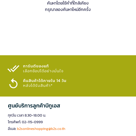
ค้นหาโดยใช้คำที่ใกล้เคียง
กรุณาลองค้นหาใหม่อีกครั้ง
การันตีของแท้
เลือกช้อปได้อย่างมั่นใจ​
คืนสินค้าได้ภายใน 14 วัน
หลังได้รับสินค้า*
ศูนย์บริการลูกค้าบีทูเอส
ทุกวัน เวลา 8.30-18.00 น.
โทรศัพท์: 02-115-0999
อีเมล:
b2sonlineshopping@b2s.co.th