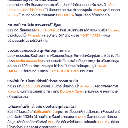
มองหาปากกาดีๆ ดินสอหลากหลาย หรืออุปกรณ์สำนักงานครบครัน B2S มี
เครื่อง
เขียนและอุปกรณ์สำนักงาน
ให้เลือกมากมาย ตั้งแต่ปากกาลูกลื่น
Parker
ชุดดินสอกด
Rotring
ไปจนถึงกระดาษถ่ายเอกสาร
DOUBLE A
ให้คุณเลือกใช้ได้อย่างจุใจ
งานศิลป์ งานฝีมือ สร้างสรรค์ไม่รู้จบ
B2S จัดเต็มอุปกรณ์
ศิลปะและงานฝีมือ
สำหรับคนสร้างสรรค์ตัวจริง ทั้งสีไม้
Colleen
,
ขาตั้งไม้บนโต๊ะ
Pyramid
และอุปกรณ์ DIY ต่างๆ จาก
MONT MARTE
ให้คุณ
สร้างสรรค์ได้อย่างไร้ขีดจำกัด
ของเล่นและของขวัญ สุดพิเศษทุกเทศกาล
มองหาของเล่นเสริมพัฒนาการ หรือของขวัญสุดพิเศษสำหรับทุกโอกาส B2S เราคัด
สรร
ของเล่นและของขวัญ
หลากหลายสไตล์ เหมาะสำหรับทุกเพศทุกวัย สร้างความสุข
และรอยยิ้มให้กับคนพิเศษของคุณ ไม่ว่าจะเป็น กระเป๋าเก็บอุณหภูมิ
KAKAO
FRIENDS
หรือเกมจดหมายรัก
SIAM BOARDGAMES
เรามีครบ!
ของใช้ในบ้าน ไอเทมที่ช่วยให้ชีวิตสะดวกสบายขึ้น
ที่ B2S เรามี
ของใช้ในบ้าน
ครบครัน ไม่ว่าจะเป็นกาต้มน้ำ
Anitech
, เครื่องฟอกอากาศ
Xiaomi
, หน้ากากอนามัยทางการแพทย์
Double A Care
และสินค้าอื่น ๆ อีกมากมาย
ให้คุณเลือกสรร
ไอทีและแก็ดเจ็ต ล้ำสมัย ตอบโจทย์ทุกไลฟ์สไตล์
B2S ได้คัดสรรสินค้า
ไอทีและแก็ดเจ็ต
คุณภาพเยี่ยมมาให้คุณเลือกสรร เพื่อตอบโจทย์
ทุกไลฟ์สไตล์ดิจิทัล ไม่ว่าจะเป็น เครื่องทำลายเอกสาร
NEO
เพื่อความปลอดภัยของ
ข้อมูล, เอ็กซ์เทอนัลฮาร์ดดิสก์
WD
, หรือ คีย์บอร์ดไร้สายเมาส์คอมโบ
GEEZER
ที่ช่วย
ให้การทำงานของคุณสะดวกสบายยิ่งขึ้น