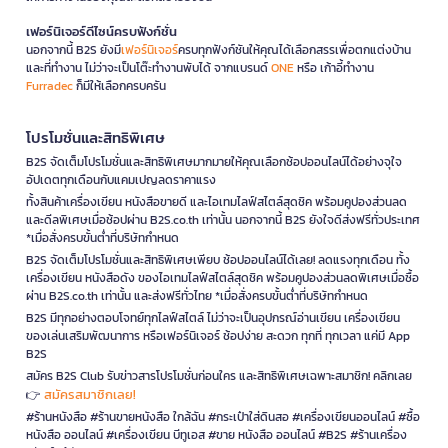
เฟอร์นิเจอร์ดีไซน์ครบฟังก์ชั่น
นอกจากนี้ B2S ยังมี
เฟอร์นิเจอร์
ครบทุกฟังก์ชันให้คุณได้เลือกสรรเพื่อตกแต่งบ้าน
และที่ทำงาน ไม่ว่าจะเป็นโต๊ะทำงานพับได้ จากแบรนด์
ONE
หรือ เก้าอี้ทำงาน
Furradec
ก็มีให้เลือกครบครัน
โปรโมชั่นและสิทธิพิเศษ
B2S จัดเต็มโปรโมชั่นและสิทธิพิเศษมากมายให้คุณเลือกช้อปออนไลน์ได้อย่างจุใจ
อัปเดตทุกเดือนกับแคมเปญลดราคาแรง
ทั้งสินค้าเครื่องเขียน หนังสือขายดี และไอเทมไลฟ์สไตล์สุดชิค พร้อมคูปองส่วนลด
และดีลพิเศษเมื่อช้อปผ่าน B2S.co.th เท่านั้น นอกจากนี้ B2S ยังใจดีส่งฟรีทั่วประเทศ
*เมื่อสั่งครบขั้นต่ำที่บริษัทกำหนด
B2S จัดเต็มโปรโมชั่นและสิทธิพิเศษเพียบ ช้อปออนไลน์ได้เลย! ลดแรงทุกเดือน ทั้ง
เครื่องเขียน หนังสือดัง ของไอเทมไลฟ์สไตล์สุดชิค พร้อมคูปองส่วนลดพิเศษเมื่อซื้อ
ผ่าน B2S.co.th เท่านั้น และส่งฟรีทั่วไทย *เมื่อสั่งครบขั้นต่ำที่บริษัทกำหนด
B2S มีทุกอย่างตอบโจทย์ทุกไลฟ์สไตล์ ไม่ว่าจะเป็นอุปกรณ์อ่านเขียน เครื่องเขียน
ของเล่นเสริมพัฒนาการ หรือเฟอร์นิเจอร์ ช้อปง่าย สะดวก ทุกที่ ทุกเวลา แค่มี App
B2S
สมัคร B2S Club รับข่าวสารโปรโมชั่นก่อนใคร และสิทธิพิเศษเฉพาะสมาชิก! คลิกเลย
สมัครสมาชิกเลย!
👉
#ร้านหนังสือ #ร้านขายหนังสือ ใกล้ฉัน #กระเป๋าใส่ดินสอ #เครื่องเขียนออนไลน์ #ซื้อ
หนังสือ ออนไลน์ #เครื่องเขียน บีทูเอส #ขาย หนังสือ ออนไลน์ #B2S #ร้านเครื่อง