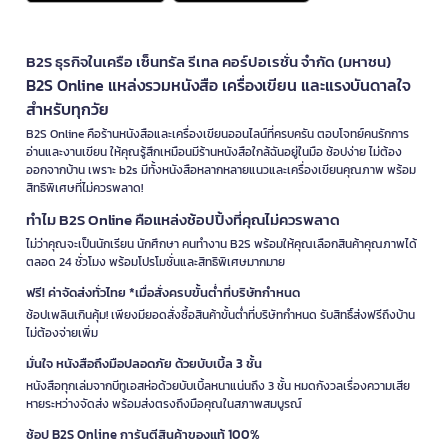
B2S ธุรกิจในเครือ เซ็นทรัล รีเทล คอร์ปอเรชั่น จำกัด (มหาชน)
B2S Online แหล่งรวมหนังสือ เครื่องเขียน และแรงบันดาลใจ
สำหรับทุกวัย
B2S Online คือร้านหนังสือและเครื่องเขียนออนไลน์ที่ครบครัน ตอบโจทย์คนรักการ
อ่านและงานเขียน ให้คุณรู้สึกเหมือนมีร้านหนังสือใกล้ฉันอยู่ในมือ ช้อปง่าย ไม่ต้อง
ออกจากบ้าน เพราะ b2s มีทั้งหนังสือหลากหลายแนวและเครื่องเขียนคุณภาพ พร้อม
สิทธิพิเศษที่ไม่ควรพลาด!
ทำไม B2S Online คือแหล่งช้อปปิ้งที่คุณไม่ควรพลาด
ไม่ว่าคุณจะเป็นนักเรียน นักศึกษา คนทำงาน B2S พร้อมให้คุณเลือกสินค้าคุณภาพได้
ตลอด 24 ชั่วโมง พร้อมโปรโมชั่นและสิทธิพิเศษมากมาย
ฟรี! ค่าจัดส่งทั่วไทย *เมื่อสั่งครบขั้นต่ำที่บริษัทกำหนด
ช้อปเพลินเกินคุ้ม! เพียงมียอดสั่งซื้อสินค้าขั้นต่ำที่บริษัทกำหนด รับสิทธิ์ส่งฟรีถึงบ้าน
ไม่ต้องจ่ายเพิ่ม
มั่นใจ หนังสือถึงมือปลอดภัย ด้วยบับเบิ้ล 3 ชั้น
หนังสือทุกเล่มจากบีทูเอสห่อด้วยบับเบิ้ลหนาแน่นถึง 3 ชั้น หมดกังวลเรื่องความเสีย
หายระหว่างจัดส่ง พร้อมส่งตรงถึงมือคุณในสภาพสมบูรณ์
ช้อป B2S Online การันตีสินค้าของแท้ 100%