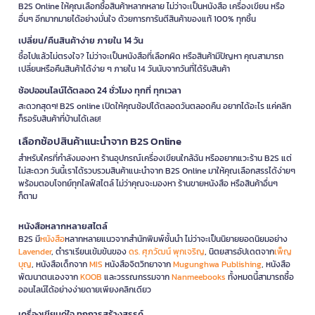
B2S Online ให้คุณเลือกซื้อสินค้าหลากหลาย ไม่ว่าจะเป็นหนังสือ เครื่องเขียน หรือ
อื่นๆ อีกมากมายได้อย่างมั่นใจ ด้วยการการันตีสินค้าของแท้ 100% ทุกชิ้น
เปลี่ยน/คืนสินค้าง่าย ภายใน 14 วัน
ซื้อไปแล้วไม่ตรงใจ? ไม่ว่าจะเป็นหนังสือที่เลือกผิด หรือสินค้ามีปัญหา คุณสามารถ
เปลี่ยนหรือคืนสินค้าได้ง่าย ๆ ภายใน 14 วันนับจากวันที่ได้รับสินค้า
ช้อปออนไลน์ได้ตลอด 24 ชั่วโมง ทุกที่ ทุกเวลา
สะดวกสุดๆ! B2S online เปิดให้คุณช้อปได้ตลอดวันตลอดคืน อยากได้อะไร แค่คลิก
ก็รอรับสินค้าที่บ้านได้เลย!
เลือกช้อปสินค้าแนะนำจาก B2S Online
สำหรับใครที่กำลังมองหา ร้านอุปกรณ์เครื่องเขียนใกล้ฉัน หรืออยากแวะร้าน B2S แต่
ไม่สะดวก วันนี้เราได้รวบรวมสินค้าแนะนำจาก B2S Online มาให้คุณเลือกสรรได้ง่ายๆ
พร้อมตอบโจทย์ทุกไลฟ์สไตล์ ไม่ว่าคุณจะมองหา ร้านขายหนังสือ หรือสินค้าอื่นๆ
ก็ตาม
หนังสือหลากหลายสไตล์
B2S มี
หนังสือ
หลากหลายแนวจากสำนักพิมพ์ชั้นนำ ไม่ว่าจะเป็นนิยายยอดนิยมอย่าง
Lavender
, ตำราเรียนเข้มข้นของ
ดร. ศุภวัฒน์ พุกเจริญ
, นิตยสารอัปเดตจาก
เพ็ญ
บุญ
, หนังสือเด็กจาก
MIS
หนังสือจิตวิทยาจาก
Mugunghwa Publishing
, หนังสือ
พัฒนาตนเองจาก
KOOB
และวรรณกรรมจาก
Nanmeebooks
ทั้งหมดนี้สามารถซื้อ
ออนไลน์ได้อย่างง่ายดายเพียงคลิกเดียว
เครื่องเขียนคู่ใจ ทุกการสร้างสรรค์