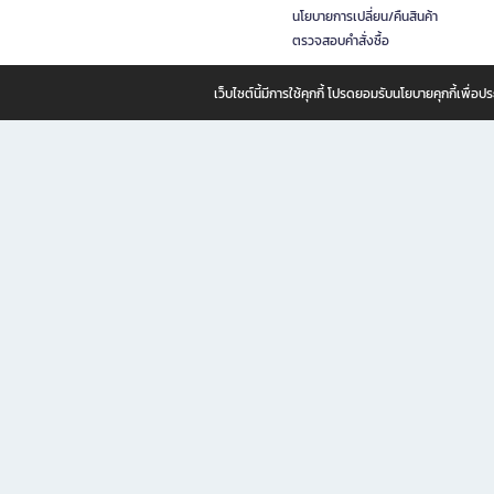
นโยบายการเปลี่ยน/คืนสินค้า
ตรวจสอบคำสั่งซื้อ
เว็บไซต์นี้มีการใช้คุกกี้ โปรดยอมรับนโยบายคุกกี้เพื่
B2S ธุรกิจในเครือ เซ็นทรัล รีเทล คอร์ปอเรชั่น จำกัด (มหาชน)
B2S Online แหล่งรวมหนังสือ เครื่องเขียน และแรงบันดาลใจสำหรับ
B2S Online คือร้านหนังสือและเครื่องเขียนออนไลน์ที่ครบครัน ตอบโจทย์คนรักการอ่านและงานเ
ทำไม B2S Online คือแหล่งช้อปปิ้งที่คุณไม่ควรพลาด
ไม่ว่าคุณจะเป็นนักเรียน นักศึกษา คนทำงาน B2S พร้อมให้คุณเลือกสินค้าคุณภาพได้ตลอด 24