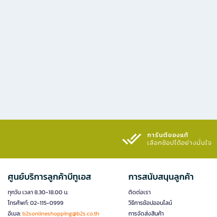
การันตีของแท้
เลือกช้อปได้อย่างมั่นใจ​
ศูนย์บริการลูกค้าบีทูเอส
การสนับสนุนลูกค้า
ทุกวัน เวลา 8.30-18.00 น.
ติดต่อเรา
โทรศัพท์: 02-115-0999
วิธีการช้อปออนไลน์
อีเมล:
b2sonlineshopping@b2s.co.th
การจัดส่งสินค้า