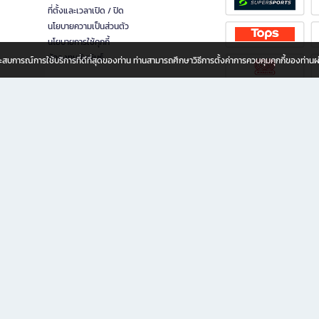
ที่ตั้งและเวลาเปิด / ปิด
นโยบายความเป็นส่วนตัว
นโยบายการใช้คุกกี้
นักลงทุนสัมพันธ์
อประสบการณ์การใช้บริการที่ดีที่สุดของท่าน ท่านสามารถศึกษาวิธีการตั้งค่าการควบคุมคุกกี้ของท่าน
ทุกวัย
ขียน ให้คุณรู้สึกเหมือนมีร้านหนังสือใกล้ฉันอยู่ในมือ ช้อปง่าย ไม่ต้องออกจากบ้าน เพราะ b2
 ชั่วโมง พร้อมโปรโมชั่นและสิทธิพิเศษมากมาย