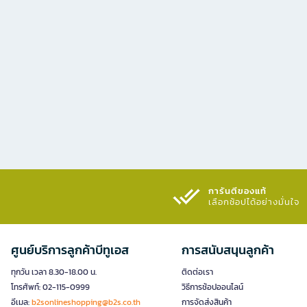
การันตีของแท้
เลือกช้อปได้อย่างมั่นใจ​
ศูนย์บริการลูกค้าบีทูเอส
การสนับสนุนลูกค้า
ทุกวัน เวลา 8.30-18.00 น.
ติดต่อเรา
โทรศัพท์: 02-115-0999
วิธีการช้อปออนไลน์
อีเมล:
b2sonlineshopping@b2s.co.th
การจัดส่งสินค้า