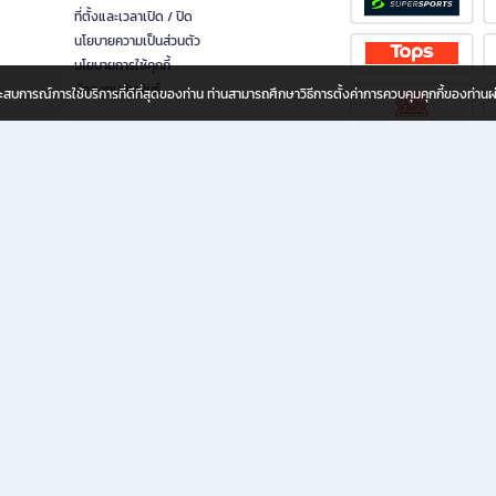
ที่ตั้งและเวลาเปิด / ปิด
นโยบายความเป็นส่วนตัว
นโยบายการใช้คุกกี้
นักลงทุนสัมพันธ์
อประสบการณ์การใช้บริการที่ดีที่สุดของท่าน ท่านสามารถศึกษาวิธีการตั้งค่าการควบคุมคุกกี้ของท่าน
ทุกวัย
ขียน ให้คุณรู้สึกเหมือนมีร้านหนังสือใกล้ฉันอยู่ในมือ ช้อปง่าย ไม่ต้องออกจากบ้าน เพราะ b2
 ชั่วโมง พร้อมโปรโมชั่นและสิทธิพิเศษมากมาย