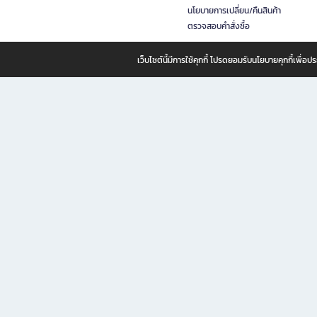
นโยบายการเปลี่ยน/คืนสินค้า
ตรวจสอบคำสั่งซื้อ
เว็บไซต์นี้มีการใช้คุกกี้ โปรดยอมรับนโยบายคุกกี้เพื่
B2S ธุรกิจในเครือ เซ็นทรัล รีเทล คอร์ปอเรชั่น จำกัด (มหาชน)
B2S Online แหล่งรวมหนังสือ เครื่องเขียน และแรงบันดาลใจสำหรับ
B2S Online คือร้านหนังสือและเครื่องเขียนออนไลน์ที่ครบครัน ตอบโจทย์คนรักการอ่านและงานเ
ทำไม B2S Online คือแหล่งช้อปปิ้งที่คุณไม่ควรพลาด
ไม่ว่าคุณจะเป็นนักเรียน นักศึกษา คนทำงาน B2S พร้อมให้คุณเลือกสินค้าคุณภาพได้ตลอด 24