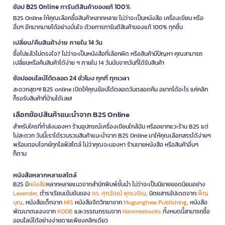
ช้อป B2S Online การันตีสินค้าของแท้ 100%
B2S Online ให้คุณเลือกซื้อสินค้าหลากหลาย ไม่ว่าจะเป็นหนังสือ เครื่องเขียน หรือ
อื่นๆ อีกมากมายได้อย่างมั่นใจ ด้วยการการันตีสินค้าของแท้ 100% ทุกชิ้น
เปลี่ยน/คืนสินค้าง่าย ภายใน 14 วัน
ซื้อไปแล้วไม่ตรงใจ? ไม่ว่าจะเป็นหนังสือที่เลือกผิด หรือสินค้ามีปัญหา คุณสามารถ
เปลี่ยนหรือคืนสินค้าได้ง่าย ๆ ภายใน 14 วันนับจากวันที่ได้รับสินค้า
ช้อปออนไลน์ได้ตลอด 24 ชั่วโมง ทุกที่ ทุกเวลา
สะดวกสุดๆ! B2S online เปิดให้คุณช้อปได้ตลอดวันตลอดคืน อยากได้อะไร แค่คลิก
ก็รอรับสินค้าที่บ้านได้เลย!
เลือกช้อปสินค้าแนะนำจาก B2S Online
สำหรับใครที่กำลังมองหา ร้านอุปกรณ์เครื่องเขียนใกล้ฉัน หรืออยากแวะร้าน B2S แต่
ไม่สะดวก วันนี้เราได้รวบรวมสินค้าแนะนำจาก B2S Online มาให้คุณเลือกสรรได้ง่ายๆ
พร้อมตอบโจทย์ทุกไลฟ์สไตล์ ไม่ว่าคุณจะมองหา ร้านขายหนังสือ หรือสินค้าอื่นๆ
ก็ตาม
หนังสือหลากหลายสไตล์
B2S มี
หนังสือ
หลากหลายแนวจากสำนักพิมพ์ชั้นนำ ไม่ว่าจะเป็นนิยายยอดนิยมอย่าง
Lavender
, ตำราเรียนเข้มข้นของ
ดร. ศุภวัฒน์ พุกเจริญ
, นิตยสารอัปเดตจาก
เพ็ญ
บุญ
, หนังสือเด็กจาก
MIS
หนังสือจิตวิทยาจาก
Mugunghwa Publishing
, หนังสือ
พัฒนาตนเองจาก
KOOB
และวรรณกรรมจาก
Nanmeebooks
ทั้งหมดนี้สามารถซื้อ
ออนไลน์ได้อย่างง่ายดายเพียงคลิกเดียว