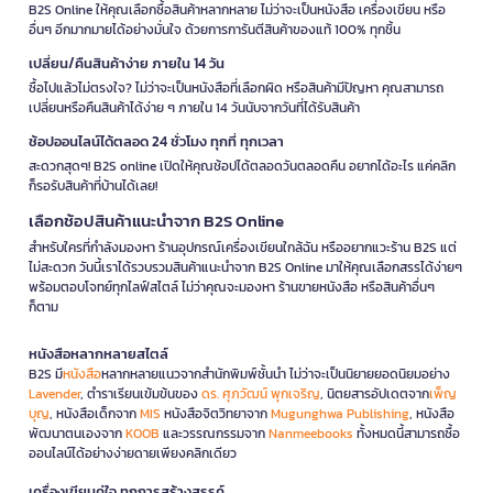
B2S Online ให้คุณเลือกซื้อสินค้าหลากหลาย ไม่ว่าจะเป็นหนังสือ เครื่องเขียน หรือ
อื่นๆ อีกมากมายได้อย่างมั่นใจ ด้วยการการันตีสินค้าของแท้ 100% ทุกชิ้น
เปลี่ยน/คืนสินค้าง่าย ภายใน 14 วัน
ซื้อไปแล้วไม่ตรงใจ? ไม่ว่าจะเป็นหนังสือที่เลือกผิด หรือสินค้ามีปัญหา คุณสามารถ
เปลี่ยนหรือคืนสินค้าได้ง่าย ๆ ภายใน 14 วันนับจากวันที่ได้รับสินค้า
ช้อปออนไลน์ได้ตลอด 24 ชั่วโมง ทุกที่ ทุกเวลา
สะดวกสุดๆ! B2S online เปิดให้คุณช้อปได้ตลอดวันตลอดคืน อยากได้อะไร แค่คลิก
ก็รอรับสินค้าที่บ้านได้เลย!
เลือกช้อปสินค้าแนะนำจาก B2S Online
สำหรับใครที่กำลังมองหา ร้านอุปกรณ์เครื่องเขียนใกล้ฉัน หรืออยากแวะร้าน B2S แต่
ไม่สะดวก วันนี้เราได้รวบรวมสินค้าแนะนำจาก B2S Online มาให้คุณเลือกสรรได้ง่ายๆ
พร้อมตอบโจทย์ทุกไลฟ์สไตล์ ไม่ว่าคุณจะมองหา ร้านขายหนังสือ หรือสินค้าอื่นๆ
ก็ตาม
หนังสือหลากหลายสไตล์
B2S มี
หนังสือ
หลากหลายแนวจากสำนักพิมพ์ชั้นนำ ไม่ว่าจะเป็นนิยายยอดนิยมอย่าง
Lavender
, ตำราเรียนเข้มข้นของ
ดร. ศุภวัฒน์ พุกเจริญ
, นิตยสารอัปเดตจาก
เพ็ญ
บุญ
, หนังสือเด็กจาก
MIS
หนังสือจิตวิทยาจาก
Mugunghwa Publishing
, หนังสือ
พัฒนาตนเองจาก
KOOB
และวรรณกรรมจาก
Nanmeebooks
ทั้งหมดนี้สามารถซื้อ
ออนไลน์ได้อย่างง่ายดายเพียงคลิกเดียว
เครื่องเขียนคู่ใจ ทุกการสร้างสรรค์