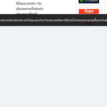
ที่ตั้งและเวลาเปิด / ปิด
นโยบายความเป็นส่วนตัว
นโยบายการใช้คุกกี้
นักลงทุนสัมพันธ์
อประสบการณ์การใช้บริการที่ดีที่สุดของท่าน ท่านสามารถศึกษาวิธีการตั้งค่าการควบคุมคุกกี้ของท่าน
ทุกวัย
ขียน ให้คุณรู้สึกเหมือนมีร้านหนังสือใกล้ฉันอยู่ในมือ ช้อปง่าย ไม่ต้องออกจากบ้าน เพราะ b2
 ชั่วโมง พร้อมโปรโมชั่นและสิทธิพิเศษมากมาย