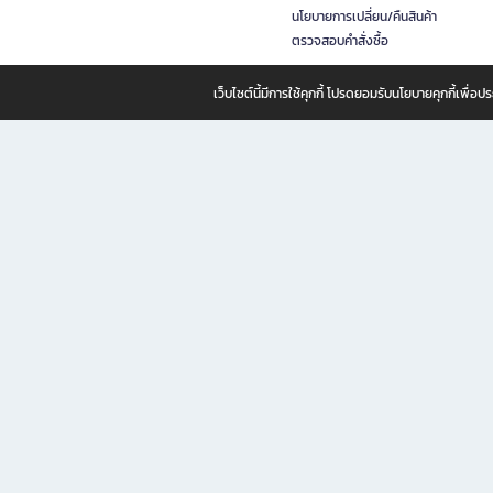
นโยบายการเปลี่ยน/คืนสินค้า
ตรวจสอบคำสั่งซื้อ
เว็บไซต์นี้มีการใช้คุกกี้ โปรดยอมรับนโยบายคุกกี้เพื่
B2S ธุรกิจในเครือ เซ็นทรัล รีเทล คอร์ปอเรชั่น จำกัด (มหาชน)
B2S Online แหล่งรวมหนังสือ เครื่องเขียน และแรงบันดาลใจสำหรับ
B2S Online คือร้านหนังสือและเครื่องเขียนออนไลน์ที่ครบครัน ตอบโจทย์คนรักการอ่านและงานเ
ทำไม B2S Online คือแหล่งช้อปปิ้งที่คุณไม่ควรพลาด
ไม่ว่าคุณจะเป็นนักเรียน นักศึกษา คนทำงาน B2S พร้อมให้คุณเลือกสินค้าคุณภาพได้ตลอด 24