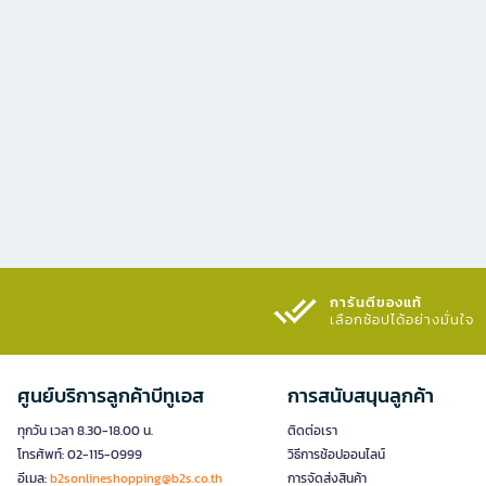
การันตีของแท้
เลือกช้อปได้อย่างมั่นใจ​
ศูนย์บริการลูกค้าบีทูเอส
การสนับสนุนลูกค้า
ทุกวัน เวลา 8.30-18.00 น.
ติดต่อเรา
โทรศัพท์: 02-115-0999
วิธีการช้อปออนไลน์
อีเมล:
b2sonlineshopping@b2s.co.th
การจัดส่งสินค้า