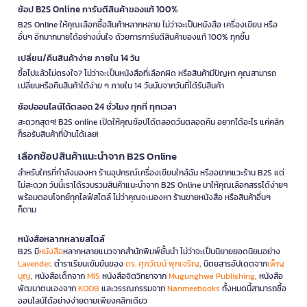
ช้อป B2S Online การันตีสินค้าของแท้ 100%
B2S Online ให้คุณเลือกซื้อสินค้าหลากหลาย ไม่ว่าจะเป็นหนังสือ เครื่องเขียน หรือ
อื่นๆ อีกมากมายได้อย่างมั่นใจ ด้วยการการันตีสินค้าของแท้ 100% ทุกชิ้น
เปลี่ยน/คืนสินค้าง่าย ภายใน 14 วัน
ซื้อไปแล้วไม่ตรงใจ? ไม่ว่าจะเป็นหนังสือที่เลือกผิด หรือสินค้ามีปัญหา คุณสามารถ
เปลี่ยนหรือคืนสินค้าได้ง่าย ๆ ภายใน 14 วันนับจากวันที่ได้รับสินค้า
ช้อปออนไลน์ได้ตลอด 24 ชั่วโมง ทุกที่ ทุกเวลา
สะดวกสุดๆ! B2S online เปิดให้คุณช้อปได้ตลอดวันตลอดคืน อยากได้อะไร แค่คลิก
ก็รอรับสินค้าที่บ้านได้เลย!
เลือกช้อปสินค้าแนะนำจาก B2S Online
สำหรับใครที่กำลังมองหา ร้านอุปกรณ์เครื่องเขียนใกล้ฉัน หรืออยากแวะร้าน B2S แต่
ไม่สะดวก วันนี้เราได้รวบรวมสินค้าแนะนำจาก B2S Online มาให้คุณเลือกสรรได้ง่ายๆ
พร้อมตอบโจทย์ทุกไลฟ์สไตล์ ไม่ว่าคุณจะมองหา ร้านขายหนังสือ หรือสินค้าอื่นๆ
ก็ตาม
หนังสือหลากหลายสไตล์
B2S มี
หนังสือ
หลากหลายแนวจากสำนักพิมพ์ชั้นนำ ไม่ว่าจะเป็นนิยายยอดนิยมอย่าง
Lavender
, ตำราเรียนเข้มข้นของ
ดร. ศุภวัฒน์ พุกเจริญ
, นิตยสารอัปเดตจาก
เพ็ญ
บุญ
, หนังสือเด็กจาก
MIS
หนังสือจิตวิทยาจาก
Mugunghwa Publishing
, หนังสือ
พัฒนาตนเองจาก
KOOB
และวรรณกรรมจาก
Nanmeebooks
ทั้งหมดนี้สามารถซื้อ
ออนไลน์ได้อย่างง่ายดายเพียงคลิกเดียว