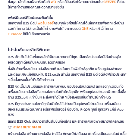
ข้อมูล, เอ็กซ์เทอนัลฮาร์ดดิสก์
WD
, หรือ คีย์บอร์ดไร้สายเมาส์คอมโบ
GEEZER
ที่ช่วย
ให้การทำงานของคุณสะดวกสบายยิ่งขึ้น
เฟอร์นิเจอร์ดีไซน์ครบฟังก์ชั่น
นอกจากนี้ B2S ยังมี
เฟอร์นิเจอร์
ครบทุกฟังก์ชันให้คุณได้เลือกสรรเพื่อตกแต่งบ้าน
และที่ทำงาน ไม่ว่าจะเป็นโต๊ะทำงานพับได้ จากแบรนด์
ONE
หรือ เก้าอี้ทำงาน
Furradec
ก็มีให้เลือกครบครัน
โปรโมชั่นและสิทธิพิเศษ
B2S จัดเต็มโปรโมชั่นและสิทธิพิเศษมากมายให้คุณเลือกช้อปออนไลน์ได้อย่างจุใจ
อัปเดตทุกเดือนกับแคมเปญลดราคาแรง
ทั้งสินค้าเครื่องเขียน หนังสือขายดี และไอเทมไลฟ์สไตล์สุดชิค พร้อมคูปองส่วนลด
และดีลพิเศษเมื่อช้อปผ่าน B2S.co.th เท่านั้น นอกจากนี้ B2S ยังใจดีส่งฟรีทั่วประเทศ
*เมื่อสั่งครบขั้นต่ำที่บริษัทกำหนด
B2S จัดเต็มโปรโมชั่นและสิทธิพิเศษเพียบ ช้อปออนไลน์ได้เลย! ลดแรงทุกเดือน ทั้ง
เครื่องเขียน หนังสือดัง ของไอเทมไลฟ์สไตล์สุดชิค พร้อมคูปองส่วนลดพิเศษเมื่อซื้อ
ผ่าน B2S.co.th เท่านั้น และส่งฟรีทั่วไทย *เมื่อสั่งครบขั้นต่ำที่บริษัทกำหนด
B2S มีทุกอย่างตอบโจทย์ทุกไลฟ์สไตล์ ไม่ว่าจะเป็นอุปกรณ์อ่านเขียน เครื่องเขียน
ของเล่นเสริมพัฒนาการ หรือเฟอร์นิเจอร์ ช้อปง่าย สะดวก ทุกที่ ทุกเวลา แค่มี App
B2S
สมัคร B2S Club รับข่าวสารโปรโมชั่นก่อนใคร และสิทธิพิเศษเฉพาะสมาชิก! คลิกเลย
สมัครสมาชิกเลย!
👉
#ร้านหนังสือ #ร้านขายหนังสือ ใกล้ฉัน #กระเป๋าใส่ดินสอ #เครื่องเขียนออนไลน์ #ซื้อ