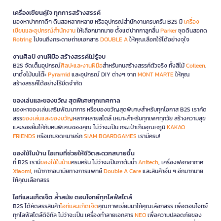
เครื่องเขียนคู่ใจ ทุกการสร้างสรรค์
มองหาปากกาดีๆ ดินสอหลากหลาย หรืออุปกรณ์สำนักงานครบครัน B2S มี
เครื่อง
เขียนและอุปกรณ์สำนักงาน
ให้เลือกมากมาย ตั้งแต่ปากกาลูกลื่น
Parker
ชุดดินสอกด
Rotring
ไปจนถึงกระดาษถ่ายเอกสาร
DOUBLE A
ให้คุณเลือกใช้ได้อย่างจุใจ
งานศิลป์ งานฝีมือ สร้างสรรค์ไม่รู้จบ
B2S จัดเต็มอุปกรณ์
ศิลปะและงานฝีมือ
สำหรับคนสร้างสรรค์ตัวจริง ทั้งสีไม้
Colleen
,
ขาตั้งไม้บนโต๊ะ
Pyramid
และอุปกรณ์ DIY ต่างๆ จาก
MONT MARTE
ให้คุณ
สร้างสรรค์ได้อย่างไร้ขีดจำกัด
ของเล่นและของขวัญ สุดพิเศษทุกเทศกาล
มองหาของเล่นเสริมพัฒนาการ หรือของขวัญสุดพิเศษสำหรับทุกโอกาส B2S เราคัด
สรร
ของเล่นและของขวัญ
หลากหลายสไตล์ เหมาะสำหรับทุกเพศทุกวัย สร้างความสุข
และรอยยิ้มให้กับคนพิเศษของคุณ ไม่ว่าจะเป็น กระเป๋าเก็บอุณหภูมิ
KAKAO
FRIENDS
หรือเกมจดหมายรัก
SIAM BOARDGAMES
เรามีครบ!
ของใช้ในบ้าน ไอเทมที่ช่วยให้ชีวิตสะดวกสบายขึ้น
ที่ B2S เรามี
ของใช้ในบ้าน
ครบครัน ไม่ว่าจะเป็นกาต้มน้ำ
Anitech
, เครื่องฟอกอากาศ
Xiaomi
, หน้ากากอนามัยทางการแพทย์
Double A Care
และสินค้าอื่น ๆ อีกมากมาย
ให้คุณเลือกสรร
ไอทีและแก็ดเจ็ต ล้ำสมัย ตอบโจทย์ทุกไลฟ์สไตล์
B2S ได้คัดสรรสินค้า
ไอทีและแก็ดเจ็ต
คุณภาพเยี่ยมมาให้คุณเลือกสรร เพื่อตอบโจทย์
ทุกไลฟ์สไตล์ดิจิทัล ไม่ว่าจะเป็น เครื่องทำลายเอกสาร
NEO
เพื่อความปลอดภัยของ