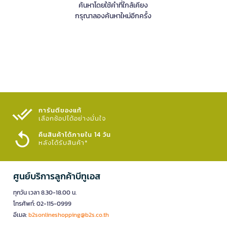
ค้นหาโดยใช้คำที่ใกล้เคียง
กรุณาลองค้นหาใหม่อีกครั้ง
การันตีของแท้
เลือกช้อปได้อย่างมั่นใจ​
คืนสินค้าได้ภายใน 14 วัน
หลังได้รับสินค้า*
ศูนย์บริการลูกค้าบีทูเอส
ทุกวัน เวลา 8.30-18.00 น.
โทรศัพท์: 02-115-0999
อีเมล:
b2sonlineshopping@b2s.co.th