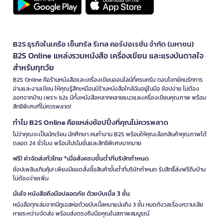
B2S ธุรกิจในเครือ เซ็นทรัล รีเทล คอร์ปอเรชั่น จำกัด (มหาชน)
B2S Online แหล่งรวมหนังสือ เครื่องเขียน และแรงบันดาลใจ
สำหรับทุกวัย
B2S Online คือร้านหนังสือและเครื่องเขียนออนไลน์ที่ครบครัน ตอบโจทย์คนรักการ
อ่านและงานเขียน ให้คุณรู้สึกเหมือนมีร้านหนังสือใกล้ฉันอยู่ในมือ ช้อปง่าย ไม่ต้อง
ออกจากบ้าน เพราะ b2s มีทั้งหนังสือหลากหลายแนวและเครื่องเขียนคุณภาพ พร้อม
สิทธิพิเศษที่ไม่ควรพลาด!
ทำไม B2S Online คือแหล่งช้อปปิ้งที่คุณไม่ควรพลาด
ไม่ว่าคุณจะเป็นนักเรียน นักศึกษา คนทำงาน B2S พร้อมให้คุณเลือกสินค้าคุณภาพได้
ตลอด 24 ชั่วโมง พร้อมโปรโมชั่นและสิทธิพิเศษมากมาย
ฟรี! ค่าจัดส่งทั่วไทย *เมื่อสั่งครบขั้นต่ำที่บริษัทกำหนด
ช้อปเพลินเกินคุ้ม! เพียงมียอดสั่งซื้อสินค้าขั้นต่ำที่บริษัทกำหนด รับสิทธิ์ส่งฟรีถึงบ้าน
ไม่ต้องจ่ายเพิ่ม
มั่นใจ หนังสือถึงมือปลอดภัย ด้วยบับเบิ้ล 3 ชั้น
หนังสือทุกเล่มจากบีทูเอสห่อด้วยบับเบิ้ลหนาแน่นถึง 3 ชั้น หมดกังวลเรื่องความเสีย
หายระหว่างจัดส่ง พร้อมส่งตรงถึงมือคุณในสภาพสมบูรณ์