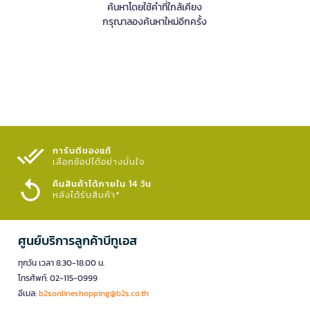
ค้นหาโดยใช้คำที่ใกล้เคียง
กรุณาลองค้นหาใหม่อีกครั้ง
การันตีของแท้
เลือกช้อปได้อย่างมั่นใจ​
คืนสินค้าได้ภายใน 14 วัน
หลังได้รับสินค้า*
ศูนย์บริการลูกค้าบีทูเอส
ทุกวัน เวลา 8.30-18.00 น.
โทรศัพท์: 02-115-0999
อีเมล:
b2sonlineshopping@b2s.co.th