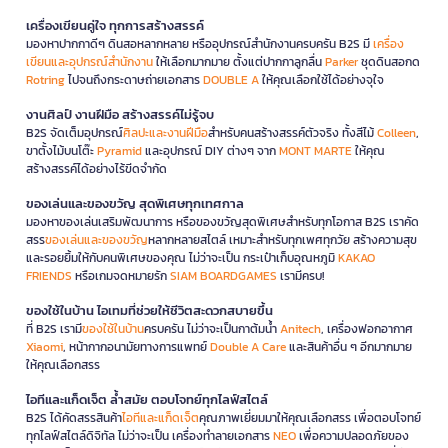
เครื่องเขียนคู่ใจ ทุกการสร้างสรรค์
มองหาปากกาดีๆ ดินสอหลากหลาย หรืออุปกรณ์สำนักงานครบครัน B2S มี
เครื่อง
เขียนและอุปกรณ์สำนักงาน
ให้เลือกมากมาย ตั้งแต่ปากกาลูกลื่น
Parker
ชุดดินสอกด
Rotring
ไปจนถึงกระดาษถ่ายเอกสาร
DOUBLE A
ให้คุณเลือกใช้ได้อย่างจุใจ
งานศิลป์ งานฝีมือ สร้างสรรค์ไม่รู้จบ
B2S จัดเต็มอุปกรณ์
ศิลปะและงานฝีมือ
สำหรับคนสร้างสรรค์ตัวจริง ทั้งสีไม้
Colleen
,
ขาตั้งไม้บนโต๊ะ
Pyramid
และอุปกรณ์ DIY ต่างๆ จาก
MONT MARTE
ให้คุณ
สร้างสรรค์ได้อย่างไร้ขีดจำกัด
ของเล่นและของขวัญ สุดพิเศษทุกเทศกาล
มองหาของเล่นเสริมพัฒนาการ หรือของขวัญสุดพิเศษสำหรับทุกโอกาส B2S เราคัด
สรร
ของเล่นและของขวัญ
หลากหลายสไตล์ เหมาะสำหรับทุกเพศทุกวัย สร้างความสุข
และรอยยิ้มให้กับคนพิเศษของคุณ ไม่ว่าจะเป็น กระเป๋าเก็บอุณหภูมิ
KAKAO
FRIENDS
หรือเกมจดหมายรัก
SIAM BOARDGAMES
เรามีครบ!
ของใช้ในบ้าน ไอเทมที่ช่วยให้ชีวิตสะดวกสบายขึ้น
ที่ B2S เรามี
ของใช้ในบ้าน
ครบครัน ไม่ว่าจะเป็นกาต้มน้ำ
Anitech
, เครื่องฟอกอากาศ
Xiaomi
, หน้ากากอนามัยทางการแพทย์
Double A Care
และสินค้าอื่น ๆ อีกมากมาย
ให้คุณเลือกสรร
ไอทีและแก็ดเจ็ต ล้ำสมัย ตอบโจทย์ทุกไลฟ์สไตล์
B2S ได้คัดสรรสินค้า
ไอทีและแก็ดเจ็ต
คุณภาพเยี่ยมมาให้คุณเลือกสรร เพื่อตอบโจทย์
ทุกไลฟ์สไตล์ดิจิทัล ไม่ว่าจะเป็น เครื่องทำลายเอกสาร
NEO
เพื่อความปลอดภัยของ