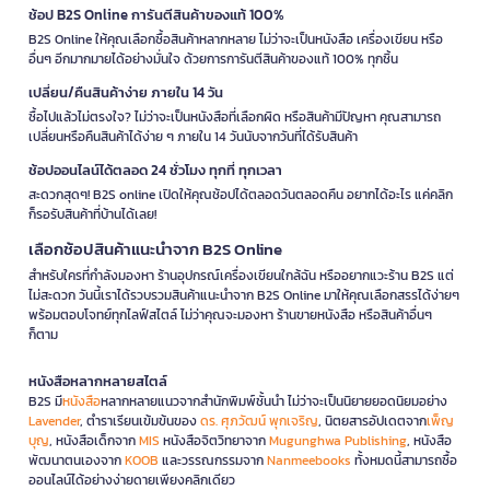
ช้อป B2S Online การันตีสินค้าของแท้ 100%
B2S Online ให้คุณเลือกซื้อสินค้าหลากหลาย ไม่ว่าจะเป็นหนังสือ เครื่องเขียน หรือ
อื่นๆ อีกมากมายได้อย่างมั่นใจ ด้วยการการันตีสินค้าของแท้ 100% ทุกชิ้น
เปลี่ยน/คืนสินค้าง่าย ภายใน 14 วัน
ซื้อไปแล้วไม่ตรงใจ? ไม่ว่าจะเป็นหนังสือที่เลือกผิด หรือสินค้ามีปัญหา คุณสามารถ
เปลี่ยนหรือคืนสินค้าได้ง่าย ๆ ภายใน 14 วันนับจากวันที่ได้รับสินค้า
ช้อปออนไลน์ได้ตลอด 24 ชั่วโมง ทุกที่ ทุกเวลา
สะดวกสุดๆ! B2S online เปิดให้คุณช้อปได้ตลอดวันตลอดคืน อยากได้อะไร แค่คลิก
ก็รอรับสินค้าที่บ้านได้เลย!
เลือกช้อปสินค้าแนะนำจาก B2S Online
สำหรับใครที่กำลังมองหา ร้านอุปกรณ์เครื่องเขียนใกล้ฉัน หรืออยากแวะร้าน B2S แต่
ไม่สะดวก วันนี้เราได้รวบรวมสินค้าแนะนำจาก B2S Online มาให้คุณเลือกสรรได้ง่ายๆ
พร้อมตอบโจทย์ทุกไลฟ์สไตล์ ไม่ว่าคุณจะมองหา ร้านขายหนังสือ หรือสินค้าอื่นๆ
ก็ตาม
หนังสือหลากหลายสไตล์
B2S มี
หนังสือ
หลากหลายแนวจากสำนักพิมพ์ชั้นนำ ไม่ว่าจะเป็นนิยายยอดนิยมอย่าง
Lavender
, ตำราเรียนเข้มข้นของ
ดร. ศุภวัฒน์ พุกเจริญ
, นิตยสารอัปเดตจาก
เพ็ญ
บุญ
, หนังสือเด็กจาก
MIS
หนังสือจิตวิทยาจาก
Mugunghwa Publishing
, หนังสือ
พัฒนาตนเองจาก
KOOB
และวรรณกรรมจาก
Nanmeebooks
ทั้งหมดนี้สามารถซื้อ
ออนไลน์ได้อย่างง่ายดายเพียงคลิกเดียว