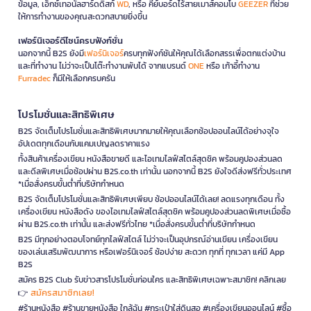
ข้อมูล, เอ็กซ์เทอนัลฮาร์ดดิสก์
WD
, หรือ คีย์บอร์ดไร้สายเมาส์คอมโบ
GEEZER
ที่ช่วย
ให้การทำงานของคุณสะดวกสบายยิ่งขึ้น
เฟอร์นิเจอร์ดีไซน์ครบฟังก์ชั่น
นอกจากนี้ B2S ยังมี
เฟอร์นิเจอร์
ครบทุกฟังก์ชันให้คุณได้เลือกสรรเพื่อตกแต่งบ้าน
และที่ทำงาน ไม่ว่าจะเป็นโต๊ะทำงานพับได้ จากแบรนด์
ONE
หรือ เก้าอี้ทำงาน
Furradec
ก็มีให้เลือกครบครัน
โปรโมชั่นและสิทธิพิเศษ
B2S จัดเต็มโปรโมชั่นและสิทธิพิเศษมากมายให้คุณเลือกช้อปออนไลน์ได้อย่างจุใจ
อัปเดตทุกเดือนกับแคมเปญลดราคาแรง
ทั้งสินค้าเครื่องเขียน หนังสือขายดี และไอเทมไลฟ์สไตล์สุดชิค พร้อมคูปองส่วนลด
และดีลพิเศษเมื่อช้อปผ่าน B2S.co.th เท่านั้น นอกจากนี้ B2S ยังใจดีส่งฟรีทั่วประเทศ
*เมื่อสั่งครบขั้นต่ำที่บริษัทกำหนด
B2S จัดเต็มโปรโมชั่นและสิทธิพิเศษเพียบ ช้อปออนไลน์ได้เลย! ลดแรงทุกเดือน ทั้ง
เครื่องเขียน หนังสือดัง ของไอเทมไลฟ์สไตล์สุดชิค พร้อมคูปองส่วนลดพิเศษเมื่อซื้อ
ผ่าน B2S.co.th เท่านั้น และส่งฟรีทั่วไทย *เมื่อสั่งครบขั้นต่ำที่บริษัทกำหนด
B2S มีทุกอย่างตอบโจทย์ทุกไลฟ์สไตล์ ไม่ว่าจะเป็นอุปกรณ์อ่านเขียน เครื่องเขียน
ของเล่นเสริมพัฒนาการ หรือเฟอร์นิเจอร์ ช้อปง่าย สะดวก ทุกที่ ทุกเวลา แค่มี App
B2S
สมัคร B2S Club รับข่าวสารโปรโมชั่นก่อนใคร และสิทธิพิเศษเฉพาะสมาชิก! คลิกเลย
สมัครสมาชิกเลย!
👉
#ร้านหนังสือ #ร้านขายหนังสือ ใกล้ฉัน #กระเป๋าใส่ดินสอ #เครื่องเขียนออนไลน์ #ซื้อ