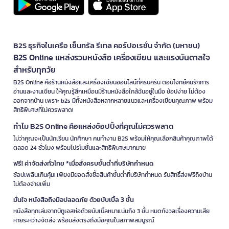
B2S ธุรกิจในเครือ เซ็นทรัล รีเทล คอร์ปอเรชั่น จำกัด (มหาชน)
B2S Online แหล่งรวมหนังสือ เครื่องเขียน และแรงบันดาลใจ
สำหรับทุกวัย
B2S Online คือร้านหนังสือและเครื่องเขียนออนไลน์ที่ครบครัน ตอบโจทย์คนรักการ
อ่านและงานเขียน ให้คุณรู้สึกเหมือนมีร้านหนังสือใกล้ฉันอยู่ในมือ ช้อปง่าย ไม่ต้อง
ออกจากบ้าน เพราะ b2s มีทั้งหนังสือหลากหลายแนวและเครื่องเขียนคุณภาพ พร้อม
สิทธิพิเศษที่ไม่ควรพลาด!
ทำไม B2S Online คือแหล่งช้อปปิ้งที่คุณไม่ควรพลาด
ไม่ว่าคุณจะเป็นนักเรียน นักศึกษา คนทำงาน B2S พร้อมให้คุณเลือกสินค้าคุณภาพได้
ตลอด 24 ชั่วโมง พร้อมโปรโมชั่นและสิทธิพิเศษมากมาย
ฟรี! ค่าจัดส่งทั่วไทย *เมื่อสั่งครบขั้นต่ำที่บริษัทกำหนด
ช้อปเพลินเกินคุ้ม! เพียงมียอดสั่งซื้อสินค้าขั้นต่ำที่บริษัทกำหนด รับสิทธิ์ส่งฟรีถึงบ้าน
ไม่ต้องจ่ายเพิ่ม
มั่นใจ หนังสือถึงมือปลอดภัย ด้วยบับเบิ้ล 3 ชั้น
หนังสือทุกเล่มจากบีทูเอสห่อด้วยบับเบิ้ลหนาแน่นถึง 3 ชั้น หมดกังวลเรื่องความเสีย
หายระหว่างจัดส่ง พร้อมส่งตรงถึงมือคุณในสภาพสมบูรณ์