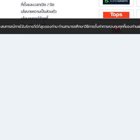
ที่ตั้งและเวลาเปิด / ปิด
นโยบายความเป็นส่วนตัว
นโยบายการใช้คุกกี้
นักลงทุนสัมพันธ์
อประสบการณ์การใช้บริการที่ดีที่สุดของท่าน ท่านสามารถศึกษาวิธีการตั้งค่าการควบคุมคุกกี้ของท่าน
ทุกวัย
ขียน ให้คุณรู้สึกเหมือนมีร้านหนังสือใกล้ฉันอยู่ในมือ ช้อปง่าย ไม่ต้องออกจากบ้าน เพราะ b2
 ชั่วโมง พร้อมโปรโมชั่นและสิทธิพิเศษมากมาย