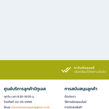
การันตีของแท้
เลือกช้อปได้อย่างมั่นใจ​
ศูนย์บริการลูกค้าบีทูเอส
การสนับสนุนลูกค้า
ทุกวัน เวลา 8.30-18.00 น.
ติดต่อเรา
โทรศัพท์: 02-115-0999
วิธีการช้อปออนไลน์
อีเมล:
b2sonlineshopping@b2s.co.th
การจัดส่งสินค้า