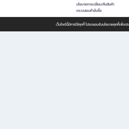
นโยบายการเปลี่ยน/คืนสินค้า
ตรวจสอบคำสั่งซื้อ
เว็บไซต์นี้มีการใช้คุกกี้ โปรดยอมรับนโยบายคุกกี้เพื่
B2S ธุรกิจในเครือ เซ็นทรัล รีเทล คอร์ปอเรชั่น จำกัด (มหาชน)
B2S Online แหล่งรวมหนังสือ เครื่องเขียน และแรงบันดาลใจสำหรับ
B2S Online คือร้านหนังสือและเครื่องเขียนออนไลน์ที่ครบครัน ตอบโจทย์คนรักการอ่านและงานเ
ทำไม B2S Online คือแหล่งช้อปปิ้งที่คุณไม่ควรพลาด
ไม่ว่าคุณจะเป็นนักเรียน นักศึกษา คนทำงาน B2S พร้อมให้คุณเลือกสินค้าคุณภาพได้ตลอด 24