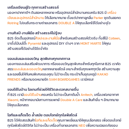
เครื่องเขียนคู่ใจ ทุกการสร้างสรรค์
มองหาปากกาดีๆ ดินสอหลากหลาย หรืออุปกรณ์สำนักงานครบครัน B2S มี
เครื่อง
เขียนและอุปกรณ์สำนักงาน
ให้เลือกมากมาย ตั้งแต่ปากกาลูกลื่น
Parker
ชุดดินสอกด
Rotring
ไปจนถึงกระดาษถ่ายเอกสาร
DOUBLE A
ให้คุณเลือกใช้ได้อย่างจุใจ
งานศิลป์ งานฝีมือ สร้างสรรค์ไม่รู้จบ
B2S จัดเต็มอุปกรณ์
ศิลปะและงานฝีมือ
สำหรับคนสร้างสรรค์ตัวจริง ทั้งสีไม้
Colleen
,
ขาตั้งไม้บนโต๊ะ
Pyramid
และอุปกรณ์ DIY ต่างๆ จาก
MONT MARTE
ให้คุณ
สร้างสรรค์ได้อย่างไร้ขีดจำกัด
ของเล่นและของขวัญ สุดพิเศษทุกเทศกาล
มองหาของเล่นเสริมพัฒนาการ หรือของขวัญสุดพิเศษสำหรับทุกโอกาส B2S เราคัด
สรร
ของเล่นและของขวัญ
หลากหลายสไตล์ เหมาะสำหรับทุกเพศทุกวัย สร้างความสุข
และรอยยิ้มให้กับคนพิเศษของคุณ ไม่ว่าจะเป็น กระเป๋าเก็บอุณหภูมิ
KAKAO
FRIENDS
หรือเกมจดหมายรัก
SIAM BOARDGAMES
เรามีครบ!
ของใช้ในบ้าน ไอเทมที่ช่วยให้ชีวิตสะดวกสบายขึ้น
ที่ B2S เรามี
ของใช้ในบ้าน
ครบครัน ไม่ว่าจะเป็นกาต้มน้ำ
Anitech
, เครื่องฟอกอากาศ
Xiaomi
, หน้ากากอนามัยทางการแพทย์
Double A Care
และสินค้าอื่น ๆ อีกมากมาย
ให้คุณเลือกสรร
ไอทีและแก็ดเจ็ต ล้ำสมัย ตอบโจทย์ทุกไลฟ์สไตล์
B2S ได้คัดสรรสินค้า
ไอทีและแก็ดเจ็ต
คุณภาพเยี่ยมมาให้คุณเลือกสรร เพื่อตอบโจทย์
ทุกไลฟ์สไตล์ดิจิทัล ไม่ว่าจะเป็น เครื่องทำลายเอกสาร
NEO
เพื่อความปลอดภัยของ