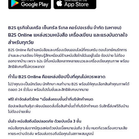
B2S ธุรกิจในเครือ เซ็นทรัล รีเทล คอร์ปอเรชั่น จำกัด (มหาชน)
B2S Online แหล่งรวมหนังสือ เครื่องเขียน และแรงบันดาลใจ
สำหรับทุกวัย
B2S Online คือร้านหนังสือและเครื่องเขียนออนไลน์ที่ครบครัน ตอบโจทย์คนรักการ
อ่านและงานเขียน ให้คุณรู้สึกเหมือนมีร้านหนังสือใกล้ฉันอยู่ในมือ ช้อปง่าย ไม่ต้อง
ออกจากบ้าน เพราะ b2s มีทั้งหนังสือหลากหลายแนวและเครื่องเขียนคุณภาพ พร้อม
สิทธิพิเศษที่ไม่ควรพลาด!
ทำไม B2S Online คือแหล่งช้อปปิ้งที่คุณไม่ควรพลาด
ไม่ว่าคุณจะเป็นนักเรียน นักศึกษา คนทำงาน B2S พร้อมให้คุณเลือกสินค้าคุณภาพได้
ตลอด 24 ชั่วโมง พร้อมโปรโมชั่นและสิทธิพิเศษมากมาย
ฟรี! ค่าจัดส่งทั่วไทย *เมื่อสั่งครบขั้นต่ำที่บริษัทกำหนด
ช้อปเพลินเกินคุ้ม! เพียงมียอดสั่งซื้อสินค้าขั้นต่ำที่บริษัทกำหนด รับสิทธิ์ส่งฟรีถึงบ้าน
ไม่ต้องจ่ายเพิ่ม
มั่นใจ หนังสือถึงมือปลอดภัย ด้วยบับเบิ้ล 3 ชั้น
หนังสือทุกเล่มจากบีทูเอสห่อด้วยบับเบิ้ลหนาแน่นถึง 3 ชั้น หมดกังวลเรื่องความเสีย
หายระหว่างจัดส่ง พร้อมส่งตรงถึงมือคุณในสภาพสมบูรณ์