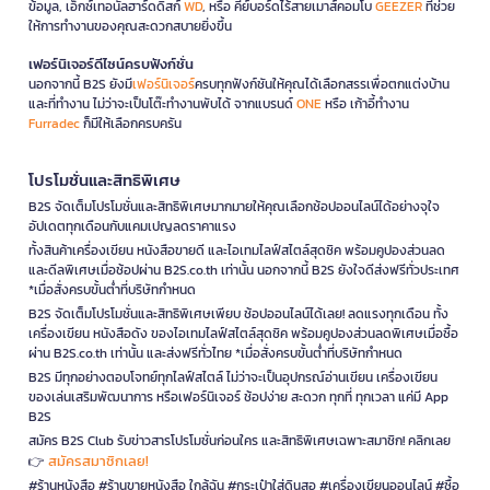
ข้อมูล, เอ็กซ์เทอนัลฮาร์ดดิสก์
WD
, หรือ คีย์บอร์ดไร้สายเมาส์คอมโบ
GEEZER
ที่ช่วย
ให้การทำงานของคุณสะดวกสบายยิ่งขึ้น
เฟอร์นิเจอร์ดีไซน์ครบฟังก์ชั่น
นอกจากนี้ B2S ยังมี
เฟอร์นิเจอร์
ครบทุกฟังก์ชันให้คุณได้เลือกสรรเพื่อตกแต่งบ้าน
และที่ทำงาน ไม่ว่าจะเป็นโต๊ะทำงานพับได้ จากแบรนด์
ONE
หรือ เก้าอี้ทำงาน
Furradec
ก็มีให้เลือกครบครัน
โปรโมชั่นและสิทธิพิเศษ
B2S จัดเต็มโปรโมชั่นและสิทธิพิเศษมากมายให้คุณเลือกช้อปออนไลน์ได้อย่างจุใจ
อัปเดตทุกเดือนกับแคมเปญลดราคาแรง
ทั้งสินค้าเครื่องเขียน หนังสือขายดี และไอเทมไลฟ์สไตล์สุดชิค พร้อมคูปองส่วนลด
และดีลพิเศษเมื่อช้อปผ่าน B2S.co.th เท่านั้น นอกจากนี้ B2S ยังใจดีส่งฟรีทั่วประเทศ
*เมื่อสั่งครบขั้นต่ำที่บริษัทกำหนด
B2S จัดเต็มโปรโมชั่นและสิทธิพิเศษเพียบ ช้อปออนไลน์ได้เลย! ลดแรงทุกเดือน ทั้ง
เครื่องเขียน หนังสือดัง ของไอเทมไลฟ์สไตล์สุดชิค พร้อมคูปองส่วนลดพิเศษเมื่อซื้อ
ผ่าน B2S.co.th เท่านั้น และส่งฟรีทั่วไทย *เมื่อสั่งครบขั้นต่ำที่บริษัทกำหนด
B2S มีทุกอย่างตอบโจทย์ทุกไลฟ์สไตล์ ไม่ว่าจะเป็นอุปกรณ์อ่านเขียน เครื่องเขียน
ของเล่นเสริมพัฒนาการ หรือเฟอร์นิเจอร์ ช้อปง่าย สะดวก ทุกที่ ทุกเวลา แค่มี App
B2S
สมัคร B2S Club รับข่าวสารโปรโมชั่นก่อนใคร และสิทธิพิเศษเฉพาะสมาชิก! คลิกเลย
สมัครสมาชิกเลย!
👉
#ร้านหนังสือ #ร้านขายหนังสือ ใกล้ฉัน #กระเป๋าใส่ดินสอ #เครื่องเขียนออนไลน์ #ซื้อ