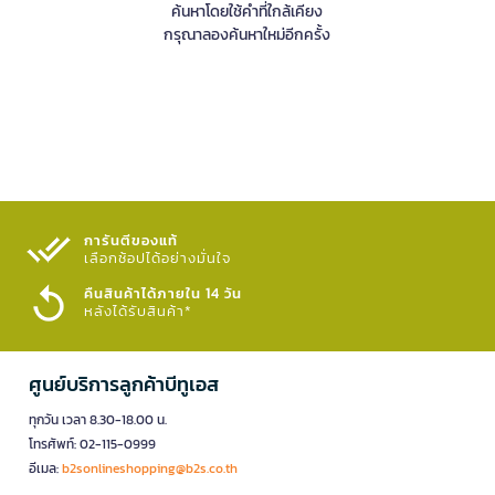
ค้นหาโดยใช้คำที่ใกล้เคียง
กรุณาลองค้นหาใหม่อีกครั้ง
การันตีของแท้
เลือกช้อปได้อย่างมั่นใจ​
คืนสินค้าได้ภายใน 14 วัน
หลังได้รับสินค้า*
ศูนย์บริการลูกค้าบีทูเอส
ทุกวัน เวลา 8.30-18.00 น.
โทรศัพท์: 02-115-0999
อีเมล:
b2sonlineshopping@b2s.co.th