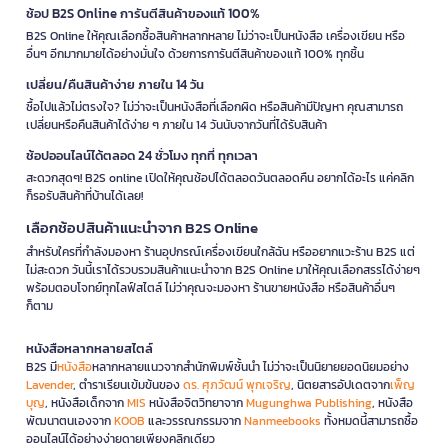
ช้อป B2S Online การันตีสินค้าของแท้ 100%
B2S Online ให้คุณเลือกซื้อสินค้าหลากหลาย ไม่ว่าจะเป็นหนังสือ เครื่องเขียน หรือ
อื่นๆ อีกมากมายได้อย่างมั่นใจ ด้วยการการันตีสินค้าของแท้ 100% ทุกชิ้น
เปลี่ยน/คืนสินค้าง่าย ภายใน 14 วัน
ซื้อไปแล้วไม่ตรงใจ? ไม่ว่าจะเป็นหนังสือที่เลือกผิด หรือสินค้ามีปัญหา คุณสามารถ
เปลี่ยนหรือคืนสินค้าได้ง่าย ๆ ภายใน 14 วันนับจากวันที่ได้รับสินค้า
ช้อปออนไลน์ได้ตลอด 24 ชั่วโมง ทุกที่ ทุกเวลา
สะดวกสุดๆ! B2S online เปิดให้คุณช้อปได้ตลอดวันตลอดคืน อยากได้อะไร แค่คลิก
ก็รอรับสินค้าที่บ้านได้เลย!
เลือกช้อปสินค้าแนะนำจาก B2S Online
สำหรับใครที่กำลังมองหา ร้านอุปกรณ์เครื่องเขียนใกล้ฉัน หรืออยากแวะร้าน B2S แต่
ไม่สะดวก วันนี้เราได้รวบรวมสินค้าแนะนำจาก B2S Online มาให้คุณเลือกสรรได้ง่ายๆ
พร้อมตอบโจทย์ทุกไลฟ์สไตล์ ไม่ว่าคุณจะมองหา ร้านขายหนังสือ หรือสินค้าอื่นๆ
ก็ตาม
หนังสือหลากหลายสไตล์
B2S มี
หนังสือ
หลากหลายแนวจากสำนักพิมพ์ชั้นนำ ไม่ว่าจะเป็นนิยายยอดนิยมอย่าง
Lavender
, ตำราเรียนเข้มข้นของ
ดร. ศุภวัฒน์ พุกเจริญ
, นิตยสารอัปเดตจาก
เพ็ญ
บุญ
, หนังสือเด็กจาก
MIS
หนังสือจิตวิทยาจาก
Mugunghwa Publishing
, หนังสือ
พัฒนาตนเองจาก
KOOB
และวรรณกรรมจาก
Nanmeebooks
ทั้งหมดนี้สามารถซื้อ
ออนไลน์ได้อย่างง่ายดายเพียงคลิกเดียว