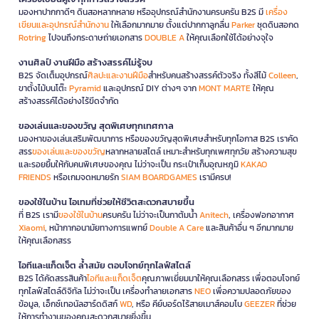
มองหาปากกาดีๆ ดินสอหลากหลาย หรืออุปกรณ์สำนักงานครบครัน B2S มี
เครื่อง
เขียนและอุปกรณ์สำนักงาน
ให้เลือกมากมาย ตั้งแต่ปากกาลูกลื่น
Parker
ชุดดินสอกด
Rotring
ไปจนถึงกระดาษถ่ายเอกสาร
DOUBLE A
ให้คุณเลือกใช้ได้อย่างจุใจ
งานศิลป์ งานฝีมือ สร้างสรรค์ไม่รู้จบ
B2S จัดเต็มอุปกรณ์
ศิลปะและงานฝีมือ
สำหรับคนสร้างสรรค์ตัวจริง ทั้งสีไม้
Colleen
,
ขาตั้งไม้บนโต๊ะ
Pyramid
และอุปกรณ์ DIY ต่างๆ จาก
MONT MARTE
ให้คุณ
สร้างสรรค์ได้อย่างไร้ขีดจำกัด
ของเล่นและของขวัญ สุดพิเศษทุกเทศกาล
มองหาของเล่นเสริมพัฒนาการ หรือของขวัญสุดพิเศษสำหรับทุกโอกาส B2S เราคัด
สรร
ของเล่นและของขวัญ
หลากหลายสไตล์ เหมาะสำหรับทุกเพศทุกวัย สร้างความสุข
และรอยยิ้มให้กับคนพิเศษของคุณ ไม่ว่าจะเป็น กระเป๋าเก็บอุณหภูมิ
KAKAO
FRIENDS
หรือเกมจดหมายรัก
SIAM BOARDGAMES
เรามีครบ!
ของใช้ในบ้าน ไอเทมที่ช่วยให้ชีวิตสะดวกสบายขึ้น
ที่ B2S เรามี
ของใช้ในบ้าน
ครบครัน ไม่ว่าจะเป็นกาต้มน้ำ
Anitech
, เครื่องฟอกอากาศ
Xiaomi
, หน้ากากอนามัยทางการแพทย์
Double A Care
และสินค้าอื่น ๆ อีกมากมาย
ให้คุณเลือกสรร
ไอทีและแก็ดเจ็ต ล้ำสมัย ตอบโจทย์ทุกไลฟ์สไตล์
B2S ได้คัดสรรสินค้า
ไอทีและแก็ดเจ็ต
คุณภาพเยี่ยมมาให้คุณเลือกสรร เพื่อตอบโจทย์
ทุกไลฟ์สไตล์ดิจิทัล ไม่ว่าจะเป็น เครื่องทำลายเอกสาร
NEO
เพื่อความปลอดภัยของ
ข้อมูล, เอ็กซ์เทอนัลฮาร์ดดิสก์
WD
, หรือ คีย์บอร์ดไร้สายเมาส์คอมโบ
GEEZER
ที่ช่วย
ให้การทำงานของคุณสะดวกสบายยิ่งขึ้น