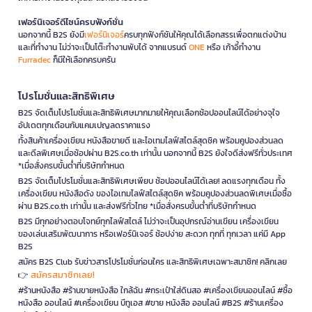
เฟอร์นิเจอร์ดีไซน์ครบฟังก์ชั่น
นอกจากนี้ B2S ยังมี
เฟอร์นิเจอร์
ครบทุกฟังก์ชันให้คุณได้เลือกสรรเพื่อตกแต่งบ้าน
และที่ทำงาน ไม่ว่าจะเป็นโต๊ะทำงานพับได้ จากแบรนด์
ONE
หรือ เก้าอี้ทำงาน
Furradec
ก็มีให้เลือกครบครัน
โปรโมชั่นและสิทธิพิเศษ
B2S จัดเต็มโปรโมชั่นและสิทธิพิเศษมากมายให้คุณเลือกช้อปออนไลน์ได้อย่างจุใจ
อัปเดตทุกเดือนกับแคมเปญลดราคาแรง
ทั้งสินค้าเครื่องเขียน หนังสือขายดี และไอเทมไลฟ์สไตล์สุดชิค พร้อมคูปองส่วนลด
และดีลพิเศษเมื่อช้อปผ่าน B2S.co.th เท่านั้น นอกจากนี้ B2S ยังใจดีส่งฟรีทั่วประเทศ
*เมื่อสั่งครบขั้นต่ำที่บริษัทกำหนด
B2S จัดเต็มโปรโมชั่นและสิทธิพิเศษเพียบ ช้อปออนไลน์ได้เลย! ลดแรงทุกเดือน ทั้ง
เครื่องเขียน หนังสือดัง ของไอเทมไลฟ์สไตล์สุดชิค พร้อมคูปองส่วนลดพิเศษเมื่อซื้อ
ผ่าน B2S.co.th เท่านั้น และส่งฟรีทั่วไทย *เมื่อสั่งครบขั้นต่ำที่บริษัทกำหนด
B2S มีทุกอย่างตอบโจทย์ทุกไลฟ์สไตล์ ไม่ว่าจะเป็นอุปกรณ์อ่านเขียน เครื่องเขียน
ของเล่นเสริมพัฒนาการ หรือเฟอร์นิเจอร์ ช้อปง่าย สะดวก ทุกที่ ทุกเวลา แค่มี App
B2S
สมัคร B2S Club รับข่าวสารโปรโมชั่นก่อนใคร และสิทธิพิเศษเฉพาะสมาชิก! คลิกเลย
สมัครสมาชิกเลย!
👉
#ร้านหนังสือ #ร้านขายหนังสือ ใกล้ฉัน #กระเป๋าใส่ดินสอ #เครื่องเขียนออนไลน์ #ซื้อ
หนังสือ ออนไลน์ #เครื่องเขียน บีทูเอส #ขาย หนังสือ ออนไลน์ #B2S #ร้านเครื่อง