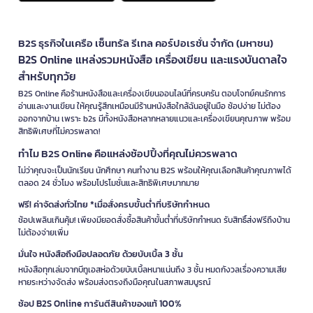
B2S ธุรกิจในเครือ เซ็นทรัล รีเทล คอร์ปอเรชั่น จำกัด (มหาชน)
B2S Online แหล่งรวมหนังสือ เครื่องเขียน และแรงบันดาลใจ
สำหรับทุกวัย
B2S Online คือร้านหนังสือและเครื่องเขียนออนไลน์ที่ครบครัน ตอบโจทย์คนรักการ
อ่านและงานเขียน ให้คุณรู้สึกเหมือนมีร้านหนังสือใกล้ฉันอยู่ในมือ ช้อปง่าย ไม่ต้อง
ออกจากบ้าน เพราะ b2s มีทั้งหนังสือหลากหลายแนวและเครื่องเขียนคุณภาพ พร้อม
สิทธิพิเศษที่ไม่ควรพลาด!
ทำไม B2S Online คือแหล่งช้อปปิ้งที่คุณไม่ควรพลาด
ไม่ว่าคุณจะเป็นนักเรียน นักศึกษา คนทำงาน B2S พร้อมให้คุณเลือกสินค้าคุณภาพได้
ตลอด 24 ชั่วโมง พร้อมโปรโมชั่นและสิทธิพิเศษมากมาย
ฟรี! ค่าจัดส่งทั่วไทย *เมื่อสั่งครบขั้นต่ำที่บริษัทกำหนด
ช้อปเพลินเกินคุ้ม! เพียงมียอดสั่งซื้อสินค้าขั้นต่ำที่บริษัทกำหนด รับสิทธิ์ส่งฟรีถึงบ้าน
ไม่ต้องจ่ายเพิ่ม
มั่นใจ หนังสือถึงมือปลอดภัย ด้วยบับเบิ้ล 3 ชั้น
หนังสือทุกเล่มจากบีทูเอสห่อด้วยบับเบิ้ลหนาแน่นถึง 3 ชั้น หมดกังวลเรื่องความเสีย
หายระหว่างจัดส่ง พร้อมส่งตรงถึงมือคุณในสภาพสมบูรณ์
ช้อป B2S Online การันตีสินค้าของแท้ 100%