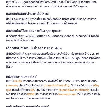
B2S Online ให้คุณเลือกซื้อสินค้าหลากหลาย ไม่ว่าจะเป็นหนังสือ เครื่องเขียน หรือ
อื่นๆ อีกมากมายได้อย่างมั่นใจ ด้วยการการันตีสินค้าของแท้ 100% ทุกชิ้น
เปลี่ยน/คืนสินค้าง่าย ภายใน 14 วัน
ซื้อไปแล้วไม่ตรงใจ? ไม่ว่าจะเป็นหนังสือที่เลือกผิด หรือสินค้ามีปัญหา คุณสามารถ
เปลี่ยนหรือคืนสินค้าได้ง่าย ๆ ภายใน 14 วันนับจากวันที่ได้รับสินค้า
ช้อปออนไลน์ได้ตลอด 24 ชั่วโมง ทุกที่ ทุกเวลา
สะดวกสุดๆ! B2S online เปิดให้คุณช้อปได้ตลอดวันตลอดคืน อยากได้อะไร แค่คลิก
ก็รอรับสินค้าที่บ้านได้เลย!
เลือกช้อปสินค้าแนะนำจาก B2S Online
สำหรับใครที่กำลังมองหา ร้านอุปกรณ์เครื่องเขียนใกล้ฉัน หรืออยากแวะร้าน B2S แต่
ไม่สะดวก วันนี้เราได้รวบรวมสินค้าแนะนำจาก B2S Online มาให้คุณเลือกสรรได้ง่ายๆ
พร้อมตอบโจทย์ทุกไลฟ์สไตล์ ไม่ว่าคุณจะมองหา ร้านขายหนังสือ หรือสินค้าอื่นๆ
ก็ตาม
หนังสือหลากหลายสไตล์
B2S มี
หนังสือ
หลากหลายแนวจากสำนักพิมพ์ชั้นนำ ไม่ว่าจะเป็นนิยายยอดนิยมอย่าง
Lavender
, ตำราเรียนเข้มข้นของ
ดร. ศุภวัฒน์ พุกเจริญ
, นิตยสารอัปเดตจาก
เพ็ญ
บุญ
, หนังสือเด็กจาก
MIS
หนังสือจิตวิทยาจาก
Mugunghwa Publishing
, หนังสือ
พัฒนาตนเองจาก
KOOB
และวรรณกรรมจาก
Nanmeebooks
ทั้งหมดนี้สามารถซื้อ
ออนไลน์ได้อย่างง่ายดายเพียงคลิกเดียว
เครื่องเขียนคู่ใจ ทุกการสร้างสรรค์