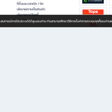
ที่ตั้งและเวลาเปิด / ปิด
นโยบายความเป็นส่วนตัว
นโยบายการใช้คุกกี้
นักลงทุนสัมพันธ์
อประสบการณ์การใช้บริการที่ดีที่สุดของท่าน ท่านสามารถศึกษาวิธีการตั้งค่าการควบคุมคุกกี้ของท่าน
ทุกวัย
ขียน ให้คุณรู้สึกเหมือนมีร้านหนังสือใกล้ฉันอยู่ในมือ ช้อปง่าย ไม่ต้องออกจากบ้าน เพราะ b2
 ชั่วโมง พร้อมโปรโมชั่นและสิทธิพิเศษมากมาย