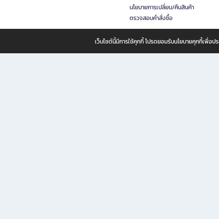
นโยบายการเปลี่ยน/คืนสินค้า
ตรวจสอบคำสั่งซื้อ
เว็บไซต์นี้มีการใช้คุกกี้ โปรดยอมรับนโยบายคุกกี้เพื่
B2S ธุรกิจในเครือ เซ็นทรัล รีเทล คอร์ปอเรชั่น จำกัด (มหาชน)
B2S Online แหล่งรวมหนังสือ เครื่องเขียน และแรงบันดาลใจสำหรับ
B2S Online คือร้านหนังสือและเครื่องเขียนออนไลน์ที่ครบครัน ตอบโจทย์คนรักการอ่านและงานเ
ทำไม B2S Online คือแหล่งช้อปปิ้งที่คุณไม่ควรพลาด
ไม่ว่าคุณจะเป็นนักเรียน นักศึกษา คนทำงาน B2S พร้อมให้คุณเลือกสินค้าคุณภาพได้ตลอด 24