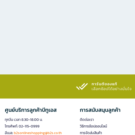
การันตีของแท้
เลือกช้อปได้อย่างมั่นใจ​
ศูนย์บริการลูกค้าบีทูเอส
การสนับสนุนลูกค้า
ทุกวัน เวลา 8.30-18.00 น.
ติดต่อเรา
โทรศัพท์: 02-115-0999
วิธีการช้อปออนไลน์
อีเมล:
b2sonlineshopping@b2s.co.th
การจัดส่งสินค้า