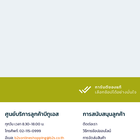
การันตีของแท้
เลือกช้อปได้อย่างมั่นใจ​
ศูนย์บริการลูกค้าบีทูเอส
การสนับสนุนลูกค้า
ทุกวัน เวลา 8.30-18.00 น.
ติดต่อเรา
โทรศัพท์: 02-115-0999
วิธีการช้อปออนไลน์
อีเมล:
b2sonlineshopping@b2s.co.th
การจัดส่งสินค้า