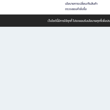
นโยบายการเปลี่ยน/คืนสินค้า
ตรวจสอบคำสั่งซื้อ
เว็บไซต์นี้มีการใช้คุกกี้ โปรดยอมรับนโยบายคุกกี้เพื่
B2S ธุรกิจในเครือ เซ็นทรัล รีเทล คอร์ปอเรชั่น จำกัด (มหาชน)
B2S Online แหล่งรวมหนังสือ เครื่องเขียน และแรงบันดาลใจสำหรับ
B2S Online คือร้านหนังสือและเครื่องเขียนออนไลน์ที่ครบครัน ตอบโจทย์คนรักการอ่านและงานเ
ทำไม B2S Online คือแหล่งช้อปปิ้งที่คุณไม่ควรพลาด
ไม่ว่าคุณจะเป็นนักเรียน นักศึกษา คนทำงาน B2S พร้อมให้คุณเลือกสินค้าคุณภาพได้ตลอด 24