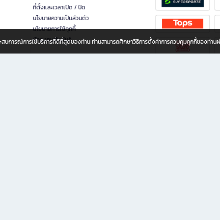
ที่ตั้งและเวลาเปิด / ปิด
นโยบายความเป็นส่วนตัว
นโยบายการใช้คุกกี้
นักลงทุนสัมพันธ์
อประสบการณ์การใช้บริการที่ดีที่สุดของท่าน ท่านสามารถศึกษาวิธีการตั้งค่าการควบคุมคุกกี้ของท่าน
ทุกวัย
ขียน ให้คุณรู้สึกเหมือนมีร้านหนังสือใกล้ฉันอยู่ในมือ ช้อปง่าย ไม่ต้องออกจากบ้าน เพราะ b2
 ชั่วโมง พร้อมโปรโมชั่นและสิทธิพิเศษมากมาย