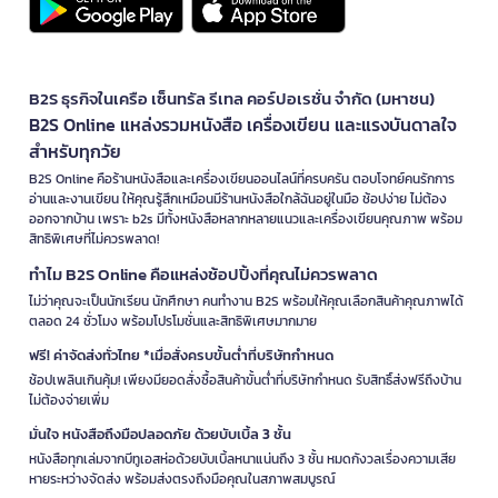
B2S ธุรกิจในเครือ เซ็นทรัล รีเทล คอร์ปอเรชั่น จำกัด (มหาชน)
B2S Online แหล่งรวมหนังสือ เครื่องเขียน และแรงบันดาลใจ
สำหรับทุกวัย
B2S Online คือร้านหนังสือและเครื่องเขียนออนไลน์ที่ครบครัน ตอบโจทย์คนรักการ
อ่านและงานเขียน ให้คุณรู้สึกเหมือนมีร้านหนังสือใกล้ฉันอยู่ในมือ ช้อปง่าย ไม่ต้อง
ออกจากบ้าน เพราะ b2s มีทั้งหนังสือหลากหลายแนวและเครื่องเขียนคุณภาพ พร้อม
สิทธิพิเศษที่ไม่ควรพลาด!
ทำไม B2S Online คือแหล่งช้อปปิ้งที่คุณไม่ควรพลาด
ไม่ว่าคุณจะเป็นนักเรียน นักศึกษา คนทำงาน B2S พร้อมให้คุณเลือกสินค้าคุณภาพได้
ตลอด 24 ชั่วโมง พร้อมโปรโมชั่นและสิทธิพิเศษมากมาย
ฟรี! ค่าจัดส่งทั่วไทย *เมื่อสั่งครบขั้นต่ำที่บริษัทกำหนด
ช้อปเพลินเกินคุ้ม! เพียงมียอดสั่งซื้อสินค้าขั้นต่ำที่บริษัทกำหนด รับสิทธิ์ส่งฟรีถึงบ้าน
ไม่ต้องจ่ายเพิ่ม
มั่นใจ หนังสือถึงมือปลอดภัย ด้วยบับเบิ้ล 3 ชั้น
หนังสือทุกเล่มจากบีทูเอสห่อด้วยบับเบิ้ลหนาแน่นถึง 3 ชั้น หมดกังวลเรื่องความเสีย
หายระหว่างจัดส่ง พร้อมส่งตรงถึงมือคุณในสภาพสมบูรณ์