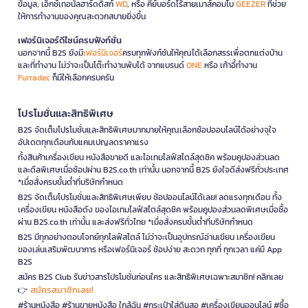
ข้อมูล, เอ็กซ์เทอนัลฮาร์ดดิสก์
WD
, หรือ คีย์บอร์ดไร้สายเมาส์คอมโบ
GEEZER
ที่ช่วย
ให้การทำงานของคุณสะดวกสบายยิ่งขึ้น
เฟอร์นิเจอร์ดีไซน์ครบฟังก์ชั่น
นอกจากนี้ B2S ยังมี
เฟอร์นิเจอร์
ครบทุกฟังก์ชันให้คุณได้เลือกสรรเพื่อตกแต่งบ้าน
และที่ทำงาน ไม่ว่าจะเป็นโต๊ะทำงานพับได้ จากแบรนด์
ONE
หรือ เก้าอี้ทำงาน
Furradec
ก็มีให้เลือกครบครัน
โปรโมชั่นและสิทธิพิเศษ
B2S จัดเต็มโปรโมชั่นและสิทธิพิเศษมากมายให้คุณเลือกช้อปออนไลน์ได้อย่างจุใจ
อัปเดตทุกเดือนกับแคมเปญลดราคาแรง
ทั้งสินค้าเครื่องเขียน หนังสือขายดี และไอเทมไลฟ์สไตล์สุดชิค พร้อมคูปองส่วนลด
และดีลพิเศษเมื่อช้อปผ่าน B2S.co.th เท่านั้น นอกจากนี้ B2S ยังใจดีส่งฟรีทั่วประเทศ
*เมื่อสั่งครบขั้นต่ำที่บริษัทกำหนด
B2S จัดเต็มโปรโมชั่นและสิทธิพิเศษเพียบ ช้อปออนไลน์ได้เลย! ลดแรงทุกเดือน ทั้ง
เครื่องเขียน หนังสือดัง ของไอเทมไลฟ์สไตล์สุดชิค พร้อมคูปองส่วนลดพิเศษเมื่อซื้อ
ผ่าน B2S.co.th เท่านั้น และส่งฟรีทั่วไทย *เมื่อสั่งครบขั้นต่ำที่บริษัทกำหนด
B2S มีทุกอย่างตอบโจทย์ทุกไลฟ์สไตล์ ไม่ว่าจะเป็นอุปกรณ์อ่านเขียน เครื่องเขียน
ของเล่นเสริมพัฒนาการ หรือเฟอร์นิเจอร์ ช้อปง่าย สะดวก ทุกที่ ทุกเวลา แค่มี App
B2S
สมัคร B2S Club รับข่าวสารโปรโมชั่นก่อนใคร และสิทธิพิเศษเฉพาะสมาชิก! คลิกเลย
สมัครสมาชิกเลย!
👉
#ร้านหนังสือ #ร้านขายหนังสือ ใกล้ฉัน #กระเป๋าใส่ดินสอ #เครื่องเขียนออนไลน์ #ซื้อ