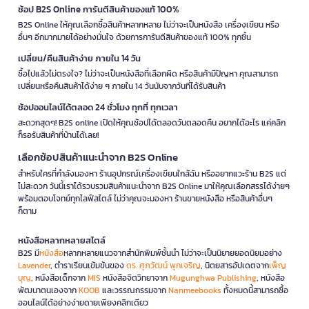
ช้อป B2S Online การันตีสินค้าของแท้ 100%
B2S Online ให้คุณเลือกซื้อสินค้าหลากหลาย ไม่ว่าจะเป็นหนังสือ เครื่องเขียน หรือ
อื่นๆ อีกมากมายได้อย่างมั่นใจ ด้วยการการันตีสินค้าของแท้ 100% ทุกชิ้น
เปลี่ยน/คืนสินค้าง่าย ภายใน 14 วัน
ซื้อไปแล้วไม่ตรงใจ? ไม่ว่าจะเป็นหนังสือที่เลือกผิด หรือสินค้ามีปัญหา คุณสามารถ
เปลี่ยนหรือคืนสินค้าได้ง่าย ๆ ภายใน 14 วันนับจากวันที่ได้รับสินค้า
ช้อปออนไลน์ได้ตลอด 24 ชั่วโมง ทุกที่ ทุกเวลา
สะดวกสุดๆ! B2S online เปิดให้คุณช้อปได้ตลอดวันตลอดคืน อยากได้อะไร แค่คลิก
ก็รอรับสินค้าที่บ้านได้เลย!
เลือกช้อปสินค้าแนะนำจาก B2S Online
สำหรับใครที่กำลังมองหา ร้านอุปกรณ์เครื่องเขียนใกล้ฉัน หรืออยากแวะร้าน B2S แต่
ไม่สะดวก วันนี้เราได้รวบรวมสินค้าแนะนำจาก B2S Online มาให้คุณเลือกสรรได้ง่ายๆ
พร้อมตอบโจทย์ทุกไลฟ์สไตล์ ไม่ว่าคุณจะมองหา ร้านขายหนังสือ หรือสินค้าอื่นๆ
ก็ตาม
หนังสือหลากหลายสไตล์
B2S มี
หนังสือ
หลากหลายแนวจากสำนักพิมพ์ชั้นนำ ไม่ว่าจะเป็นนิยายยอดนิยมอย่าง
Lavender
, ตำราเรียนเข้มข้นของ
ดร. ศุภวัฒน์ พุกเจริญ
, นิตยสารอัปเดตจาก
เพ็ญ
บุญ
, หนังสือเด็กจาก
MIS
หนังสือจิตวิทยาจาก
Mugunghwa Publishing
, หนังสือ
พัฒนาตนเองจาก
KOOB
และวรรณกรรมจาก
Nanmeebooks
ทั้งหมดนี้สามารถซื้อ
ออนไลน์ได้อย่างง่ายดายเพียงคลิกเดียว