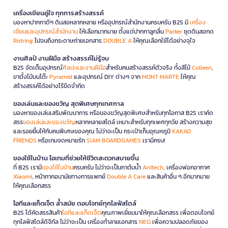
เครื่องเขียนคู่ใจ ทุกการสร้างสรรค์
มองหาปากกาดีๆ ดินสอหลากหลาย หรืออุปกรณ์สำนักงานครบครัน B2S มี
เครื่อง
เขียนและอุปกรณ์สำนักงาน
ให้เลือกมากมาย ตั้งแต่ปากกาลูกลื่น
Parker
ชุดดินสอกด
Rotring
ไปจนถึงกระดาษถ่ายเอกสาร
DOUBLE A
ให้คุณเลือกใช้ได้อย่างจุใจ
งานศิลป์ งานฝีมือ สร้างสรรค์ไม่รู้จบ
B2S จัดเต็มอุปกรณ์
ศิลปะและงานฝีมือ
สำหรับคนสร้างสรรค์ตัวจริง ทั้งสีไม้
Colleen
,
ขาตั้งไม้บนโต๊ะ
Pyramid
และอุปกรณ์ DIY ต่างๆ จาก
MONT MARTE
ให้คุณ
สร้างสรรค์ได้อย่างไร้ขีดจำกัด
ของเล่นและของขวัญ สุดพิเศษทุกเทศกาล
มองหาของเล่นเสริมพัฒนาการ หรือของขวัญสุดพิเศษสำหรับทุกโอกาส B2S เราคัด
สรร
ของเล่นและของขวัญ
หลากหลายสไตล์ เหมาะสำหรับทุกเพศทุกวัย สร้างความสุข
และรอยยิ้มให้กับคนพิเศษของคุณ ไม่ว่าจะเป็น กระเป๋าเก็บอุณหภูมิ
KAKAO
FRIENDS
หรือเกมจดหมายรัก
SIAM BOARDGAMES
เรามีครบ!
ของใช้ในบ้าน ไอเทมที่ช่วยให้ชีวิตสะดวกสบายขึ้น
ที่ B2S เรามี
ของใช้ในบ้าน
ครบครัน ไม่ว่าจะเป็นกาต้มน้ำ
Anitech
, เครื่องฟอกอากาศ
Xiaomi
, หน้ากากอนามัยทางการแพทย์
Double A Care
และสินค้าอื่น ๆ อีกมากมาย
ให้คุณเลือกสรร
ไอทีและแก็ดเจ็ต ล้ำสมัย ตอบโจทย์ทุกไลฟ์สไตล์
B2S ได้คัดสรรสินค้า
ไอทีและแก็ดเจ็ต
คุณภาพเยี่ยมมาให้คุณเลือกสรร เพื่อตอบโจทย์
ทุกไลฟ์สไตล์ดิจิทัล ไม่ว่าจะเป็น เครื่องทำลายเอกสาร
NEO
เพื่อความปลอดภัยของ