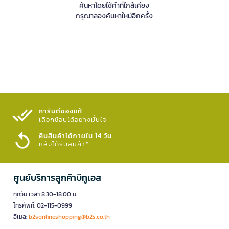
ค้นหาโดยใช้คำที่ใกล้เคียง
กรุณาลองค้นหาใหม่อีกครั้ง
การันตีของแท้
เลือกช้อปได้อย่างมั่นใจ​
คืนสินค้าได้ภายใน 14 วัน
หลังได้รับสินค้า*
ศูนย์บริการลูกค้าบีทูเอส
ทุกวัน เวลา 8.30-18.00 น.
โทรศัพท์: 02-115-0999
อีเมล:
b2sonlineshopping@b2s.co.th