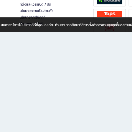
ที่ตั้งและเวลาเปิด / ปิด
นโยบายความเป็นส่วนตัว
นโยบายการใช้คุกกี้
นักลงทุนสัมพันธ์
อประสบการณ์การใช้บริการที่ดีที่สุดของท่าน ท่านสามารถศึกษาวิธีการตั้งค่าการควบคุมคุกกี้ของท่าน
ทุกวัย
ขียน ให้คุณรู้สึกเหมือนมีร้านหนังสือใกล้ฉันอยู่ในมือ ช้อปง่าย ไม่ต้องออกจากบ้าน เพราะ b2
 ชั่วโมง พร้อมโปรโมชั่นและสิทธิพิเศษมากมาย