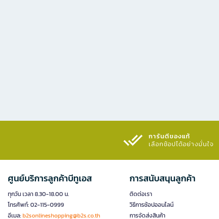
การันตีของแท้
เลือกช้อปได้อย่างมั่นใจ​
ศูนย์บริการลูกค้าบีทูเอส
การสนับสนุนลูกค้า
ทุกวัน เวลา 8.30-18.00 น.
ติดต่อเรา
โทรศัพท์: 02-115-0999
วิธีการช้อปออนไลน์
อีเมล:
b2sonlineshopping@b2s.co.th
การจัดส่งสินค้า