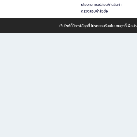
นโยบายการเปลี่ยน/คืนสินค้า
ตรวจสอบคำสั่งซื้อ
เว็บไซต์นี้มีการใช้คุกกี้ โปรดยอมรับนโยบายคุกกี้เพื่
B2S ธุรกิจในเครือ เซ็นทรัล รีเทล คอร์ปอเรชั่น จำกัด (มหาชน)
B2S Online แหล่งรวมหนังสือ เครื่องเขียน และแรงบันดาลใจสำหรับ
B2S Online คือร้านหนังสือและเครื่องเขียนออนไลน์ที่ครบครัน ตอบโจทย์คนรักการอ่านและงานเ
ทำไม B2S Online คือแหล่งช้อปปิ้งที่คุณไม่ควรพลาด
ไม่ว่าคุณจะเป็นนักเรียน นักศึกษา คนทำงาน B2S พร้อมให้คุณเลือกสินค้าคุณภาพได้ตลอด 24