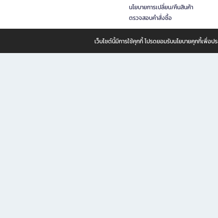
นโยบายการเปลี่ยน/คืนสินค้า
ตรวจสอบคำสั่งซื้อ
เว็บไซต์นี้มีการใช้คุกกี้ โปรดยอมรับนโยบายคุกกี้เพื่
B2S ธุรกิจในเครือ เซ็นทรัล รีเทล คอร์ปอเรชั่น จำกัด (มหาชน)
B2S Online แหล่งรวมหนังสือ เครื่องเขียน และแรงบันดาลใจสำหรับ
B2S Online คือร้านหนังสือและเครื่องเขียนออนไลน์ที่ครบครัน ตอบโจทย์คนรักการอ่านและงานเ
ทำไม B2S Online คือแหล่งช้อปปิ้งที่คุณไม่ควรพลาด
ไม่ว่าคุณจะเป็นนักเรียน นักศึกษา คนทำงาน B2S พร้อมให้คุณเลือกสินค้าคุณภาพได้ตลอด 24