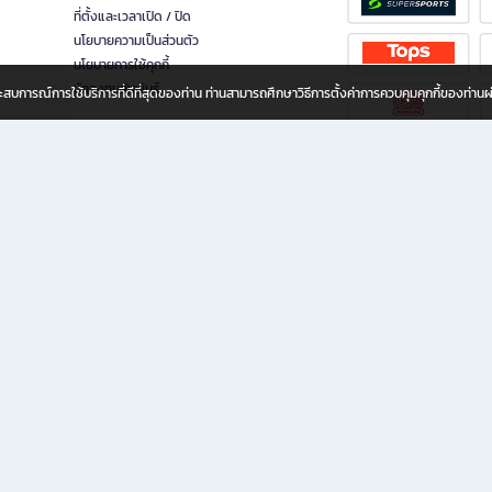
ที่ตั้งและเวลาเปิด / ปิด
นโยบายความเป็นส่วนตัว
นโยบายการใช้คุกกี้
นักลงทุนสัมพันธ์
อประสบการณ์การใช้บริการที่ดีที่สุดของท่าน ท่านสามารถศึกษาวิธีการตั้งค่าการควบคุมคุกกี้ของท่าน
ทุกวัย
ขียน ให้คุณรู้สึกเหมือนมีร้านหนังสือใกล้ฉันอยู่ในมือ ช้อปง่าย ไม่ต้องออกจากบ้าน เพราะ b2
 ชั่วโมง พร้อมโปรโมชั่นและสิทธิพิเศษมากมาย