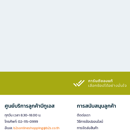
การันตีของแท้
เลือกช้อปได้อย่างมั่นใจ​
ศูนย์บริการลูกค้าบีทูเอส
การสนับสนุนลูกค้า
ทุกวัน เวลา 8.30-18.00 น.
ติดต่อเรา
โทรศัพท์: 02-115-0999
วิธีการช้อปออนไลน์
อีเมล:
b2sonlineshopping@b2s.co.th
การจัดส่งสินค้า