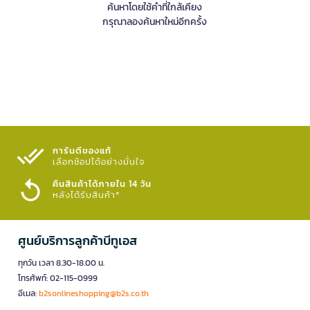
ค้นหาโดยใช้คำที่ใกล้เคียง
กรุณาลองค้นหาใหม่อีกครั้ง
การันตีของแท้
เลือกช้อปได้อย่างมั่นใจ​
คืนสินค้าได้ภายใน 14 วัน
หลังได้รับสินค้า*
ศูนย์บริการลูกค้าบีทูเอส
ทุกวัน เวลา 8.30-18.00 น.
โทรศัพท์: 02-115-0999
อีเมล:
b2sonlineshopping@b2s.co.th