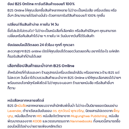
ช้อป B2S Online การันตีสินค้าของแท้ 100%
B2S Online ให้คุณเลือกซื้อสินค้าหลากหลาย ไม่ว่าจะเป็นหนังสือ เครื่องเขียน หรือ
อื่นๆ อีกมากมายได้อย่างมั่นใจ ด้วยการการันตีสินค้าของแท้ 100% ทุกชิ้น
เปลี่ยน/คืนสินค้าง่าย ภายใน 14 วัน
ซื้อไปแล้วไม่ตรงใจ? ไม่ว่าจะเป็นหนังสือที่เลือกผิด หรือสินค้ามีปัญหา คุณสามารถ
เปลี่ยนหรือคืนสินค้าได้ง่าย ๆ ภายใน 14 วันนับจากวันที่ได้รับสินค้า
ช้อปออนไลน์ได้ตลอด 24 ชั่วโมง ทุกที่ ทุกเวลา
สะดวกสุดๆ! B2S online เปิดให้คุณช้อปได้ตลอดวันตลอดคืน อยากได้อะไร แค่คลิก
ก็รอรับสินค้าที่บ้านได้เลย!
เลือกช้อปสินค้าแนะนำจาก B2S Online
สำหรับใครที่กำลังมองหา ร้านอุปกรณ์เครื่องเขียนใกล้ฉัน หรืออยากแวะร้าน B2S แต่
ไม่สะดวก วันนี้เราได้รวบรวมสินค้าแนะนำจาก B2S Online มาให้คุณเลือกสรรได้ง่ายๆ
พร้อมตอบโจทย์ทุกไลฟ์สไตล์ ไม่ว่าคุณจะมองหา ร้านขายหนังสือ หรือสินค้าอื่นๆ
ก็ตาม
หนังสือหลากหลายสไตล์
B2S มี
หนังสือ
หลากหลายแนวจากสำนักพิมพ์ชั้นนำ ไม่ว่าจะเป็นนิยายยอดนิยมอย่าง
Lavender
, ตำราเรียนเข้มข้นของ
ดร. ศุภวัฒน์ พุกเจริญ
, นิตยสารอัปเดตจาก
เพ็ญ
บุญ
, หนังสือเด็กจาก
MIS
หนังสือจิตวิทยาจาก
Mugunghwa Publishing
, หนังสือ
พัฒนาตนเองจาก
KOOB
และวรรณกรรมจาก
Nanmeebooks
ทั้งหมดนี้สามารถซื้อ
ออนไลน์ได้อย่างง่ายดายเพียงคลิกเดียว