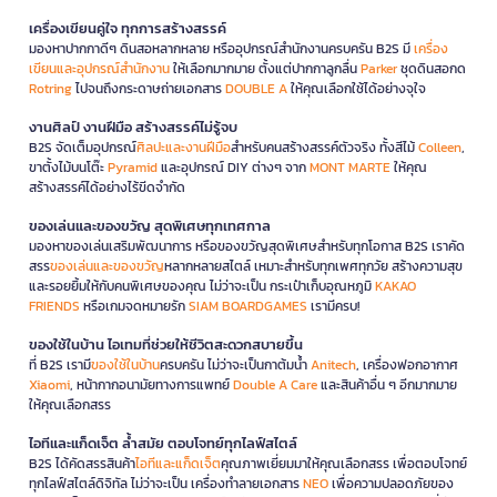
เครื่องเขียนคู่ใจ ทุกการสร้างสรรค์
มองหาปากกาดีๆ ดินสอหลากหลาย หรืออุปกรณ์สำนักงานครบครัน B2S มี
เครื่อง
เขียนและอุปกรณ์สำนักงาน
ให้เลือกมากมาย ตั้งแต่ปากกาลูกลื่น
Parker
ชุดดินสอกด
Rotring
ไปจนถึงกระดาษถ่ายเอกสาร
DOUBLE A
ให้คุณเลือกใช้ได้อย่างจุใจ
งานศิลป์ งานฝีมือ สร้างสรรค์ไม่รู้จบ
B2S จัดเต็มอุปกรณ์
ศิลปะและงานฝีมือ
สำหรับคนสร้างสรรค์ตัวจริง ทั้งสีไม้
Colleen
,
ขาตั้งไม้บนโต๊ะ
Pyramid
และอุปกรณ์ DIY ต่างๆ จาก
MONT MARTE
ให้คุณ
สร้างสรรค์ได้อย่างไร้ขีดจำกัด
ของเล่นและของขวัญ สุดพิเศษทุกเทศกาล
มองหาของเล่นเสริมพัฒนาการ หรือของขวัญสุดพิเศษสำหรับทุกโอกาส B2S เราคัด
สรร
ของเล่นและของขวัญ
หลากหลายสไตล์ เหมาะสำหรับทุกเพศทุกวัย สร้างความสุข
และรอยยิ้มให้กับคนพิเศษของคุณ ไม่ว่าจะเป็น กระเป๋าเก็บอุณหภูมิ
KAKAO
FRIENDS
หรือเกมจดหมายรัก
SIAM BOARDGAMES
เรามีครบ!
ของใช้ในบ้าน ไอเทมที่ช่วยให้ชีวิตสะดวกสบายขึ้น
ที่ B2S เรามี
ของใช้ในบ้าน
ครบครัน ไม่ว่าจะเป็นกาต้มน้ำ
Anitech
, เครื่องฟอกอากาศ
Xiaomi
, หน้ากากอนามัยทางการแพทย์
Double A Care
และสินค้าอื่น ๆ อีกมากมาย
ให้คุณเลือกสรร
ไอทีและแก็ดเจ็ต ล้ำสมัย ตอบโจทย์ทุกไลฟ์สไตล์
B2S ได้คัดสรรสินค้า
ไอทีและแก็ดเจ็ต
คุณภาพเยี่ยมมาให้คุณเลือกสรร เพื่อตอบโจทย์
ทุกไลฟ์สไตล์ดิจิทัล ไม่ว่าจะเป็น เครื่องทำลายเอกสาร
NEO
เพื่อความปลอดภัยของ