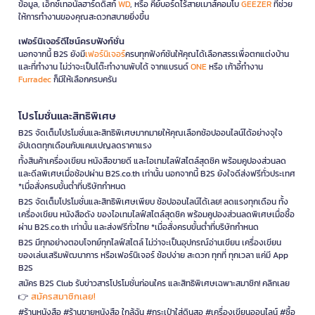
ข้อมูล, เอ็กซ์เทอนัลฮาร์ดดิสก์
WD
, หรือ คีย์บอร์ดไร้สายเมาส์คอมโบ
GEEZER
ที่ช่วย
ให้การทำงานของคุณสะดวกสบายยิ่งขึ้น
เฟอร์นิเจอร์ดีไซน์ครบฟังก์ชั่น
นอกจากนี้ B2S ยังมี
เฟอร์นิเจอร์
ครบทุกฟังก์ชันให้คุณได้เลือกสรรเพื่อตกแต่งบ้าน
และที่ทำงาน ไม่ว่าจะเป็นโต๊ะทำงานพับได้ จากแบรนด์
ONE
หรือ เก้าอี้ทำงาน
Furradec
ก็มีให้เลือกครบครัน
โปรโมชั่นและสิทธิพิเศษ
B2S จัดเต็มโปรโมชั่นและสิทธิพิเศษมากมายให้คุณเลือกช้อปออนไลน์ได้อย่างจุใจ
อัปเดตทุกเดือนกับแคมเปญลดราคาแรง
ทั้งสินค้าเครื่องเขียน หนังสือขายดี และไอเทมไลฟ์สไตล์สุดชิค พร้อมคูปองส่วนลด
และดีลพิเศษเมื่อช้อปผ่าน B2S.co.th เท่านั้น นอกจากนี้ B2S ยังใจดีส่งฟรีทั่วประเทศ
*เมื่อสั่งครบขั้นต่ำที่บริษัทกำหนด
B2S จัดเต็มโปรโมชั่นและสิทธิพิเศษเพียบ ช้อปออนไลน์ได้เลย! ลดแรงทุกเดือน ทั้ง
เครื่องเขียน หนังสือดัง ของไอเทมไลฟ์สไตล์สุดชิค พร้อมคูปองส่วนลดพิเศษเมื่อซื้อ
ผ่าน B2S.co.th เท่านั้น และส่งฟรีทั่วไทย *เมื่อสั่งครบขั้นต่ำที่บริษัทกำหนด
B2S มีทุกอย่างตอบโจทย์ทุกไลฟ์สไตล์ ไม่ว่าจะเป็นอุปกรณ์อ่านเขียน เครื่องเขียน
ของเล่นเสริมพัฒนาการ หรือเฟอร์นิเจอร์ ช้อปง่าย สะดวก ทุกที่ ทุกเวลา แค่มี App
B2S
สมัคร B2S Club รับข่าวสารโปรโมชั่นก่อนใคร และสิทธิพิเศษเฉพาะสมาชิก! คลิกเลย
สมัครสมาชิกเลย!
👉
#ร้านหนังสือ #ร้านขายหนังสือ ใกล้ฉัน #กระเป๋าใส่ดินสอ #เครื่องเขียนออนไลน์ #ซื้อ