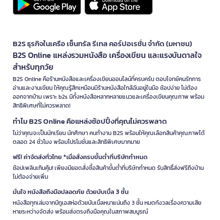
B2S ธุรกิจในเครือ เซ็นทรัล รีเทล คอร์ปอเรชั่น จำกัด (มหาชน)
B2S Online แหล่งรวมหนังสือ เครื่องเขียน และแรงบันดาลใจ
สำหรับทุกวัย
B2S Online คือร้านหนังสือและเครื่องเขียนออนไลน์ที่ครบครัน ตอบโจทย์คนรักการ
อ่านและงานเขียน ให้คุณรู้สึกเหมือนมีร้านหนังสือใกล้ฉันอยู่ในมือ ช้อปง่าย ไม่ต้อง
ออกจากบ้าน เพราะ b2s มีทั้งหนังสือหลากหลายแนวและเครื่องเขียนคุณภาพ พร้อม
สิทธิพิเศษที่ไม่ควรพลาด!
ทำไม B2S Online คือแหล่งช้อปปิ้งที่คุณไม่ควรพลาด
ไม่ว่าคุณจะเป็นนักเรียน นักศึกษา คนทำงาน B2S พร้อมให้คุณเลือกสินค้าคุณภาพได้
ตลอด 24 ชั่วโมง พร้อมโปรโมชั่นและสิทธิพิเศษมากมาย
ฟรี! ค่าจัดส่งทั่วไทย *เมื่อสั่งครบขั้นต่ำที่บริษัทกำหนด
ช้อปเพลินเกินคุ้ม! เพียงมียอดสั่งซื้อสินค้าขั้นต่ำที่บริษัทกำหนด รับสิทธิ์ส่งฟรีถึงบ้าน
ไม่ต้องจ่ายเพิ่ม
มั่นใจ หนังสือถึงมือปลอดภัย ด้วยบับเบิ้ล 3 ชั้น
หนังสือทุกเล่มจากบีทูเอสห่อด้วยบับเบิ้ลหนาแน่นถึง 3 ชั้น หมดกังวลเรื่องความเสีย
หายระหว่างจัดส่ง พร้อมส่งตรงถึงมือคุณในสภาพสมบูรณ์