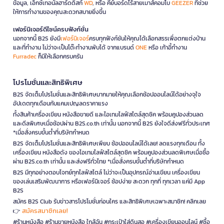
ข้อมูล, เอ็กซ์เทอนัลฮาร์ดดิสก์
WD
, หรือ คีย์บอร์ดไร้สายเมาส์คอมโบ
GEEZER
ที่ช่วย
ให้การทำงานของคุณสะดวกสบายยิ่งขึ้น
เฟอร์นิเจอร์ดีไซน์ครบฟังก์ชั่น
นอกจากนี้ B2S ยังมี
เฟอร์นิเจอร์
ครบทุกฟังก์ชันให้คุณได้เลือกสรรเพื่อตกแต่งบ้าน
และที่ทำงาน ไม่ว่าจะเป็นโต๊ะทำงานพับได้ จากแบรนด์
ONE
หรือ เก้าอี้ทำงาน
Furradec
ก็มีให้เลือกครบครัน
โปรโมชั่นและสิทธิพิเศษ
B2S จัดเต็มโปรโมชั่นและสิทธิพิเศษมากมายให้คุณเลือกช้อปออนไลน์ได้อย่างจุใจ
อัปเดตทุกเดือนกับแคมเปญลดราคาแรง
ทั้งสินค้าเครื่องเขียน หนังสือขายดี และไอเทมไลฟ์สไตล์สุดชิค พร้อมคูปองส่วนลด
และดีลพิเศษเมื่อช้อปผ่าน B2S.co.th เท่านั้น นอกจากนี้ B2S ยังใจดีส่งฟรีทั่วประเทศ
*เมื่อสั่งครบขั้นต่ำที่บริษัทกำหนด
B2S จัดเต็มโปรโมชั่นและสิทธิพิเศษเพียบ ช้อปออนไลน์ได้เลย! ลดแรงทุกเดือน ทั้ง
เครื่องเขียน หนังสือดัง ของไอเทมไลฟ์สไตล์สุดชิค พร้อมคูปองส่วนลดพิเศษเมื่อซื้อ
ผ่าน B2S.co.th เท่านั้น และส่งฟรีทั่วไทย *เมื่อสั่งครบขั้นต่ำที่บริษัทกำหนด
B2S มีทุกอย่างตอบโจทย์ทุกไลฟ์สไตล์ ไม่ว่าจะเป็นอุปกรณ์อ่านเขียน เครื่องเขียน
ของเล่นเสริมพัฒนาการ หรือเฟอร์นิเจอร์ ช้อปง่าย สะดวก ทุกที่ ทุกเวลา แค่มี App
B2S
สมัคร B2S Club รับข่าวสารโปรโมชั่นก่อนใคร และสิทธิพิเศษเฉพาะสมาชิก! คลิกเลย
สมัครสมาชิกเลย!
👉
#ร้านหนังสือ #ร้านขายหนังสือ ใกล้ฉัน #กระเป๋าใส่ดินสอ #เครื่องเขียนออนไลน์ #ซื้อ