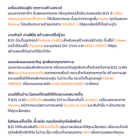
เครื่องเขียนคู่ใจ ทุกการสร้างสรรค์
มองหาปากกาดีๆ ดินสอหลากหลาย หรืออุปกรณ์สำนักงานครบครัน B2S มี
เครื่อง
เขียนและอุปกรณ์สำนักงาน
ให้เลือกมากมาย ตั้งแต่ปากกาลูกลื่น
Parker
ชุดดินสอกด
Rotring
ไปจนถึงกระดาษถ่ายเอกสาร
DOUBLE A
ให้คุณเลือกใช้ได้อย่างจุใจ
งานศิลป์ งานฝีมือ สร้างสรรค์ไม่รู้จบ
B2S จัดเต็มอุปกรณ์
ศิลปะและงานฝีมือ
สำหรับคนสร้างสรรค์ตัวจริง ทั้งสีไม้
Colleen
,
ขาตั้งไม้บนโต๊ะ
Pyramid
และอุปกรณ์ DIY ต่างๆ จาก
MONT MARTE
ให้คุณ
สร้างสรรค์ได้อย่างไร้ขีดจำกัด
ของเล่นและของขวัญ สุดพิเศษทุกเทศกาล
มองหาของเล่นเสริมพัฒนาการ หรือของขวัญสุดพิเศษสำหรับทุกโอกาส B2S เราคัด
สรร
ของเล่นและของขวัญ
หลากหลายสไตล์ เหมาะสำหรับทุกเพศทุกวัย สร้างความสุข
และรอยยิ้มให้กับคนพิเศษของคุณ ไม่ว่าจะเป็น กระเป๋าเก็บอุณหภูมิ
KAKAO
FRIENDS
หรือเกมจดหมายรัก
SIAM BOARDGAMES
เรามีครบ!
ของใช้ในบ้าน ไอเทมที่ช่วยให้ชีวิตสะดวกสบายขึ้น
ที่ B2S เรามี
ของใช้ในบ้าน
ครบครัน ไม่ว่าจะเป็นกาต้มน้ำ
Anitech
, เครื่องฟอกอากาศ
Xiaomi
, หน้ากากอนามัยทางการแพทย์
Double A Care
และสินค้าอื่น ๆ อีกมากมาย
ให้คุณเลือกสรร
ไอทีและแก็ดเจ็ต ล้ำสมัย ตอบโจทย์ทุกไลฟ์สไตล์
B2S ได้คัดสรรสินค้า
ไอทีและแก็ดเจ็ต
คุณภาพเยี่ยมมาให้คุณเลือกสรร เพื่อตอบโจทย์
ทุกไลฟ์สไตล์ดิจิทัล ไม่ว่าจะเป็น เครื่องทำลายเอกสาร
NEO
เพื่อความปลอดภัยของ