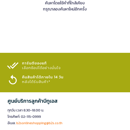
ค้นหาโดยใช้คำที่ใกล้เคียง
กรุณาลองค้นหาใหม่อีกครั้ง
การันตีของแท้
เลือกช้อปได้อย่างมั่นใจ​
คืนสินค้าได้ภายใน 14 วัน
หลังได้รับสินค้า*
ศูนย์บริการลูกค้าบีทูเอส
ทุกวัน เวลา 8.30-18.00 น.
โทรศัพท์: 02-115-0999
อีเมล:
b2sonlineshopping@b2s.co.th