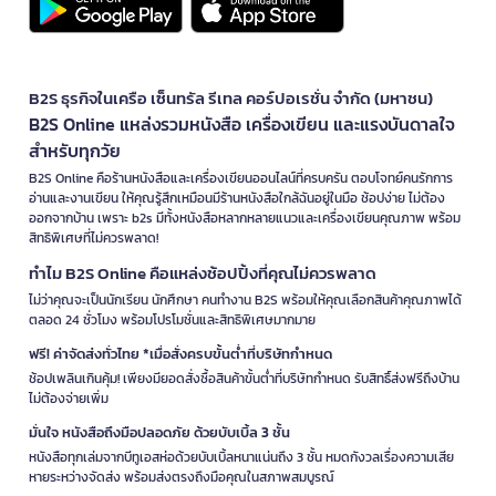
B2S ธุรกิจในเครือ เซ็นทรัล รีเทล คอร์ปอเรชั่น จำกัด (มหาชน)
B2S Online แหล่งรวมหนังสือ เครื่องเขียน และแรงบันดาลใจ
สำหรับทุกวัย
B2S Online คือร้านหนังสือและเครื่องเขียนออนไลน์ที่ครบครัน ตอบโจทย์คนรักการ
อ่านและงานเขียน ให้คุณรู้สึกเหมือนมีร้านหนังสือใกล้ฉันอยู่ในมือ ช้อปง่าย ไม่ต้อง
ออกจากบ้าน เพราะ b2s มีทั้งหนังสือหลากหลายแนวและเครื่องเขียนคุณภาพ พร้อม
สิทธิพิเศษที่ไม่ควรพลาด!
ทำไม B2S Online คือแหล่งช้อปปิ้งที่คุณไม่ควรพลาด
ไม่ว่าคุณจะเป็นนักเรียน นักศึกษา คนทำงาน B2S พร้อมให้คุณเลือกสินค้าคุณภาพได้
ตลอด 24 ชั่วโมง พร้อมโปรโมชั่นและสิทธิพิเศษมากมาย
ฟรี! ค่าจัดส่งทั่วไทย *เมื่อสั่งครบขั้นต่ำที่บริษัทกำหนด
ช้อปเพลินเกินคุ้ม! เพียงมียอดสั่งซื้อสินค้าขั้นต่ำที่บริษัทกำหนด รับสิทธิ์ส่งฟรีถึงบ้าน
ไม่ต้องจ่ายเพิ่ม
มั่นใจ หนังสือถึงมือปลอดภัย ด้วยบับเบิ้ล 3 ชั้น
หนังสือทุกเล่มจากบีทูเอสห่อด้วยบับเบิ้ลหนาแน่นถึง 3 ชั้น หมดกังวลเรื่องความเสีย
หายระหว่างจัดส่ง พร้อมส่งตรงถึงมือคุณในสภาพสมบูรณ์