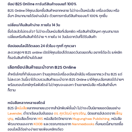
ช้อป B2S Online การันตีสินค้าของแท้ 100%
B2S Online ให้คุณเลือกซื้อสินค้าหลากหลาย ไม่ว่าจะเป็นหนังสือ เครื่องเขียน หรือ
อื่นๆ อีกมากมายได้อย่างมั่นใจ ด้วยการการันตีสินค้าของแท้ 100% ทุกชิ้น
เปลี่ยน/คืนสินค้าง่าย ภายใน 14 วัน
ซื้อไปแล้วไม่ตรงใจ? ไม่ว่าจะเป็นหนังสือที่เลือกผิด หรือสินค้ามีปัญหา คุณสามารถ
เปลี่ยนหรือคืนสินค้าได้ง่าย ๆ ภายใน 14 วันนับจากวันที่ได้รับสินค้า
ช้อปออนไลน์ได้ตลอด 24 ชั่วโมง ทุกที่ ทุกเวลา
สะดวกสุดๆ! B2S online เปิดให้คุณช้อปได้ตลอดวันตลอดคืน อยากได้อะไร แค่คลิก
ก็รอรับสินค้าที่บ้านได้เลย!
เลือกช้อปสินค้าแนะนำจาก B2S Online
สำหรับใครที่กำลังมองหา ร้านอุปกรณ์เครื่องเขียนใกล้ฉัน หรืออยากแวะร้าน B2S แต่
ไม่สะดวก วันนี้เราได้รวบรวมสินค้าแนะนำจาก B2S Online มาให้คุณเลือกสรรได้ง่ายๆ
พร้อมตอบโจทย์ทุกไลฟ์สไตล์ ไม่ว่าคุณจะมองหา ร้านขายหนังสือ หรือสินค้าอื่นๆ
ก็ตาม
หนังสือหลากหลายสไตล์
B2S มี
หนังสือ
หลากหลายแนวจากสำนักพิมพ์ชั้นนำ ไม่ว่าจะเป็นนิยายยอดนิยมอย่าง
Lavender
, ตำราเรียนเข้มข้นของ
ดร. ศุภวัฒน์ พุกเจริญ
, นิตยสารอัปเดตจาก
เพ็ญ
บุญ
, หนังสือเด็กจาก
MIS
หนังสือจิตวิทยาจาก
Mugunghwa Publishing
, หนังสือ
พัฒนาตนเองจาก
KOOB
และวรรณกรรมจาก
Nanmeebooks
ทั้งหมดนี้สามารถซื้อ
ออนไลน์ได้อย่างง่ายดายเพียงคลิกเดียว