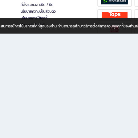
ที่ตั้งและเวลาเปิด / ปิด
นโยบายความเป็นส่วนตัว
นโยบายการใช้คุกกี้
นักลงทุนสัมพันธ์
อประสบการณ์การใช้บริการที่ดีที่สุดของท่าน ท่านสามารถศึกษาวิธีการตั้งค่าการควบคุมคุกกี้ของท่าน
ทุกวัย
ขียน ให้คุณรู้สึกเหมือนมีร้านหนังสือใกล้ฉันอยู่ในมือ ช้อปง่าย ไม่ต้องออกจากบ้าน เพราะ b2
 ชั่วโมง พร้อมโปรโมชั่นและสิทธิพิเศษมากมาย