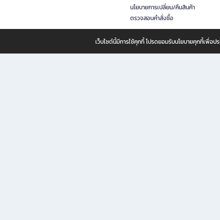
นโยบายการเปลี่ยน/คืนสินค้า
ตรวจสอบคำสั่งซื้อ
เว็บไซต์นี้มีการใช้คุกกี้ โปรดยอมรับนโยบายคุกกี้เพื่
B2S ธุรกิจในเครือ เซ็นทรัล รีเทล คอร์ปอเรชั่น จำกัด (มหาชน)
B2S Online แหล่งรวมหนังสือ เครื่องเขียน และแรงบันดาลใจสำหรับ
B2S Online คือร้านหนังสือและเครื่องเขียนออนไลน์ที่ครบครัน ตอบโจทย์คนรักการอ่านและงานเ
ทำไม B2S Online คือแหล่งช้อปปิ้งที่คุณไม่ควรพลาด
ไม่ว่าคุณจะเป็นนักเรียน นักศึกษา คนทำงาน B2S พร้อมให้คุณเลือกสินค้าคุณภาพได้ตลอด 24