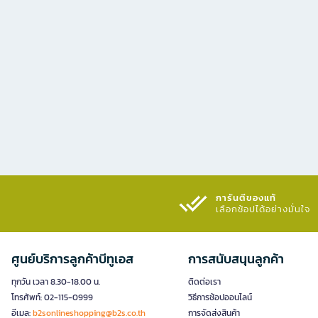
การันตีของแท้
เลือกช้อปได้อย่างมั่นใจ​
ศูนย์บริการลูกค้าบีทูเอส
การสนับสนุนลูกค้า
ทุกวัน เวลา 8.30-18.00 น.
ติดต่อเรา
โทรศัพท์: 02-115-0999
วิธีการช้อปออนไลน์
อีเมล:
b2sonlineshopping@b2s.co.th
การจัดส่งสินค้า