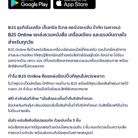
B2S ธุรกิจในเครือ เซ็นทรัล รีเทล คอร์ปอเรชั่น จำกัด (มหาชน)
B2S Online แหล่งรวมหนังสือ เครื่องเขียน และแรงบันดาลใจ
สำหรับทุกวัย
B2S Online คือร้านหนังสือและเครื่องเขียนออนไลน์ที่ครบครัน ตอบโจทย์คนรักการ
อ่านและงานเขียน ให้คุณรู้สึกเหมือนมีร้านหนังสือใกล้ฉันอยู่ในมือ ช้อปง่าย ไม่ต้อง
ออกจากบ้าน เพราะ b2s มีทั้งหนังสือหลากหลายแนวและเครื่องเขียนคุณภาพ พร้อม
สิทธิพิเศษที่ไม่ควรพลาด!
ทำไม B2S Online คือแหล่งช้อปปิ้งที่คุณไม่ควรพลาด
ไม่ว่าคุณจะเป็นนักเรียน นักศึกษา คนทำงาน B2S พร้อมให้คุณเลือกสินค้าคุณภาพได้
ตลอด 24 ชั่วโมง พร้อมโปรโมชั่นและสิทธิพิเศษมากมาย
ฟรี! ค่าจัดส่งทั่วไทย *เมื่อสั่งครบขั้นต่ำที่บริษัทกำหนด
ช้อปเพลินเกินคุ้ม! เพียงมียอดสั่งซื้อสินค้าขั้นต่ำที่บริษัทกำหนด รับสิทธิ์ส่งฟรีถึงบ้าน
ไม่ต้องจ่ายเพิ่ม
มั่นใจ หนังสือถึงมือปลอดภัย ด้วยบับเบิ้ล 3 ชั้น
หนังสือทุกเล่มจากบีทูเอสห่อด้วยบับเบิ้ลหนาแน่นถึง 3 ชั้น หมดกังวลเรื่องความเสีย
หายระหว่างจัดส่ง พร้อมส่งตรงถึงมือคุณในสภาพสมบูรณ์