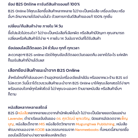
ช้อป B2S Online การันตีสินค้าของแท้ 100%
B2S Online ให้คุณเลือกซื้อสินค้าหลากหลาย ไม่ว่าจะเป็นหนังสือ เครื่องเขียน หรือ
อื่นๆ อีกมากมายได้อย่างมั่นใจ ด้วยการการันตีสินค้าของแท้ 100% ทุกชิ้น
เปลี่ยน/คืนสินค้าง่าย ภายใน 14 วัน
ซื้อไปแล้วไม่ตรงใจ? ไม่ว่าจะเป็นหนังสือที่เลือกผิด หรือสินค้ามีปัญหา คุณสามารถ
เปลี่ยนหรือคืนสินค้าได้ง่าย ๆ ภายใน 14 วันนับจากวันที่ได้รับสินค้า
ช้อปออนไลน์ได้ตลอด 24 ชั่วโมง ทุกที่ ทุกเวลา
สะดวกสุดๆ! B2S online เปิดให้คุณช้อปได้ตลอดวันตลอดคืน อยากได้อะไร แค่คลิก
ก็รอรับสินค้าที่บ้านได้เลย!
เลือกช้อปสินค้าแนะนำจาก B2S Online
สำหรับใครที่กำลังมองหา ร้านอุปกรณ์เครื่องเขียนใกล้ฉัน หรืออยากแวะร้าน B2S แต่
ไม่สะดวก วันนี้เราได้รวบรวมสินค้าแนะนำจาก B2S Online มาให้คุณเลือกสรรได้ง่ายๆ
พร้อมตอบโจทย์ทุกไลฟ์สไตล์ ไม่ว่าคุณจะมองหา ร้านขายหนังสือ หรือสินค้าอื่นๆ
ก็ตาม
หนังสือหลากหลายสไตล์
B2S มี
หนังสือ
หลากหลายแนวจากสำนักพิมพ์ชั้นนำ ไม่ว่าจะเป็นนิยายยอดนิยมอย่าง
Lavender
, ตำราเรียนเข้มข้นของ
ดร. ศุภวัฒน์ พุกเจริญ
, นิตยสารอัปเดตจาก
เพ็ญ
บุญ
, หนังสือเด็กจาก
MIS
หนังสือจิตวิทยาจาก
Mugunghwa Publishing
, หนังสือ
พัฒนาตนเองจาก
KOOB
และวรรณกรรมจาก
Nanmeebooks
ทั้งหมดนี้สามารถซื้อ
ออนไลน์ได้อย่างง่ายดายเพียงคลิกเดียว