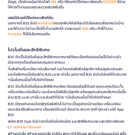
ข้อมูล, เอ็กซ์เทอนัลฮาร์ดดิสก์
WD
, หรือ คีย์บอร์ดไร้สายเมาส์คอมโบ
GEEZER
ที่ช่วย
ให้การทำงานของคุณสะดวกสบายยิ่งขึ้น
เฟอร์นิเจอร์ดีไซน์ครบฟังก์ชั่น
นอกจากนี้ B2S ยังมี
เฟอร์นิเจอร์
ครบทุกฟังก์ชันให้คุณได้เลือกสรรเพื่อตกแต่งบ้าน
และที่ทำงาน ไม่ว่าจะเป็นโต๊ะทำงานพับได้ จากแบรนด์
ONE
หรือ เก้าอี้ทำงาน
Furradec
ก็มีให้เลือกครบครัน
โปรโมชั่นและสิทธิพิเศษ
B2S จัดเต็มโปรโมชั่นและสิทธิพิเศษมากมายให้คุณเลือกช้อปออนไลน์ได้อย่างจุใจ
อัปเดตทุกเดือนกับแคมเปญลดราคาแรง
ทั้งสินค้าเครื่องเขียน หนังสือขายดี และไอเทมไลฟ์สไตล์สุดชิค พร้อมคูปองส่วนลด
และดีลพิเศษเมื่อช้อปผ่าน B2S.co.th เท่านั้น นอกจากนี้ B2S ยังใจดีส่งฟรีทั่วประเทศ
*เมื่อสั่งครบขั้นต่ำที่บริษัทกำหนด
B2S จัดเต็มโปรโมชั่นและสิทธิพิเศษเพียบ ช้อปออนไลน์ได้เลย! ลดแรงทุกเดือน ทั้ง
เครื่องเขียน หนังสือดัง ของไอเทมไลฟ์สไตล์สุดชิค พร้อมคูปองส่วนลดพิเศษเมื่อซื้อ
ผ่าน B2S.co.th เท่านั้น และส่งฟรีทั่วไทย *เมื่อสั่งครบขั้นต่ำที่บริษัทกำหนด
B2S มีทุกอย่างตอบโจทย์ทุกไลฟ์สไตล์ ไม่ว่าจะเป็นอุปกรณ์อ่านเขียน เครื่องเขียน
ของเล่นเสริมพัฒนาการ หรือเฟอร์นิเจอร์ ช้อปง่าย สะดวก ทุกที่ ทุกเวลา แค่มี App
B2S
สมัคร B2S Club รับข่าวสารโปรโมชั่นก่อนใคร และสิทธิพิเศษเฉพาะสมาชิก! คลิกเลย
สมัครสมาชิกเลย!
👉
#ร้านหนังสือ #ร้านขายหนังสือ ใกล้ฉัน #กระเป๋าใส่ดินสอ #เครื่องเขียนออนไลน์ #ซื้อ