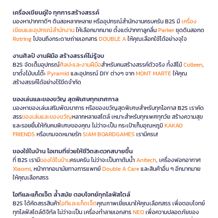
เครื่องเขียนคู่ใจ ทุกการสร้างสรรค์
มองหาปากกาดีๆ ดินสอหลากหลาย หรืออุปกรณ์สำนักงานครบครัน B2S มี
เครื่อง
เขียนและอุปกรณ์สำนักงาน
ให้เลือกมากมาย ตั้งแต่ปากกาลูกลื่น
Parker
ชุดดินสอกด
Rotring
ไปจนถึงกระดาษถ่ายเอกสาร
DOUBLE A
ให้คุณเลือกใช้ได้อย่างจุใจ
งานศิลป์ งานฝีมือ สร้างสรรค์ไม่รู้จบ
B2S จัดเต็มอุปกรณ์
ศิลปะและงานฝีมือ
สำหรับคนสร้างสรรค์ตัวจริง ทั้งสีไม้
Colleen
,
ขาตั้งไม้บนโต๊ะ
Pyramid
และอุปกรณ์ DIY ต่างๆ จาก
MONT MARTE
ให้คุณ
สร้างสรรค์ได้อย่างไร้ขีดจำกัด
ของเล่นและของขวัญ สุดพิเศษทุกเทศกาล
มองหาของเล่นเสริมพัฒนาการ หรือของขวัญสุดพิเศษสำหรับทุกโอกาส B2S เราคัด
สรร
ของเล่นและของขวัญ
หลากหลายสไตล์ เหมาะสำหรับทุกเพศทุกวัย สร้างความสุข
และรอยยิ้มให้กับคนพิเศษของคุณ ไม่ว่าจะเป็น กระเป๋าเก็บอุณหภูมิ
KAKAO
FRIENDS
หรือเกมจดหมายรัก
SIAM BOARDGAMES
เรามีครบ!
ของใช้ในบ้าน ไอเทมที่ช่วยให้ชีวิตสะดวกสบายขึ้น
ที่ B2S เรามี
ของใช้ในบ้าน
ครบครัน ไม่ว่าจะเป็นกาต้มน้ำ
Anitech
, เครื่องฟอกอากาศ
Xiaomi
, หน้ากากอนามัยทางการแพทย์
Double A Care
และสินค้าอื่น ๆ อีกมากมาย
ให้คุณเลือกสรร
ไอทีและแก็ดเจ็ต ล้ำสมัย ตอบโจทย์ทุกไลฟ์สไตล์
B2S ได้คัดสรรสินค้า
ไอทีและแก็ดเจ็ต
คุณภาพเยี่ยมมาให้คุณเลือกสรร เพื่อตอบโจทย์
ทุกไลฟ์สไตล์ดิจิทัล ไม่ว่าจะเป็น เครื่องทำลายเอกสาร
NEO
เพื่อความปลอดภัยของ