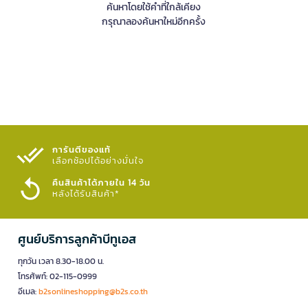
ค้นหาโดยใช้คำที่ใกล้เคียง
กรุณาลองค้นหาใหม่อีกครั้ง
การันตีของแท้
เลือกช้อปได้อย่างมั่นใจ​
คืนสินค้าได้ภายใน 14 วัน
หลังได้รับสินค้า*
ศูนย์บริการลูกค้าบีทูเอส
ทุกวัน เวลา 8.30-18.00 น.
โทรศัพท์: 02-115-0999
อีเมล:
b2sonlineshopping@b2s.co.th