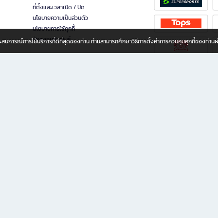
ที่ตั้งและเวลาเปิด / ปิด
นโยบายความเป็นส่วนตัว
นโยบายการใช้คุกกี้
นักลงทุนสัมพันธ์
อประสบการณ์การใช้บริการที่ดีที่สุดของท่าน ท่านสามารถศึกษาวิธีการตั้งค่าการควบคุมคุกกี้ของท่าน
ทุกวัย
ขียน ให้คุณรู้สึกเหมือนมีร้านหนังสือใกล้ฉันอยู่ในมือ ช้อปง่าย ไม่ต้องออกจากบ้าน เพราะ b2
 ชั่วโมง พร้อมโปรโมชั่นและสิทธิพิเศษมากมาย