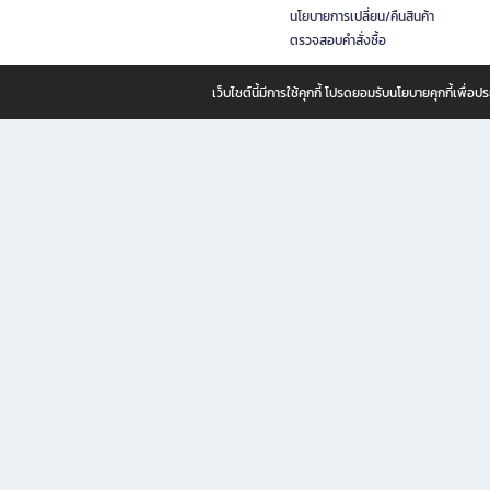
นโยบายการเปลี่ยน/คืนสินค้า
ตรวจสอบคำสั่งซื้อ
เว็บไซต์นี้มีการใช้คุกกี้ โปรดยอมรับนโยบายคุกกี้เพื่
B2S ธุรกิจในเครือ เซ็นทรัล รีเทล คอร์ปอเรชั่น จำกัด (มหาชน)
B2S Online แหล่งรวมหนังสือ เครื่องเขียน และแรงบันดาลใจสำหรับ
B2S Online คือร้านหนังสือและเครื่องเขียนออนไลน์ที่ครบครัน ตอบโจทย์คนรักการอ่านและงานเ
ทำไม B2S Online คือแหล่งช้อปปิ้งที่คุณไม่ควรพลาด
ไม่ว่าคุณจะเป็นนักเรียน นักศึกษา คนทำงาน B2S พร้อมให้คุณเลือกสินค้าคุณภาพได้ตลอด 24