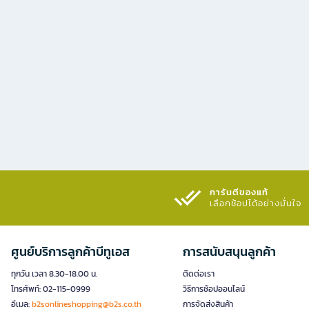
การันตีของแท้
เลือกช้อปได้อย่างมั่นใจ​
ศูนย์บริการลูกค้าบีทูเอส
การสนับสนุนลูกค้า
ทุกวัน เวลา 8.30-18.00 น.
ติดต่อเรา
โทรศัพท์: 02-115-0999
วิธีการช้อปออนไลน์
อีเมล:
b2sonlineshopping@b2s.co.th
การจัดส่งสินค้า