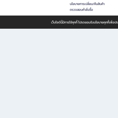
นโยบายการเปลี่ยน/คืนสินค้า
ตรวจสอบคำสั่งซื้อ
เว็บไซต์นี้มีการใช้คุกกี้ โปรดยอมรับนโยบายคุกกี้เพื่
B2S ธุรกิจในเครือ เซ็นทรัล รีเทล คอร์ปอเรชั่น จำกัด (มหาชน)
B2S Online แหล่งรวมหนังสือ เครื่องเขียน และแรงบันดาลใจสำหรับ
B2S Online คือร้านหนังสือและเครื่องเขียนออนไลน์ที่ครบครัน ตอบโจทย์คนรักการอ่านและงานเ
ทำไม B2S Online คือแหล่งช้อปปิ้งที่คุณไม่ควรพลาด
ไม่ว่าคุณจะเป็นนักเรียน นักศึกษา คนทำงาน B2S พร้อมให้คุณเลือกสินค้าคุณภาพได้ตลอด 24