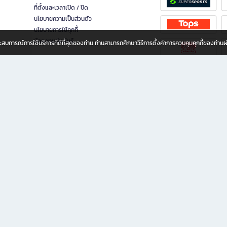
ที่ตั้งและเวลาเปิด / ปิด
นโยบายความเป็นส่วนตัว
นโยบายการใช้คุกกี้
นักลงทุนสัมพันธ์
อประสบการณ์การใช้บริการที่ดีที่สุดของท่าน ท่านสามารถศึกษาวิธีการตั้งค่าการควบคุมคุกกี้ของท่าน
ทุกวัย
ขียน ให้คุณรู้สึกเหมือนมีร้านหนังสือใกล้ฉันอยู่ในมือ ช้อปง่าย ไม่ต้องออกจากบ้าน เพราะ b2
 ชั่วโมง พร้อมโปรโมชั่นและสิทธิพิเศษมากมาย