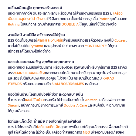
เครื่องเขียนคู่ใจ ทุกการสร้างสรรค์
มองหาปากกาดีๆ ดินสอหลากหลาย หรืออุปกรณ์สำนักงานครบครัน B2S มี
เครื่อง
เขียนและอุปกรณ์สำนักงาน
ให้เลือกมากมาย ตั้งแต่ปากกาลูกลื่น
Parker
ชุดดินสอกด
Rotring
ไปจนถึงกระดาษถ่ายเอกสาร
DOUBLE A
ให้คุณเลือกใช้ได้อย่างจุใจ
งานศิลป์ งานฝีมือ สร้างสรรค์ไม่รู้จบ
B2S จัดเต็มอุปกรณ์
ศิลปะและงานฝีมือ
สำหรับคนสร้างสรรค์ตัวจริง ทั้งสีไม้
Colleen
,
ขาตั้งไม้บนโต๊ะ
Pyramid
และอุปกรณ์ DIY ต่างๆ จาก
MONT MARTE
ให้คุณ
สร้างสรรค์ได้อย่างไร้ขีดจำกัด
ของเล่นและของขวัญ สุดพิเศษทุกเทศกาล
มองหาของเล่นเสริมพัฒนาการ หรือของขวัญสุดพิเศษสำหรับทุกโอกาส B2S เราคัด
สรร
ของเล่นและของขวัญ
หลากหลายสไตล์ เหมาะสำหรับทุกเพศทุกวัย สร้างความสุข
และรอยยิ้มให้กับคนพิเศษของคุณ ไม่ว่าจะเป็น กระเป๋าเก็บอุณหภูมิ
KAKAO
FRIENDS
หรือเกมจดหมายรัก
SIAM BOARDGAMES
เรามีครบ!
ของใช้ในบ้าน ไอเทมที่ช่วยให้ชีวิตสะดวกสบายขึ้น
ที่ B2S เรามี
ของใช้ในบ้าน
ครบครัน ไม่ว่าจะเป็นกาต้มน้ำ
Anitech
, เครื่องฟอกอากาศ
Xiaomi
, หน้ากากอนามัยทางการแพทย์
Double A Care
และสินค้าอื่น ๆ อีกมากมาย
ให้คุณเลือกสรร
ไอทีและแก็ดเจ็ต ล้ำสมัย ตอบโจทย์ทุกไลฟ์สไตล์
B2S ได้คัดสรรสินค้า
ไอทีและแก็ดเจ็ต
คุณภาพเยี่ยมมาให้คุณเลือกสรร เพื่อตอบโจทย์
ทุกไลฟ์สไตล์ดิจิทัล ไม่ว่าจะเป็น เครื่องทำลายเอกสาร
NEO
เพื่อความปลอดภัยของ