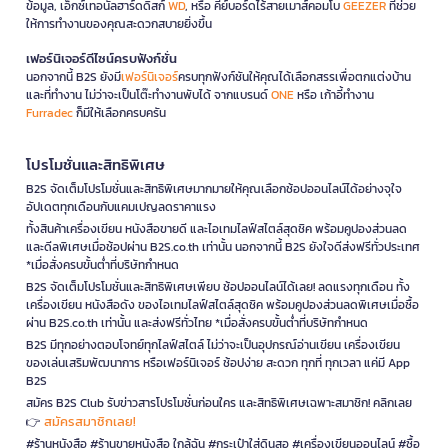
ข้อมูล, เอ็กซ์เทอนัลฮาร์ดดิสก์
WD
, หรือ คีย์บอร์ดไร้สายเมาส์คอมโบ
GEEZER
ที่ช่วย
ให้การทำงานของคุณสะดวกสบายยิ่งขึ้น
เฟอร์นิเจอร์ดีไซน์ครบฟังก์ชั่น
นอกจากนี้ B2S ยังมี
เฟอร์นิเจอร์
ครบทุกฟังก์ชันให้คุณได้เลือกสรรเพื่อตกแต่งบ้าน
และที่ทำงาน ไม่ว่าจะเป็นโต๊ะทำงานพับได้ จากแบรนด์
ONE
หรือ เก้าอี้ทำงาน
Furradec
ก็มีให้เลือกครบครัน
โปรโมชั่นและสิทธิพิเศษ
B2S จัดเต็มโปรโมชั่นและสิทธิพิเศษมากมายให้คุณเลือกช้อปออนไลน์ได้อย่างจุใจ
อัปเดตทุกเดือนกับแคมเปญลดราคาแรง
ทั้งสินค้าเครื่องเขียน หนังสือขายดี และไอเทมไลฟ์สไตล์สุดชิค พร้อมคูปองส่วนลด
และดีลพิเศษเมื่อช้อปผ่าน B2S.co.th เท่านั้น นอกจากนี้ B2S ยังใจดีส่งฟรีทั่วประเทศ
*เมื่อสั่งครบขั้นต่ำที่บริษัทกำหนด
B2S จัดเต็มโปรโมชั่นและสิทธิพิเศษเพียบ ช้อปออนไลน์ได้เลย! ลดแรงทุกเดือน ทั้ง
เครื่องเขียน หนังสือดัง ของไอเทมไลฟ์สไตล์สุดชิค พร้อมคูปองส่วนลดพิเศษเมื่อซื้อ
ผ่าน B2S.co.th เท่านั้น และส่งฟรีทั่วไทย *เมื่อสั่งครบขั้นต่ำที่บริษัทกำหนด
B2S มีทุกอย่างตอบโจทย์ทุกไลฟ์สไตล์ ไม่ว่าจะเป็นอุปกรณ์อ่านเขียน เครื่องเขียน
ของเล่นเสริมพัฒนาการ หรือเฟอร์นิเจอร์ ช้อปง่าย สะดวก ทุกที่ ทุกเวลา แค่มี App
B2S
สมัคร B2S Club รับข่าวสารโปรโมชั่นก่อนใคร และสิทธิพิเศษเฉพาะสมาชิก! คลิกเลย
สมัครสมาชิกเลย!
👉
#ร้านหนังสือ #ร้านขายหนังสือ ใกล้ฉัน #กระเป๋าใส่ดินสอ #เครื่องเขียนออนไลน์ #ซื้อ