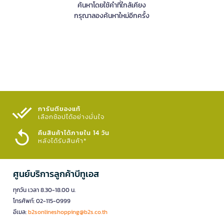
ค้นหาโดยใช้คำที่ใกล้เคียง
กรุณาลองค้นหาใหม่อีกครั้ง
การันตีของแท้
เลือกช้อปได้อย่างมั่นใจ​
คืนสินค้าได้ภายใน 14 วัน
หลังได้รับสินค้า*
ศูนย์บริการลูกค้าบีทูเอส
ทุกวัน เวลา 8.30-18.00 น.
โทรศัพท์: 02-115-0999
อีเมล:
b2sonlineshopping@b2s.co.th