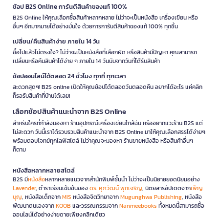
ช้อป B2S Online การันตีสินค้าของแท้ 100%
B2S Online ให้คุณเลือกซื้อสินค้าหลากหลาย ไม่ว่าจะเป็นหนังสือ เครื่องเขียน หรือ
อื่นๆ อีกมากมายได้อย่างมั่นใจ ด้วยการการันตีสินค้าของแท้ 100% ทุกชิ้น
เปลี่ยน/คืนสินค้าง่าย ภายใน 14 วัน
ซื้อไปแล้วไม่ตรงใจ? ไม่ว่าจะเป็นหนังสือที่เลือกผิด หรือสินค้ามีปัญหา คุณสามารถ
เปลี่ยนหรือคืนสินค้าได้ง่าย ๆ ภายใน 14 วันนับจากวันที่ได้รับสินค้า
ช้อปออนไลน์ได้ตลอด 24 ชั่วโมง ทุกที่ ทุกเวลา
สะดวกสุดๆ! B2S online เปิดให้คุณช้อปได้ตลอดวันตลอดคืน อยากได้อะไร แค่คลิก
ก็รอรับสินค้าที่บ้านได้เลย!
เลือกช้อปสินค้าแนะนำจาก B2S Online
สำหรับใครที่กำลังมองหา ร้านอุปกรณ์เครื่องเขียนใกล้ฉัน หรืออยากแวะร้าน B2S แต่
ไม่สะดวก วันนี้เราได้รวบรวมสินค้าแนะนำจาก B2S Online มาให้คุณเลือกสรรได้ง่ายๆ
พร้อมตอบโจทย์ทุกไลฟ์สไตล์ ไม่ว่าคุณจะมองหา ร้านขายหนังสือ หรือสินค้าอื่นๆ
ก็ตาม
หนังสือหลากหลายสไตล์
B2S มี
หนังสือ
หลากหลายแนวจากสำนักพิมพ์ชั้นนำ ไม่ว่าจะเป็นนิยายยอดนิยมอย่าง
Lavender
, ตำราเรียนเข้มข้นของ
ดร. ศุภวัฒน์ พุกเจริญ
, นิตยสารอัปเดตจาก
เพ็ญ
บุญ
, หนังสือเด็กจาก
MIS
หนังสือจิตวิทยาจาก
Mugunghwa Publishing
, หนังสือ
พัฒนาตนเองจาก
KOOB
และวรรณกรรมจาก
Nanmeebooks
ทั้งหมดนี้สามารถซื้อ
ออนไลน์ได้อย่างง่ายดายเพียงคลิกเดียว