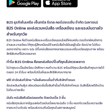
B2S ธุรกิจในเครือ เซ็นทรัล รีเทล คอร์ปอเรชั่น จำกัด (มหาชน)
B2S Online แหล่งรวมหนังสือ เครื่องเขียน และแรงบันดาลใจ
สำหรับทุกวัย
B2S Online คือร้านหนังสือและเครื่องเขียนออนไลน์ที่ครบครัน ตอบโจทย์คนรักการ
อ่านและงานเขียน ให้คุณรู้สึกเหมือนมีร้านหนังสือใกล้ฉันอยู่ในมือ ช้อปง่าย ไม่ต้อง
ออกจากบ้าน เพราะ b2s มีทั้งหนังสือหลากหลายแนวและเครื่องเขียนคุณภาพ พร้อม
สิทธิพิเศษที่ไม่ควรพลาด!
ทำไม B2S Online คือแหล่งช้อปปิ้งที่คุณไม่ควรพลาด
ไม่ว่าคุณจะเป็นนักเรียน นักศึกษา คนทำงาน B2S พร้อมให้คุณเลือกสินค้าคุณภาพได้
ตลอด 24 ชั่วโมง พร้อมโปรโมชั่นและสิทธิพิเศษมากมาย
ฟรี! ค่าจัดส่งทั่วไทย *เมื่อสั่งครบขั้นต่ำที่บริษัทกำหนด
ช้อปเพลินเกินคุ้ม! เพียงมียอดสั่งซื้อสินค้าขั้นต่ำที่บริษัทกำหนด รับสิทธิ์ส่งฟรีถึงบ้าน
ไม่ต้องจ่ายเพิ่ม
มั่นใจ หนังสือถึงมือปลอดภัย ด้วยบับเบิ้ล 3 ชั้น
หนังสือทุกเล่มจากบีทูเอสห่อด้วยบับเบิ้ลหนาแน่นถึง 3 ชั้น หมดกังวลเรื่องความเสีย
หายระหว่างจัดส่ง พร้อมส่งตรงถึงมือคุณในสภาพสมบูรณ์