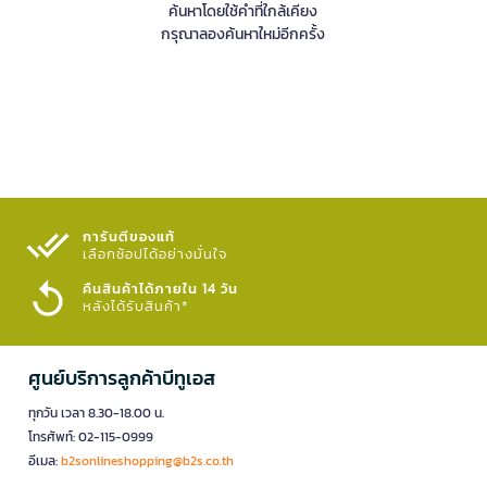
ค้นหาโดยใช้คำที่ใกล้เคียง
กรุณาลองค้นหาใหม่อีกครั้ง
การันตีของแท้
เลือกช้อปได้อย่างมั่นใจ​
คืนสินค้าได้ภายใน 14 วัน
หลังได้รับสินค้า*
ศูนย์บริการลูกค้าบีทูเอส
ทุกวัน เวลา 8.30-18.00 น.
โทรศัพท์: 02-115-0999
อีเมล:
b2sonlineshopping@b2s.co.th