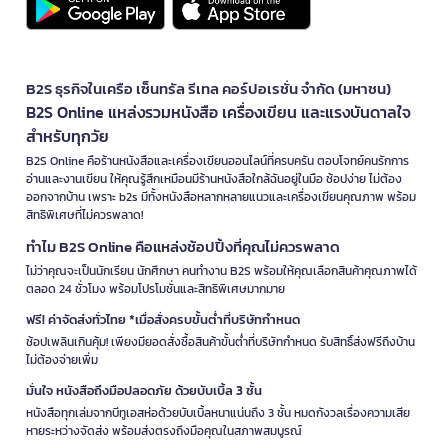
B2S ธุรกิจในเครือ เซ็นทรัล รีเทล คอร์ปอเรชั่น จำกัด (มหาชน)
B2S Online แหล่งรวมหนังสือ เครื่องเขียน และแรงบันดาลใจ
สำหรับทุกวัย
B2S Online คือร้านหนังสือและเครื่องเขียนออนไลน์ที่ครบครัน ตอบโจทย์คนรักการ
อ่านและงานเขียน ให้คุณรู้สึกเหมือนมีร้านหนังสือใกล้ฉันอยู่ในมือ ช้อปง่าย ไม่ต้อง
ออกจากบ้าน เพราะ b2s มีทั้งหนังสือหลากหลายแนวและเครื่องเขียนคุณภาพ พร้อม
สิทธิพิเศษที่ไม่ควรพลาด!
ทำไม B2S Online คือแหล่งช้อปปิ้งที่คุณไม่ควรพลาด
ไม่ว่าคุณจะเป็นนักเรียน นักศึกษา คนทำงาน B2S พร้อมให้คุณเลือกสินค้าคุณภาพได้
ตลอด 24 ชั่วโมง พร้อมโปรโมชั่นและสิทธิพิเศษมากมาย
ฟรี! ค่าจัดส่งทั่วไทย *เมื่อสั่งครบขั้นต่ำที่บริษัทกำหนด
ช้อปเพลินเกินคุ้ม! เพียงมียอดสั่งซื้อสินค้าขั้นต่ำที่บริษัทกำหนด รับสิทธิ์ส่งฟรีถึงบ้าน
ไม่ต้องจ่ายเพิ่ม
มั่นใจ หนังสือถึงมือปลอดภัย ด้วยบับเบิ้ล 3 ชั้น
หนังสือทุกเล่มจากบีทูเอสห่อด้วยบับเบิ้ลหนาแน่นถึง 3 ชั้น หมดกังวลเรื่องความเสีย
หายระหว่างจัดส่ง พร้อมส่งตรงถึงมือคุณในสภาพสมบูรณ์