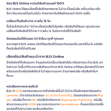
ช้อป B2S Online การันตีสินค้าของแท้ 100%
B2S Online ให้คุณเลือกซื้อสินค้าหลากหลาย ไม่ว่าจะเป็นหนังสือ เครื่องเขียน หรือ
อื่นๆ อีกมากมายได้อย่างมั่นใจ ด้วยการการันตีสินค้าของแท้ 100% ทุกชิ้น
เปลี่ยน/คืนสินค้าง่าย ภายใน 14 วัน
ซื้อไปแล้วไม่ตรงใจ? ไม่ว่าจะเป็นหนังสือที่เลือกผิด หรือสินค้ามีปัญหา คุณสามารถ
เปลี่ยนหรือคืนสินค้าได้ง่าย ๆ ภายใน 14 วันนับจากวันที่ได้รับสินค้า
ช้อปออนไลน์ได้ตลอด 24 ชั่วโมง ทุกที่ ทุกเวลา
สะดวกสุดๆ! B2S online เปิดให้คุณช้อปได้ตลอดวันตลอดคืน อยากได้อะไร แค่คลิก
ก็รอรับสินค้าที่บ้านได้เลย!
เลือกช้อปสินค้าแนะนำจาก B2S Online
สำหรับใครที่กำลังมองหา ร้านอุปกรณ์เครื่องเขียนใกล้ฉัน หรืออยากแวะร้าน B2S แต่
ไม่สะดวก วันนี้เราได้รวบรวมสินค้าแนะนำจาก B2S Online มาให้คุณเลือกสรรได้ง่ายๆ
พร้อมตอบโจทย์ทุกไลฟ์สไตล์ ไม่ว่าคุณจะมองหา ร้านขายหนังสือ หรือสินค้าอื่นๆ
ก็ตาม
หนังสือหลากหลายสไตล์
B2S มี
หนังสือ
หลากหลายแนวจากสำนักพิมพ์ชั้นนำ ไม่ว่าจะเป็นนิยายยอดนิยมอย่าง
Lavender
, ตำราเรียนเข้มข้นของ
ดร. ศุภวัฒน์ พุกเจริญ
, นิตยสารอัปเดตจาก
เพ็ญ
บุญ
, หนังสือเด็กจาก
MIS
หนังสือจิตวิทยาจาก
Mugunghwa Publishing
, หนังสือ
พัฒนาตนเองจาก
KOOB
และวรรณกรรมจาก
Nanmeebooks
ทั้งหมดนี้สามารถซื้อ
ออนไลน์ได้อย่างง่ายดายเพียงคลิกเดียว