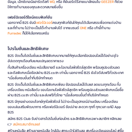
ข้อมูล, เอ็กซ์เทอนัลฮาร์ดดิสก์
WD
, หรือ คีย์บอร์ดไร้สายเมาส์คอมโบ
GEEZER
ที่ช่วย
ให้การทำงานของคุณสะดวกสบายยิ่งขึ้น
เฟอร์นิเจอร์ดีไซน์ครบฟังก์ชั่น
นอกจากนี้ B2S ยังมี
เฟอร์นิเจอร์
ครบทุกฟังก์ชันให้คุณได้เลือกสรรเพื่อตกแต่งบ้าน
และที่ทำงาน ไม่ว่าจะเป็นโต๊ะทำงานพับได้ จากแบรนด์
ONE
หรือ เก้าอี้ทำงาน
Furradec
ก็มีให้เลือกครบครัน
โปรโมชั่นและสิทธิพิเศษ
B2S จัดเต็มโปรโมชั่นและสิทธิพิเศษมากมายให้คุณเลือกช้อปออนไลน์ได้อย่างจุใจ
อัปเดตทุกเดือนกับแคมเปญลดราคาแรง
ทั้งสินค้าเครื่องเขียน หนังสือขายดี และไอเทมไลฟ์สไตล์สุดชิค พร้อมคูปองส่วนลด
และดีลพิเศษเมื่อช้อปผ่าน B2S.co.th เท่านั้น นอกจากนี้ B2S ยังใจดีส่งฟรีทั่วประเทศ
*เมื่อสั่งครบขั้นต่ำที่บริษัทกำหนด
B2S จัดเต็มโปรโมชั่นและสิทธิพิเศษเพียบ ช้อปออนไลน์ได้เลย! ลดแรงทุกเดือน ทั้ง
เครื่องเขียน หนังสือดัง ของไอเทมไลฟ์สไตล์สุดชิค พร้อมคูปองส่วนลดพิเศษเมื่อซื้อ
ผ่าน B2S.co.th เท่านั้น และส่งฟรีทั่วไทย *เมื่อสั่งครบขั้นต่ำที่บริษัทกำหนด
B2S มีทุกอย่างตอบโจทย์ทุกไลฟ์สไตล์ ไม่ว่าจะเป็นอุปกรณ์อ่านเขียน เครื่องเขียน
ของเล่นเสริมพัฒนาการ หรือเฟอร์นิเจอร์ ช้อปง่าย สะดวก ทุกที่ ทุกเวลา แค่มี App
B2S
สมัคร B2S Club รับข่าวสารโปรโมชั่นก่อนใคร และสิทธิพิเศษเฉพาะสมาชิก! คลิกเลย
สมัครสมาชิกเลย!
👉
#ร้านหนังสือ #ร้านขายหนังสือ ใกล้ฉัน #กระเป๋าใส่ดินสอ #เครื่องเขียนออนไลน์ #ซื้อ