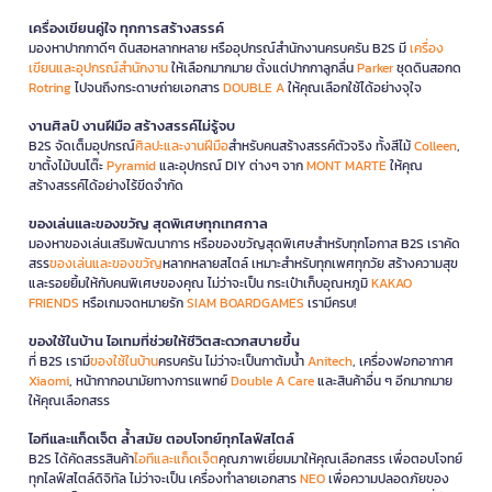
เครื่องเขียนคู่ใจ ทุกการสร้างสรรค์
มองหาปากกาดีๆ ดินสอหลากหลาย หรืออุปกรณ์สำนักงานครบครัน B2S มี
เครื่อง
เขียนและอุปกรณ์สำนักงาน
ให้เลือกมากมาย ตั้งแต่ปากกาลูกลื่น
Parker
ชุดดินสอกด
Rotring
ไปจนถึงกระดาษถ่ายเอกสาร
DOUBLE A
ให้คุณเลือกใช้ได้อย่างจุใจ
งานศิลป์ งานฝีมือ สร้างสรรค์ไม่รู้จบ
B2S จัดเต็มอุปกรณ์
ศิลปะและงานฝีมือ
สำหรับคนสร้างสรรค์ตัวจริง ทั้งสีไม้
Colleen
,
ขาตั้งไม้บนโต๊ะ
Pyramid
และอุปกรณ์ DIY ต่างๆ จาก
MONT MARTE
ให้คุณ
สร้างสรรค์ได้อย่างไร้ขีดจำกัด
ของเล่นและของขวัญ สุดพิเศษทุกเทศกาล
มองหาของเล่นเสริมพัฒนาการ หรือของขวัญสุดพิเศษสำหรับทุกโอกาส B2S เราคัด
สรร
ของเล่นและของขวัญ
หลากหลายสไตล์ เหมาะสำหรับทุกเพศทุกวัย สร้างความสุข
และรอยยิ้มให้กับคนพิเศษของคุณ ไม่ว่าจะเป็น กระเป๋าเก็บอุณหภูมิ
KAKAO
FRIENDS
หรือเกมจดหมายรัก
SIAM BOARDGAMES
เรามีครบ!
ของใช้ในบ้าน ไอเทมที่ช่วยให้ชีวิตสะดวกสบายขึ้น
ที่ B2S เรามี
ของใช้ในบ้าน
ครบครัน ไม่ว่าจะเป็นกาต้มน้ำ
Anitech
, เครื่องฟอกอากาศ
Xiaomi
, หน้ากากอนามัยทางการแพทย์
Double A Care
และสินค้าอื่น ๆ อีกมากมาย
ให้คุณเลือกสรร
ไอทีและแก็ดเจ็ต ล้ำสมัย ตอบโจทย์ทุกไลฟ์สไตล์
B2S ได้คัดสรรสินค้า
ไอทีและแก็ดเจ็ต
คุณภาพเยี่ยมมาให้คุณเลือกสรร เพื่อตอบโจทย์
ทุกไลฟ์สไตล์ดิจิทัล ไม่ว่าจะเป็น เครื่องทำลายเอกสาร
NEO
เพื่อความปลอดภัยของ