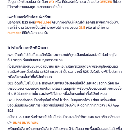
ข้อมูล, เอ็กซ์เทอนัลฮาร์ดดิสก์
WD
, หรือ คีย์บอร์ดไร้สายเมาส์คอมโบ
GEEZER
ที่ช่วย
ให้การทำงานของคุณสะดวกสบายยิ่งขึ้น
เฟอร์นิเจอร์ดีไซน์ครบฟังก์ชั่น
นอกจากนี้ B2S ยังมี
เฟอร์นิเจอร์
ครบทุกฟังก์ชันให้คุณได้เลือกสรรเพื่อตกแต่งบ้าน
และที่ทำงาน ไม่ว่าจะเป็นโต๊ะทำงานพับได้ จากแบรนด์
ONE
หรือ เก้าอี้ทำงาน
Furradec
ก็มีให้เลือกครบครัน
โปรโมชั่นและสิทธิพิเศษ
B2S จัดเต็มโปรโมชั่นและสิทธิพิเศษมากมายให้คุณเลือกช้อปออนไลน์ได้อย่างจุใจ
อัปเดตทุกเดือนกับแคมเปญลดราคาแรง
ทั้งสินค้าเครื่องเขียน หนังสือขายดี และไอเทมไลฟ์สไตล์สุดชิค พร้อมคูปองส่วนลด
และดีลพิเศษเมื่อช้อปผ่าน B2S.co.th เท่านั้น นอกจากนี้ B2S ยังใจดีส่งฟรีทั่วประเทศ
*เมื่อสั่งครบขั้นต่ำที่บริษัทกำหนด
B2S จัดเต็มโปรโมชั่นและสิทธิพิเศษเพียบ ช้อปออนไลน์ได้เลย! ลดแรงทุกเดือน ทั้ง
เครื่องเขียน หนังสือดัง ของไอเทมไลฟ์สไตล์สุดชิค พร้อมคูปองส่วนลดพิเศษเมื่อซื้อ
ผ่าน B2S.co.th เท่านั้น และส่งฟรีทั่วไทย *เมื่อสั่งครบขั้นต่ำที่บริษัทกำหนด
B2S มีทุกอย่างตอบโจทย์ทุกไลฟ์สไตล์ ไม่ว่าจะเป็นอุปกรณ์อ่านเขียน เครื่องเขียน
ของเล่นเสริมพัฒนาการ หรือเฟอร์นิเจอร์ ช้อปง่าย สะดวก ทุกที่ ทุกเวลา แค่มี App
B2S
สมัคร B2S Club รับข่าวสารโปรโมชั่นก่อนใคร และสิทธิพิเศษเฉพาะสมาชิก! คลิกเลย
สมัครสมาชิกเลย!
👉
#ร้านหนังสือ #ร้านขายหนังสือ ใกล้ฉัน #กระเป๋าใส่ดินสอ #เครื่องเขียนออนไลน์ #ซื้อ