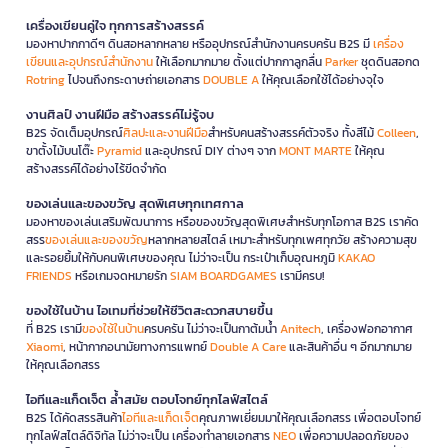
เครื่องเขียนคู่ใจ ทุกการสร้างสรรค์
มองหาปากกาดีๆ ดินสอหลากหลาย หรืออุปกรณ์สำนักงานครบครัน B2S มี
เครื่อง
เขียนและอุปกรณ์สำนักงาน
ให้เลือกมากมาย ตั้งแต่ปากกาลูกลื่น
Parker
ชุดดินสอกด
Rotring
ไปจนถึงกระดาษถ่ายเอกสาร
DOUBLE A
ให้คุณเลือกใช้ได้อย่างจุใจ
งานศิลป์ งานฝีมือ สร้างสรรค์ไม่รู้จบ
B2S จัดเต็มอุปกรณ์
ศิลปะและงานฝีมือ
สำหรับคนสร้างสรรค์ตัวจริง ทั้งสีไม้
Colleen
,
ขาตั้งไม้บนโต๊ะ
Pyramid
และอุปกรณ์ DIY ต่างๆ จาก
MONT MARTE
ให้คุณ
สร้างสรรค์ได้อย่างไร้ขีดจำกัด
ของเล่นและของขวัญ สุดพิเศษทุกเทศกาล
มองหาของเล่นเสริมพัฒนาการ หรือของขวัญสุดพิเศษสำหรับทุกโอกาส B2S เราคัด
สรร
ของเล่นและของขวัญ
หลากหลายสไตล์ เหมาะสำหรับทุกเพศทุกวัย สร้างความสุข
และรอยยิ้มให้กับคนพิเศษของคุณ ไม่ว่าจะเป็น กระเป๋าเก็บอุณหภูมิ
KAKAO
FRIENDS
หรือเกมจดหมายรัก
SIAM BOARDGAMES
เรามีครบ!
ของใช้ในบ้าน ไอเทมที่ช่วยให้ชีวิตสะดวกสบายขึ้น
ที่ B2S เรามี
ของใช้ในบ้าน
ครบครัน ไม่ว่าจะเป็นกาต้มน้ำ
Anitech
, เครื่องฟอกอากาศ
Xiaomi
, หน้ากากอนามัยทางการแพทย์
Double A Care
และสินค้าอื่น ๆ อีกมากมาย
ให้คุณเลือกสรร
ไอทีและแก็ดเจ็ต ล้ำสมัย ตอบโจทย์ทุกไลฟ์สไตล์
B2S ได้คัดสรรสินค้า
ไอทีและแก็ดเจ็ต
คุณภาพเยี่ยมมาให้คุณเลือกสรร เพื่อตอบโจทย์
ทุกไลฟ์สไตล์ดิจิทัล ไม่ว่าจะเป็น เครื่องทำลายเอกสาร
NEO
เพื่อความปลอดภัยของ