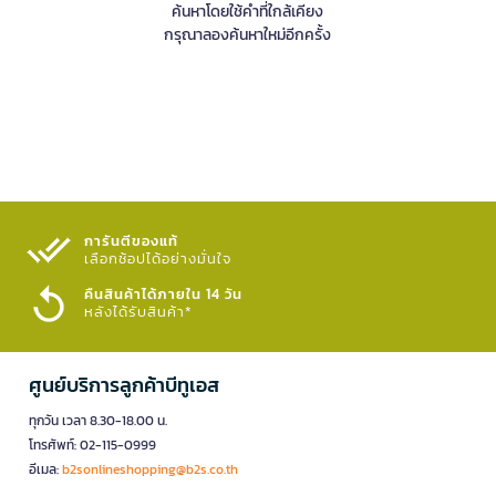
ค้นหาโดยใช้คำที่ใกล้เคียง
กรุณาลองค้นหาใหม่อีกครั้ง
การันตีของแท้
เลือกช้อปได้อย่างมั่นใจ​
คืนสินค้าได้ภายใน 14 วัน
หลังได้รับสินค้า*
ศูนย์บริการลูกค้าบีทูเอส
ทุกวัน เวลา 8.30-18.00 น.
โทรศัพท์: 02-115-0999
อีเมล:
b2sonlineshopping@b2s.co.th