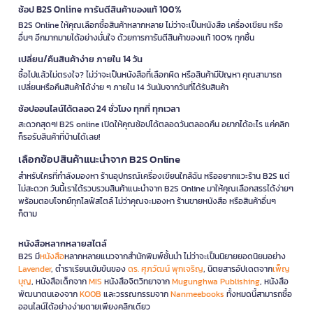
ช้อป B2S Online การันตีสินค้าของแท้ 100%
B2S Online ให้คุณเลือกซื้อสินค้าหลากหลาย ไม่ว่าจะเป็นหนังสือ เครื่องเขียน หรือ
อื่นๆ อีกมากมายได้อย่างมั่นใจ ด้วยการการันตีสินค้าของแท้ 100% ทุกชิ้น
เปลี่ยน/คืนสินค้าง่าย ภายใน 14 วัน
ซื้อไปแล้วไม่ตรงใจ? ไม่ว่าจะเป็นหนังสือที่เลือกผิด หรือสินค้ามีปัญหา คุณสามารถ
เปลี่ยนหรือคืนสินค้าได้ง่าย ๆ ภายใน 14 วันนับจากวันที่ได้รับสินค้า
ช้อปออนไลน์ได้ตลอด 24 ชั่วโมง ทุกที่ ทุกเวลา
สะดวกสุดๆ! B2S online เปิดให้คุณช้อปได้ตลอดวันตลอดคืน อยากได้อะไร แค่คลิก
ก็รอรับสินค้าที่บ้านได้เลย!
เลือกช้อปสินค้าแนะนำจาก B2S Online
สำหรับใครที่กำลังมองหา ร้านอุปกรณ์เครื่องเขียนใกล้ฉัน หรืออยากแวะร้าน B2S แต่
ไม่สะดวก วันนี้เราได้รวบรวมสินค้าแนะนำจาก B2S Online มาให้คุณเลือกสรรได้ง่ายๆ
พร้อมตอบโจทย์ทุกไลฟ์สไตล์ ไม่ว่าคุณจะมองหา ร้านขายหนังสือ หรือสินค้าอื่นๆ
ก็ตาม
หนังสือหลากหลายสไตล์
B2S มี
หนังสือ
หลากหลายแนวจากสำนักพิมพ์ชั้นนำ ไม่ว่าจะเป็นนิยายยอดนิยมอย่าง
Lavender
, ตำราเรียนเข้มข้นของ
ดร. ศุภวัฒน์ พุกเจริญ
, นิตยสารอัปเดตจาก
เพ็ญ
บุญ
, หนังสือเด็กจาก
MIS
หนังสือจิตวิทยาจาก
Mugunghwa Publishing
, หนังสือ
พัฒนาตนเองจาก
KOOB
และวรรณกรรมจาก
Nanmeebooks
ทั้งหมดนี้สามารถซื้อ
ออนไลน์ได้อย่างง่ายดายเพียงคลิกเดียว