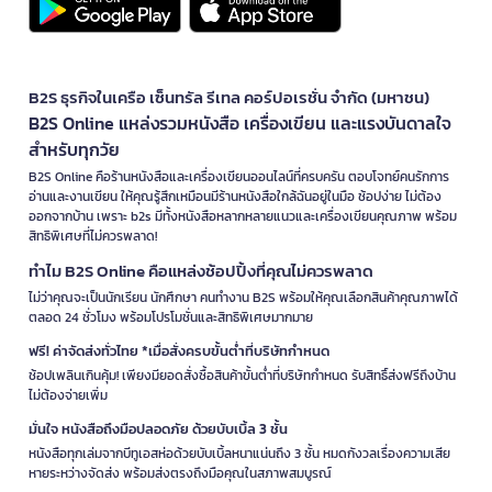
B2S ธุรกิจในเครือ เซ็นทรัล รีเทล คอร์ปอเรชั่น จำกัด (มหาชน)
B2S Online แหล่งรวมหนังสือ เครื่องเขียน และแรงบันดาลใจ
สำหรับทุกวัย
B2S Online คือร้านหนังสือและเครื่องเขียนออนไลน์ที่ครบครัน ตอบโจทย์คนรักการ
อ่านและงานเขียน ให้คุณรู้สึกเหมือนมีร้านหนังสือใกล้ฉันอยู่ในมือ ช้อปง่าย ไม่ต้อง
ออกจากบ้าน เพราะ b2s มีทั้งหนังสือหลากหลายแนวและเครื่องเขียนคุณภาพ พร้อม
สิทธิพิเศษที่ไม่ควรพลาด!
ทำไม B2S Online คือแหล่งช้อปปิ้งที่คุณไม่ควรพลาด
ไม่ว่าคุณจะเป็นนักเรียน นักศึกษา คนทำงาน B2S พร้อมให้คุณเลือกสินค้าคุณภาพได้
ตลอด 24 ชั่วโมง พร้อมโปรโมชั่นและสิทธิพิเศษมากมาย
ฟรี! ค่าจัดส่งทั่วไทย *เมื่อสั่งครบขั้นต่ำที่บริษัทกำหนด
ช้อปเพลินเกินคุ้ม! เพียงมียอดสั่งซื้อสินค้าขั้นต่ำที่บริษัทกำหนด รับสิทธิ์ส่งฟรีถึงบ้าน
ไม่ต้องจ่ายเพิ่ม
มั่นใจ หนังสือถึงมือปลอดภัย ด้วยบับเบิ้ล 3 ชั้น
หนังสือทุกเล่มจากบีทูเอสห่อด้วยบับเบิ้ลหนาแน่นถึง 3 ชั้น หมดกังวลเรื่องความเสีย
หายระหว่างจัดส่ง พร้อมส่งตรงถึงมือคุณในสภาพสมบูรณ์